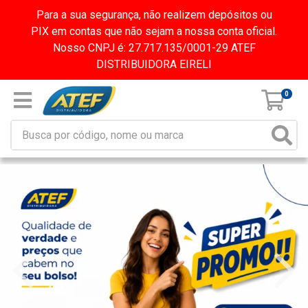
Para a sua segurança, não realizem depósitos ou
PIX em contas que não sejam a nossa conta oficial.
Nosso CNPJ é: 27.717.135/0001-29 ATEF
DISTRIBUIDORA EIRELI
0