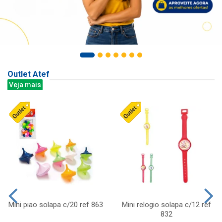
Outlet Atef
Veja mais
Mini piao solapa c/20 ref 863
Mini relogio solapa c/12 ref
832