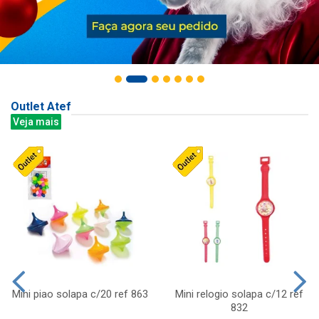
Outlet Atef
Veja mais
Mini piao solapa c/20 ref 863
Mini relogio solapa c/12 ref
832