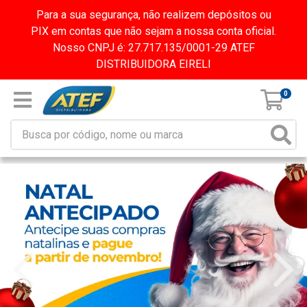
Para a sua segurança, não realizem depósitos ou
PIX em contas que não sejam a nossa conta oficial.
Nosso CNPJ é: 27.717.135/0001-29 ATEF
DISTRIBUIDORA EIRELI
0