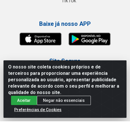
TikTok
Baixe já nosso APP
Site Seguro
O nosso site coleta cookies próprios e de
terceiros para proporcionar uma experiência
personalizada ao usuário, apresentar publicidade
relevante de acordo com o seu perfil e melhorar a
Loja / Showroom
qualidade do nosso site.
Aceitar
Negar não essenciais
Tel.: (11) 3227-0546
Av Vautier, 587/597 - Pari - São Paulo/SP
Preferências de Cookies