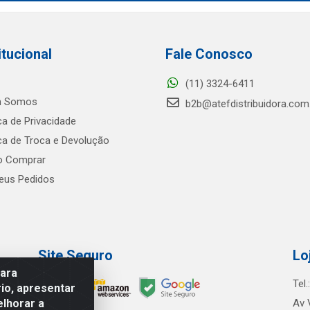
itucional
Fale Conosco
(11) 3324-6411
 Somos
b2b@atefdistribuidora.com
ica de Privacidade
ica de Troca e Devolução
 Comprar
us Pedidos
Site Seguro
Lo
para
Tel
io, apresentar
elhorar a
Av 