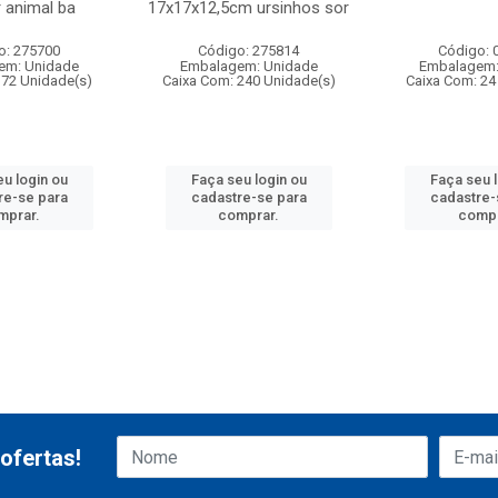
r animal ba
17x17x12,5cm ursinhos sor
o: 275700
Código: 275814
Código: 
em: Unidade
Embalagem: Unidade
Embalagem:
 72 Unidade(s)
Caixa Com: 240 Unidade(s)
Caixa Com: 24
u login ou
Faça seu login ou
Faça seu 
re-se para
cadastre-se para
cadastre-
mprar.
comprar.
compr
ofertas!