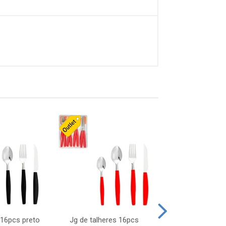
 16pcs preto
Jg de talheres 16pcs
Tapioqueira pl