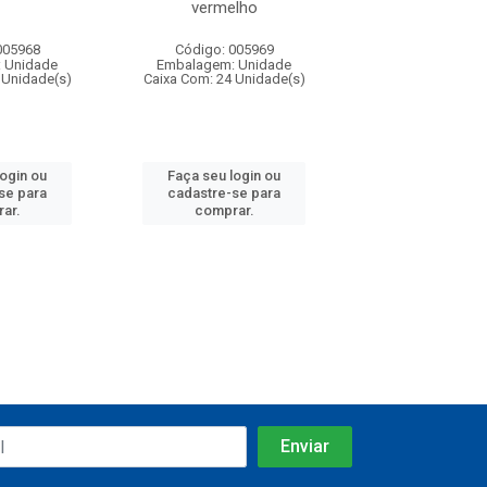
vermelho
26x11cm,sortida
005968
Código: 005969
Código: 006
 Unidade
Embalagem: Unidade
Embalagem: U
 Unidade(s)
Caixa Com: 24 Unidade(s)
Caixa Com: 24 Un
login ou
Faça seu login ou
Faça seu log
se para
cadastre-se para
cadastre-se 
ar.
comprar.
comprar