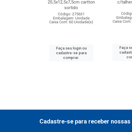
,sortida tapioqu
20,5x12,5x7,5cm cartton
c/talhe
sortido
digo: 006452
Códig
Código: 275631
agem: Unidade
Embalag
Embalagem: Unidade
om: 24 Unidade(s)
Caixa Com:
Caixa Com: 60 Unidade(s)
 seu login ou
Faça se
Faça seu login ou
astre-se para
cadast
cadastre-se para
comprar.
co
comprar.
Cadastre-se para receber nossas 