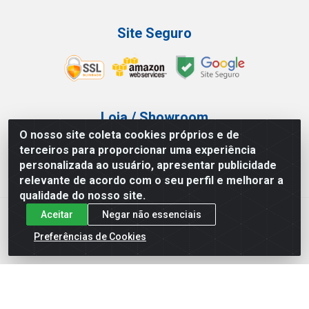
Site Seguro
Loja / Showroom
O nosso site coleta cookies próprios e de
Tel.: (11) 3227-0546
terceiros para proporcionar uma experiência
Av Vautier, 587/597 - Pari - São Paulo/SP
personalizada ao usuário, apresentar publicidade
relevante de acordo com o seu perfil e melhorar a
qualidade do nosso site.
Aceitar
Negar não essenciais
Atef Distribuidora LTDA - Av. Vautier, 585/597 - Pari - São
Paulo/SP - CEP 03.032-000 - CNPJ 27.717.135/0001-29
Preferências de Cookies