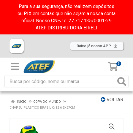
Para a sua segurança, não realizem depósitos
ou PIX em contas que não sejam a nossa conta
oficial. Nosso CNPJ é: 27.717.135/0001-29
ATEF DISTRIBUIDORA EIRELI
Baixe já nosso APP
0
VOLTAR
INÍCIO
COPA DO MUNDO
CHAPEU PLASTICO BRASIL C/12 6,5X27CM