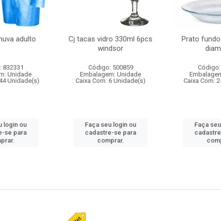
huva adulto
Cj tacas vidro 330ml 6pcs
Prato fundo
windsor
diam
: 832331
Código: 500859
Código:
m: Unidade
Embalagem: Unidade
Embalagem
44 Unidade(s)
Caixa Com: 6 Unidade(s)
Caixa Com: 2
 login ou
Faça seu login ou
Faça seu
e-se para
cadastre-se para
cadastre
prar.
comprar.
comp