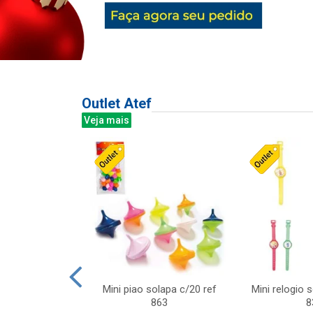
Outlet Atef
Veja mais
last c/div
Mini piao solapa c/20 ref
Mini relogio 
m ursinhos sor
863
8