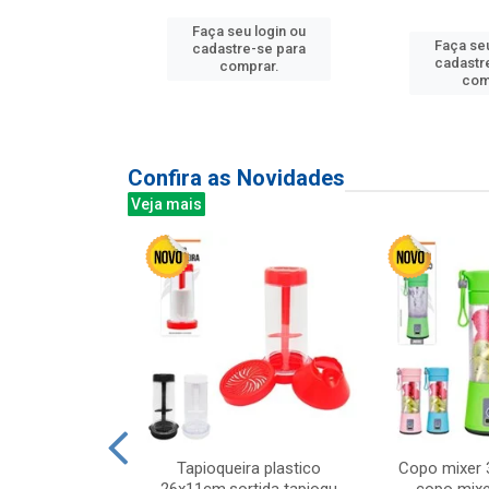
Faça seu login ou
u login ou
Faça seu
cadastre-se para
e-se para
cadastr
comprar.
prar.
com
Confira as Novidades
Veja mais
mesa cer 18cm
Tapioqueira plastico
Copo mixer 