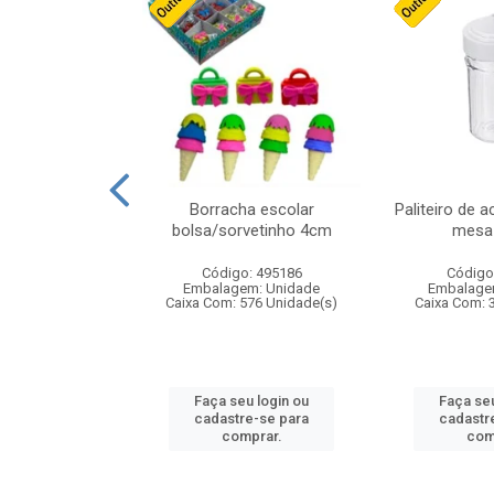
stico n.4 12cm
Borracha escolar
Paliteiro de a
bolsa/sorvetinho 4cm
mesa 
: 940550
Código: 495186
Código
m: Unidade
Embalagem: Unidade
Embalage
24 Unidade(s)
Caixa Com: 576 Unidade(s)
Caixa Com: 
u login ou
Faça seu login ou
Faça seu
e-se para
cadastre-se para
cadastr
prar.
comprar.
com