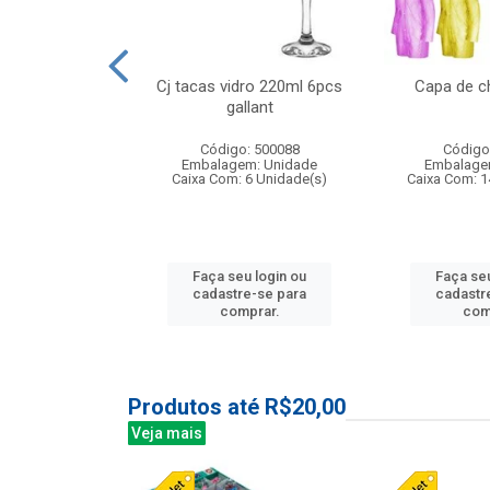
 vidro 23,5cm
Cj tacas vidro 220ml 6pcs
Capa de c
e petala
gallant
: 503788
Código: 500088
Código
m: Unidade
Embalagem: Unidade
Embalage
24 Unidade(s)
Caixa Com: 6 Unidade(s)
Caixa Com: 1
u login ou
Faça seu login ou
Faça seu
e-se para
cadastre-se para
cadastr
prar.
comprar.
com
Produtos até R$20,00
Veja mais