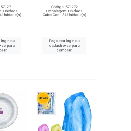
 571271
Código: 571272
Código:
: Unidade
Embalagem: Unidade
Embalagem
4 Unidade(s)
Caixa Com: 24 Unidade(s)
Caixa Com: 4
 login ou
Faça seu login ou
Faça seu 
-se para
cadastre-se para
cadastre
rar.
comprar.
comp