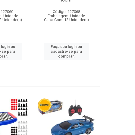
loom
 127060
Código: 127068
Código:
: Unidade
Embalagem: Unidade
Embalagem
2 Unidade(s)
Caixa Com: 12 Unidade(s)
Caixa Com: 1
 login ou
Faça seu login ou
Faça seu 
-se para
cadastre-se para
cadastre
rar.
comprar.
comp