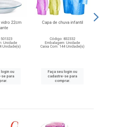
 vidro 22cm
Capa de chuva infantil
Jg prato fun
ante
diam
 501323
Código: 832332
Código:
: Unidade
Embalagem: Unidade
Embalagem
4 Unidade(s)
Caixa Com: 144 Unidade(s)
Caixa Com: 6
 login ou
Faça seu login ou
Faça seu 
-se para
cadastre-se para
cadastre
rar.
comprar.
comp