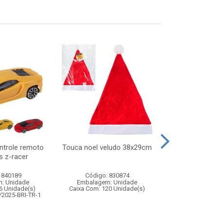
ntrole remoto
Touca noel veludo 38x29cm
Touca noel c
s z-racer
 840189
Código: 830874
Código:
: Unidade
Embalagem: Unidade
Embalagem
6 Unidade(s)
Caixa Com: 120 Unidade(s)
Caixa Com: 9
/2025-BRI-TR-1