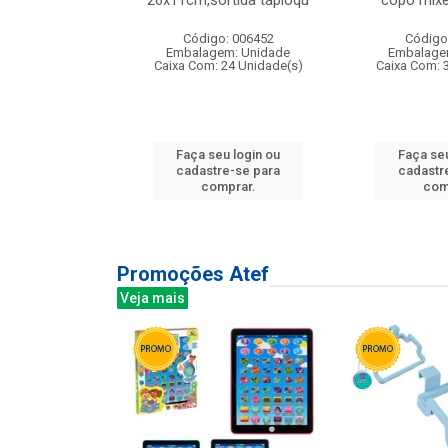
irios
26x11cm,sortida tapioqu
copo mixe
: 135177
Código: 006452
Código
m: Unidade
Embalagem: Unidade
Embalage
12 Unidade(s)
Caixa Com: 24 Unidade(s)
Caixa Com: 
u login ou
Faça seu login ou
Faça seu
e-se para
cadastre-se para
cadastr
prar.
comprar.
com
Promoções Atef
Veja mais