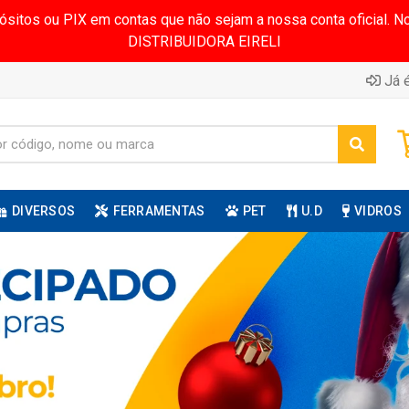
pósitos ou PIX em contas que não sejam a nossa conta oficial.
DISTRIBUIDORA EIRELI
Já é
DIVERSOS
FERRAMENTAS
PET
U.D
VIDROS