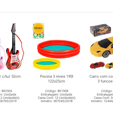
ar c/luz 52cm
Piscina 3 niveis 190l
Carro com co
122x25cm
3 funcoe
: 832926
Código: 831938
Código:
m: Unidade
Embalagem: Unidade
Embalagem
12 Unidade(s)
Caixa Com: 12 Unidade(s)
Caixa Com: 3
006765/2019
Inmetro: 007345/2018
Inmetro: 12444