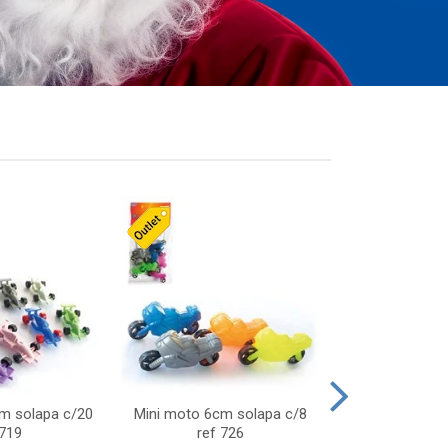
cm solapa c/20
Mini moto 6cm solapa c/8
Giro helice so
 719
ref 726
75