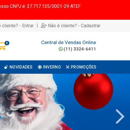
 Nosso CNPJ é: 27.717.135/0001-29 ATEF
|
 cliente? - Entrar
Não é cliente? - Cadastrar
Central de Vendas Online
0
(11) 3324-6411
NOVIDADES
INVERNO
PROMOÇÕES