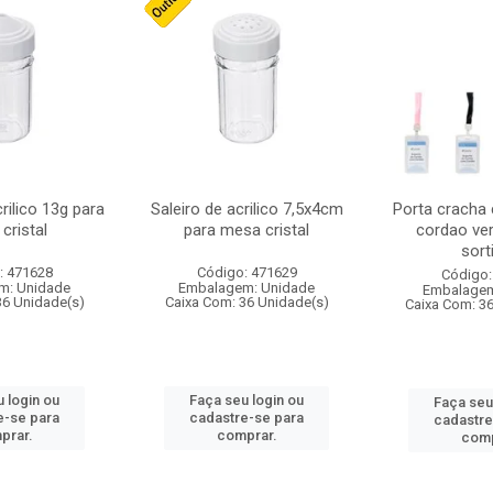
crilico 13g para
Saleiro de acrilico 7,5x4cm
Porta cracha
cristal
para mesa cristal
cordao ver
sort
: 471628
Código: 471629
Código:
m: Unidade
Embalagem: Unidade
Embalagem
36 Unidade(s)
Caixa Com: 36 Unidade(s)
Caixa Com: 3
 login ou
Faça seu login ou
Faça seu
e-se para
cadastre-se para
cadastre
prar.
comprar.
comp