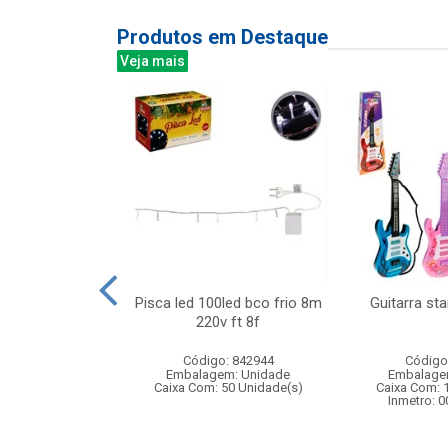
Produtos em Destaque
Veja mais
 bolsinha com
Pisca led 100led bco frio 8m
Guitarra st
sorios
220v ft 8f
: 830034
Código: 842944
Código
m: Unidade
Embalagem: Unidade
Embalage
24 Unidade(s)
Caixa Com: 50 Unidade(s)
Caixa Com: 
006697/2019
Inmetro: 