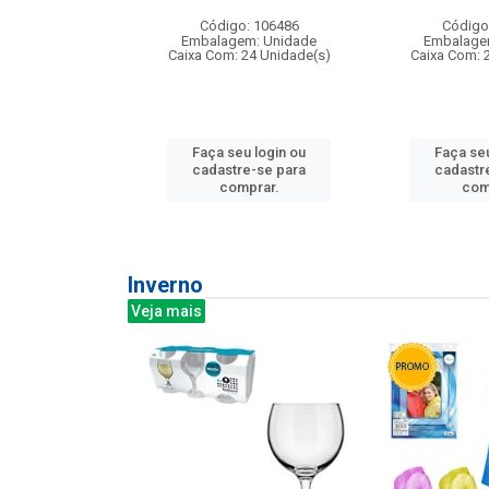
: 275814
Código: 106486
Código
m: Unidade
Embalagem: Unidade
Embalage
240 Unidade(s)
Caixa Com: 24 Unidade(s)
Caixa Com: 
u login ou
Faça seu login ou
Faça seu
e-se para
cadastre-se para
cadastr
prar.
comprar.
com
Inverno
Veja mais