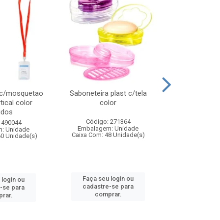
 c/mosquetao
Saboneteira plast c/tela
Prato plas
tical color
color
colo
idos
Código: 271364
Código:
 490044
Embalagem: Unidade
Embalagem
: Unidade
Caixa Com: 48 Unidade(s)
Caixa Com: 4
60 Unidade(s)
Faça seu login ou
Faça seu 
 login ou
cadastre-se para
cadastre
-se para
comprar.
comp
rar.