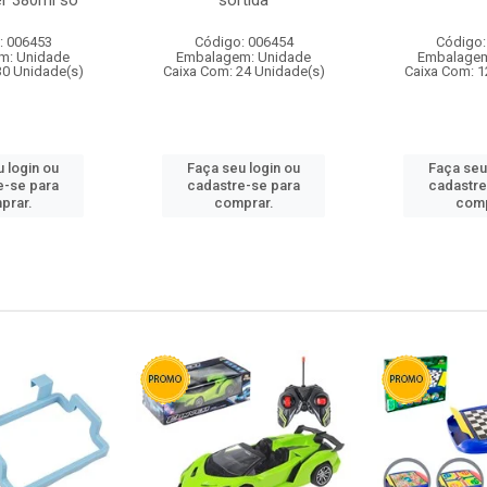
r 380ml so
sortida
: 006453
Código: 006454
Código:
m: Unidade
Embalagem: Unidade
Embalagem
30 Unidade(s)
Caixa Com: 24 Unidade(s)
Caixa Com: 1
 login ou
Faça seu login ou
Faça seu
e-se para
cadastre-se para
cadastre
prar.
comprar.
comp