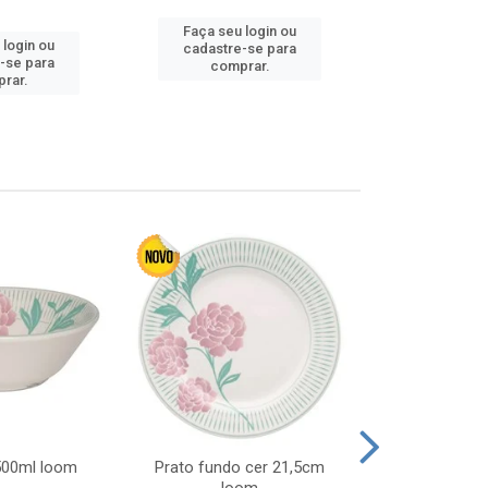
Faça seu login ou
Faça seu 
 login ou
cadastre-se para
cadastre
-se para
comprar.
comp
rar.
 500ml loom
Prato fundo cer 21,5cm
Prato raso c