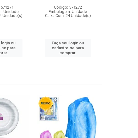
 571271
Código: 571272
Código:
: Unidade
Embalagem: Unidade
Embalagem
4 Unidade(s)
Caixa Com: 24 Unidade(s)
Caixa Com: 4
 login ou
Faça seu login ou
Faça seu 
-se para
cadastre-se para
cadastre
rar.
comprar.
comp