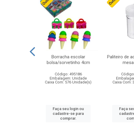
cores sortidas
Borracha escolar
Paliteiro de a
ref 130s
bolsa/sorvetinho 4cm
mesa 
: 826147
Código: 495186
Código
m: Unidade
Embalagem: Unidade
Embalage
160 Unidade(s)
Caixa Com: 576 Unidade(s)
Caixa Com: 
u login ou
Faça seu login ou
Faça seu
e-se para
cadastre-se para
cadastr
prar.
comprar.
com