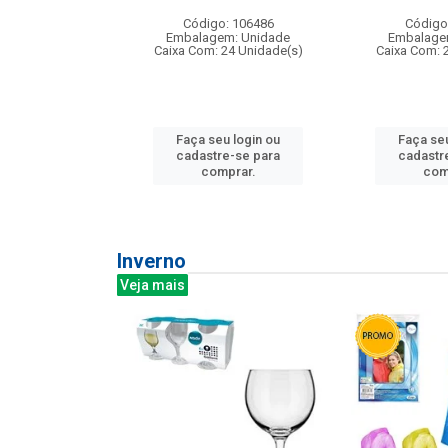
: 275814
Código: 106486
Código
m: Unidade
Embalagem: Unidade
Embalage
240 Unidade(s)
Caixa Com: 24 Unidade(s)
Caixa Com: 
u login ou
Faça seu login ou
Faça seu
e-se para
cadastre-se para
cadastr
prar.
comprar.
com
Inverno
Veja mais