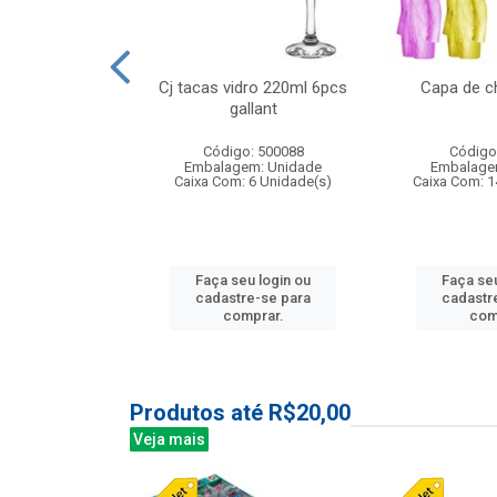
o raso 25,5cm
Cj tacas vidro 220ml 6pcs
Capa de c
e petala
gallant
: 503787
Código: 500088
Código
m: Unidade
Embalagem: Unidade
Embalage
24 Unidade(s)
Caixa Com: 6 Unidade(s)
Caixa Com: 1
u login ou
Faça seu login ou
Faça seu
e-se para
cadastre-se para
cadastr
prar.
comprar.
com
Produtos até R$20,00
Veja mais