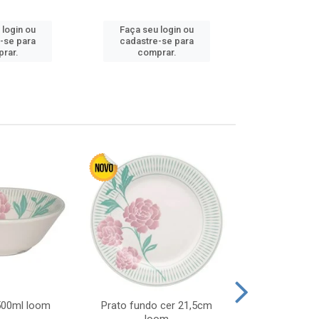
 login ou
Faça seu login ou
Faça seu 
-se para
cadastre-se para
cadastre
rar.
comprar.
comp
 500ml loom
Prato fundo cer 21,5cm
Prato raso c