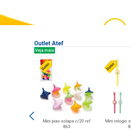
Outlet Atef
Veja mais
last c/div
Mini piao solapa c/20 ref
Mini relogio 
m ursinhos sor
863
8