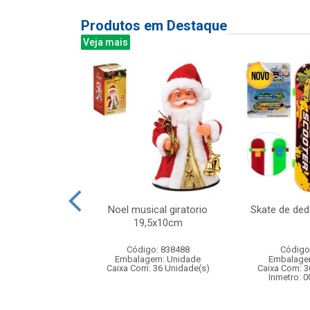
Produtos em Destaque
Veja mais
controle remoto
Noel musical giratorio
Skate de de
o esportivo que
19,5x10cm
ra...
Código: 838488
Código
: 833368
Embalagem: Unidade
Embalage
m: Unidade
Caixa Com: 36 Unidade(s)
Caixa Com: 3
12 Unidade(s)
Inmetro: 
004862/2021