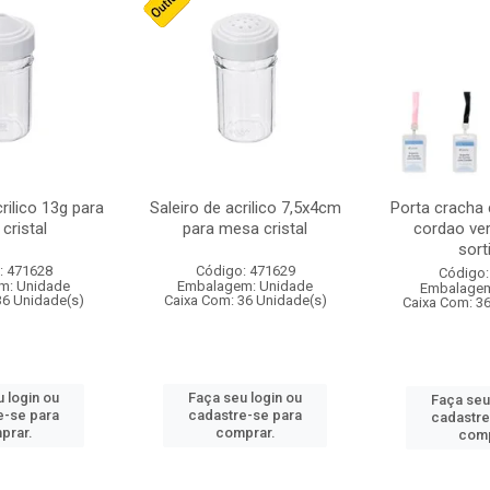
crilico 13g para
Saleiro de acrilico 7,5x4cm
Porta cracha
cristal
para mesa cristal
cordao ver
sort
: 471628
Código: 471629
Código:
m: Unidade
Embalagem: Unidade
Embalagem
36 Unidade(s)
Caixa Com: 36 Unidade(s)
Caixa Com: 3
 login ou
Faça seu login ou
Faça seu
e-se para
cadastre-se para
cadastre
prar.
comprar.
comp