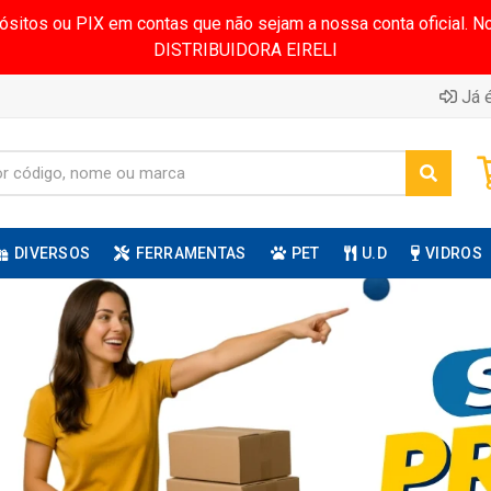
pósitos ou PIX em contas que não sejam a nossa conta oficial.
DISTRIBUIDORA EIRELI
Já é
DIVERSOS
FERRAMENTAS
PET
U.D
VIDROS