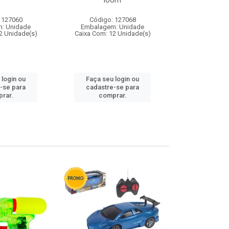
loom
 127060
Código: 127068
Código:
: Unidade
Embalagem: Unidade
Embalagem
2 Unidade(s)
Caixa Com: 12 Unidade(s)
Caixa Com: 1
 login ou
Faça seu login ou
Faça seu 
-se para
cadastre-se para
cadastre
rar.
comprar.
comp