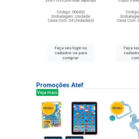
irios
26x11cm,sortida tapioqu
copo mixe
: 135177
Código: 006452
Código
m: Unidade
Embalagem: Unidade
Embalage
12 Unidade(s)
Caixa Com: 24 Unidade(s)
Caixa Com: 
u login ou
Faça seu login ou
Faça seu
e-se para
cadastre-se para
cadastr
prar.
comprar.
com
Promoções Atef
Veja mais