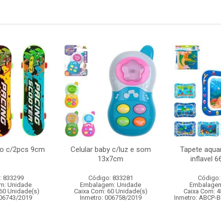
do c/2pcs 9cm
Celular baby c/luz e som
Tapete aquar
13x7cm
inflavel 
: 833299
Código: 833281
Código:
m: Unidade
Embalagem: Unidade
Embalagem
60 Unidade(s)
Caixa Com: 60 Unidade(s)
Caixa Com: 4
006743/2019
Inmetro: 006758/2019
Inmetro: ABCP-B