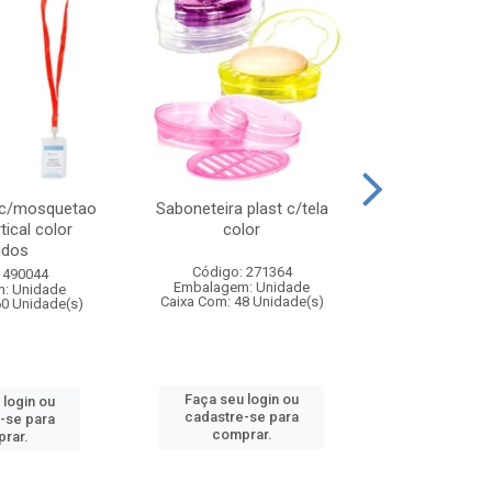
 c/mosquetao
Saboneteira plast c/tela
Prato plas
tical color
color
colo
idos
Código: 271364
Código:
 490044
Embalagem: Unidade
Embalagem
: Unidade
Caixa Com: 48 Unidade(s)
Caixa Com: 4
60 Unidade(s)
Faça seu login ou
Faça seu 
 login ou
cadastre-se para
cadastre
-se para
comprar.
comp
rar.