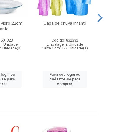
 vidro 22cm
Capa de chuva infantil
Jg prato fun
ante
diam
 501323
Código: 832332
Código:
: Unidade
Embalagem: Unidade
Embalagem
4 Unidade(s)
Caixa Com: 144 Unidade(s)
Caixa Com: 6
 login ou
Faça seu login ou
Faça seu 
-se para
cadastre-se para
cadastre
rar.
comprar.
comp