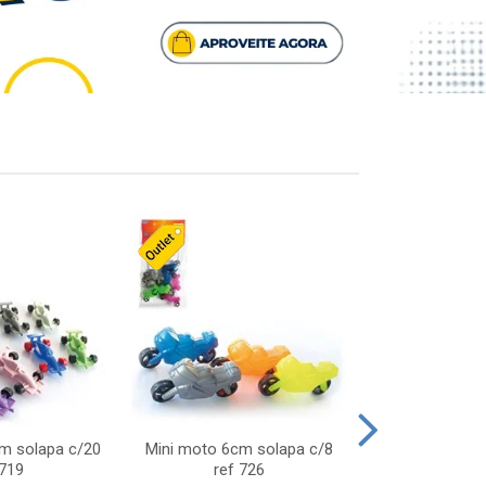
cm solapa c/20
Mini moto 6cm solapa c/8
Giro helice so
 719
ref 726
75