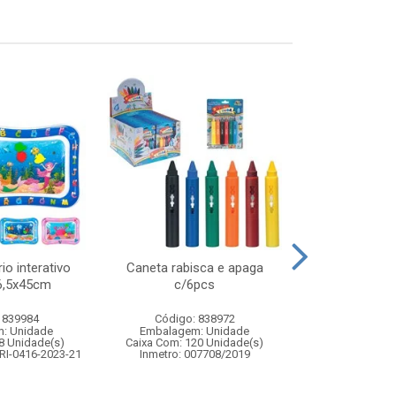
io interativo
Caneta rabisca e apaga
Carrinho de co
66,5x45cm
c/6pcs
brave speed 1:
com 
 839984
Código: 838972
Código:
: Unidade
Embalagem: Unidade
Embalagem
8 Unidade(s)
Caixa Com: 120 Unidade(s)
Caixa Com: 1
RI-0416-2023-21
Inmetro: 007708/2019
Inmetro: 12444