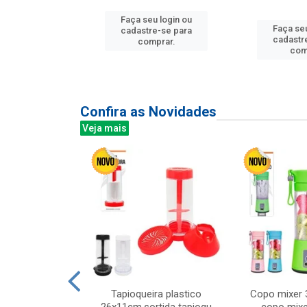
Faça seu login ou
Faça seu
u login ou
cadastre-se para
cadastr
e-se para
comprar.
com
prar.
Confira as Novidades
Veja mais
mesa cer 18cm
Tapioqueira plastico
Copo mixer 