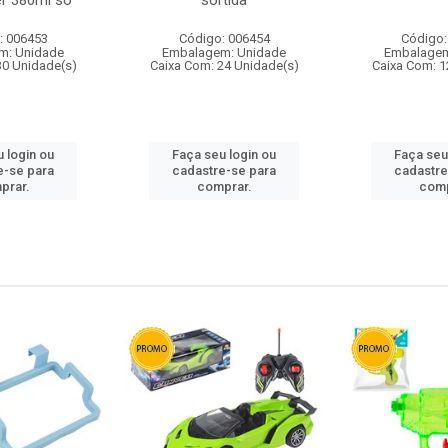
r 380ml so
sortida
: 006453
Código: 006454
Código:
m: Unidade
Embalagem: Unidade
Embalagem
30 Unidade(s)
Caixa Com: 24 Unidade(s)
Caixa Com: 1
 login ou
Faça seu login ou
Faça seu
e-se para
cadastre-se para
cadastre
prar.
comprar.
comp