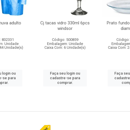
huva adulto
Cj tacas vidro 330ml 6pcs
Prato fundo
windsor
diam
: 832331
Código: 500859
Código:
m: Unidade
Embalagem: Unidade
Embalagem
44 Unidade(s)
Caixa Com: 6 Unidade(s)
Caixa Com: 2
 login ou
Faça seu login ou
Faça seu
e-se para
cadastre-se para
cadastre
prar.
comprar.
comp