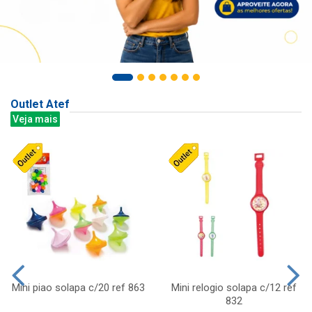
Outlet Atef
Veja mais
Mini piao solapa c/20 ref 863
Mini relogio solapa c/12 ref
832