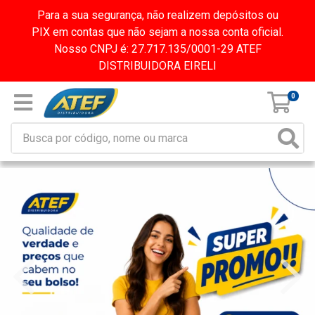
Para a sua segurança, não realizem depósitos ou
PIX em contas que não sejam a nossa conta oficial.
Nosso CNPJ é: 27.717.135/0001-29 ATEF
DISTRIBUIDORA EIRELI
0