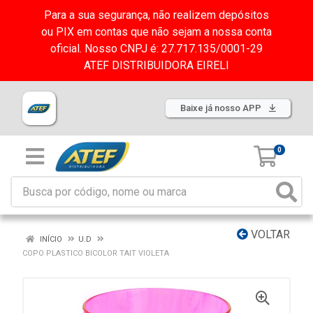
Para a sua segurança, não realizem depósitos
ou PIX em contas que não sejam a nossa conta
oficial. Nosso CNPJ é: 27.717.135/0001-29
ATEF DISTRIBUIDORA EIRELI
Baixe já nosso APP
0
VOLTAR
INÍCIO
U.D
COPO PLASTICO BICOLOR TAIT VIOLETA