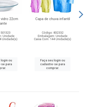
 vidro 22cm
Capa de chuva infantil
Jg prato fun
ante
diam
 501323
Código: 832332
Código:
: Unidade
Embalagem: Unidade
Embalagem
4 Unidade(s)
Caixa Com: 144 Unidade(s)
Caixa Com: 6
 login ou
Faça seu login ou
Faça seu 
-se para
cadastre-se para
cadastre
rar.
comprar.
comp