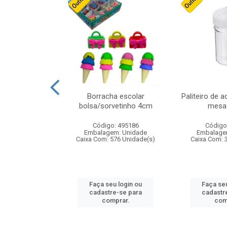
cores sortidas
Borracha escolar
Paliteiro de a
ref 130s
bolsa/sorvetinho 4cm
mesa 
: 826147
Código: 495186
Código
m: Unidade
Embalagem: Unidade
Embalage
160 Unidade(s)
Caixa Com: 576 Unidade(s)
Caixa Com: 
u login ou
Faça seu login ou
Faça seu
e-se para
cadastre-se para
cadastr
prar.
comprar.
com