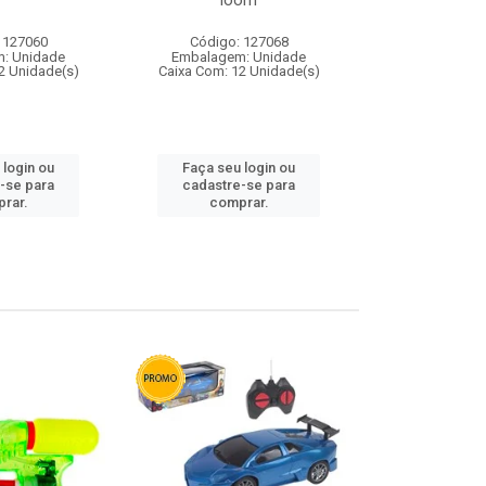
loom
 127060
Código: 127068
Código:
: Unidade
Embalagem: Unidade
Embalagem
2 Unidade(s)
Caixa Com: 12 Unidade(s)
Caixa Com: 1
 login ou
Faça seu login ou
Faça seu 
-se para
cadastre-se para
cadastre
rar.
comprar.
comp