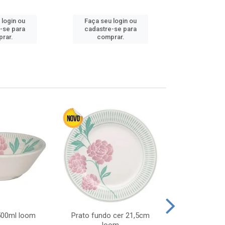
 login ou
Faça seu login ou
Faça seu 
-se para
cadastre-se para
cadastre
rar.
comprar.
comp
 500ml loom
Prato fundo cer 21,5cm
Prato raso c