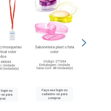
 c/mosquetao
Saboneteira plast c/tela
Prato plas
tical color
color
colo
idos
Código: 271364
Código:
 490044
Embalagem: Unidade
Embalagem
: Unidade
Caixa Com: 48 Unidade(s)
Caixa Com: 4
60 Unidade(s)
Faça seu login ou
Faça seu 
 login ou
cadastre-se para
cadastre
-se para
comprar.
comp
rar.