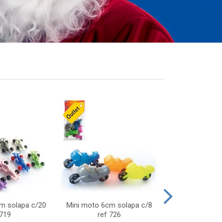
cm solapa c/20
Mini moto 6cm solapa c/8
Giro helice so
 719
ref 726
75