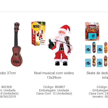
edio 37cm
Noel musical com violino
Skate de de
13x39cm
infa
: 832928
Código: 830857
Código:
m: Unidade
Embalagem: Unidade
Embalagem
24 Unidade(s)
Caixa Com: 12 Unidade(s)
Caixa Com: 2
006763/2019
Inmetro: 0