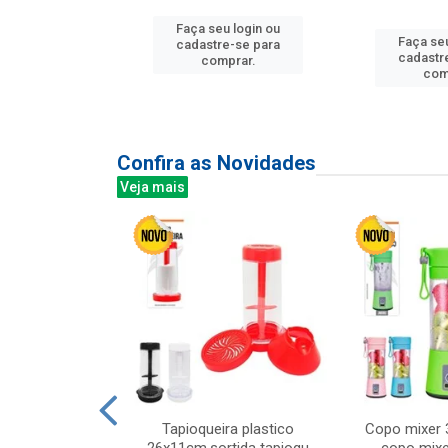
Faça seu login ou
u login ou
Faça seu
cadastre-se para
e-se para
cadastr
comprar.
prar.
com
Confira as Novidades
Veja mais
mesa cer 18cm
Tapioqueira plastico
Copo mixer 