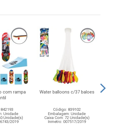
do com rampa
Water balloons c/37 baloes
Boneca amy se
ntil
- brinquedo
sereia p
 842193
Código: 839102
Código:
: Unidade
Embalagem: Unidade
Embalagem
40 Unidade(s)
Caixa Com: 72 Unidade(s)
Caixa Com: 4
06743/2019
Inmetro: 007517/2019
Inmetro: 0