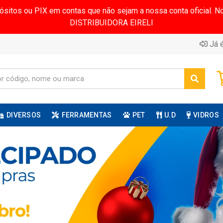
pósitos ou PIX em contas que não sejam a nossa conta oficial.
DISTRIBUIDORA EIRELI
Já é
DIVERSOS
FERRAMENTAS
PET
U.D
VIDROS