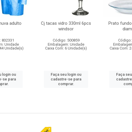
huva adulto
Cj tacas vidro 330ml 6pcs
Prato fundo
windsor
diam
: 832331
Código: 500859
Código:
m: Unidade
Embalagem: Unidade
Embalagem
44 Unidade(s)
Caixa Com: 6 Unidade(s)
Caixa Com: 2
 login ou
Faça seu login ou
Faça seu
e-se para
cadastre-se para
cadastre
prar.
comprar.
comp