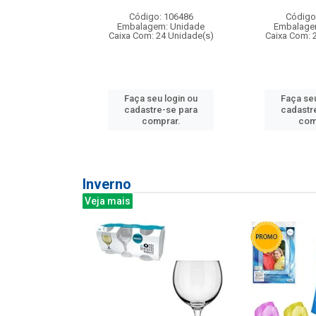
: 275814
Código: 106486
Código
m: Unidade
Embalagem: Unidade
Embalage
240 Unidade(s)
Caixa Com: 24 Unidade(s)
Caixa Com: 
u login ou
Faça seu login ou
Faça seu
e-se para
cadastre-se para
cadastr
prar.
comprar.
com
Inverno
Veja mais