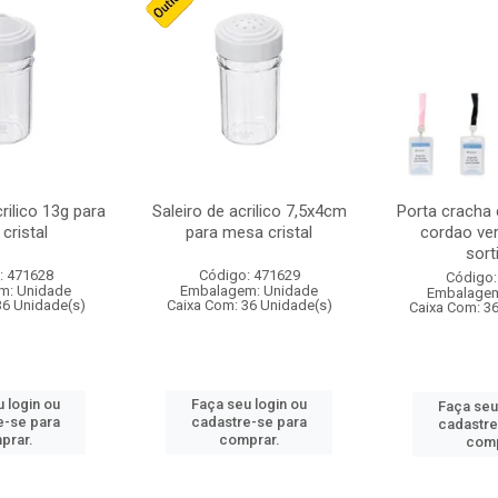
crilico 13g para
Saleiro de acrilico 7,5x4cm
Porta cracha
cristal
para mesa cristal
cordao ver
sort
: 471628
Código: 471629
Código:
m: Unidade
Embalagem: Unidade
Embalagem
36 Unidade(s)
Caixa Com: 36 Unidade(s)
Caixa Com: 3
 login ou
Faça seu login ou
Faça seu
e-se para
cadastre-se para
cadastre
prar.
comprar.
comp