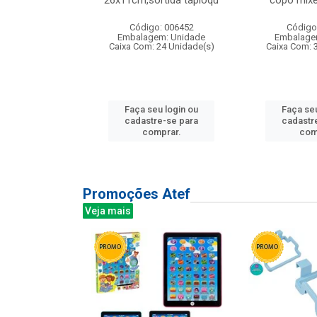
irios
26x11cm,sortida tapioqu
copo mixe
: 135177
Código: 006452
Código
m: Unidade
Embalagem: Unidade
Embalage
12 Unidade(s)
Caixa Com: 24 Unidade(s)
Caixa Com: 
u login ou
Faça seu login ou
Faça seu
e-se para
cadastre-se para
cadastr
prar.
comprar.
com
Promoções Atef
Veja mais