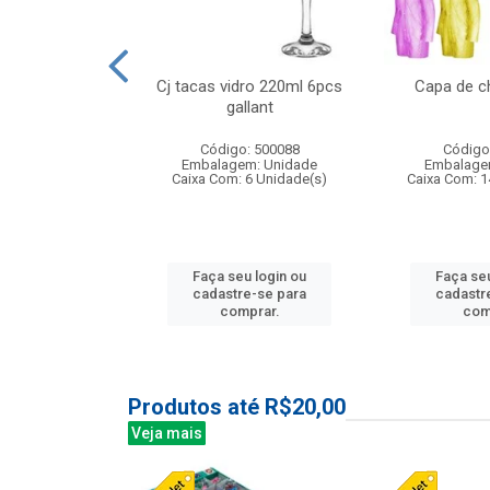
o raso 25,5cm
Cj tacas vidro 220ml 6pcs
Capa de c
e petala
gallant
: 503787
Código: 500088
Código
m: Unidade
Embalagem: Unidade
Embalage
24 Unidade(s)
Caixa Com: 6 Unidade(s)
Caixa Com: 1
u login ou
Faça seu login ou
Faça seu
e-se para
cadastre-se para
cadastr
prar.
comprar.
com
Produtos até R$20,00
Veja mais