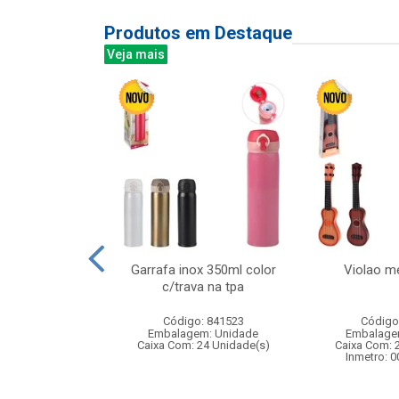
Produtos em Destaque
Veja mais
luca sort
Garrafa inox 350ml color
Violao m
ada ref 02
c/trava na tpa
: 230104
Código: 841523
Código
m: Unidade
Embalagem: Unidade
Embalage
280 Unidade(s)
Caixa Com: 24 Unidade(s)
Caixa Com: 
003272/2018
Inmetro: 