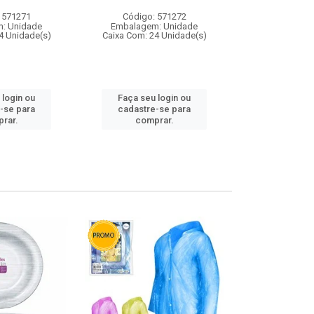
 571271
Código: 571272
Código:
: Unidade
Embalagem: Unidade
Embalagem
4 Unidade(s)
Caixa Com: 24 Unidade(s)
Caixa Com: 4
 login ou
Faça seu login ou
Faça seu 
-se para
cadastre-se para
cadastre
rar.
comprar.
comp