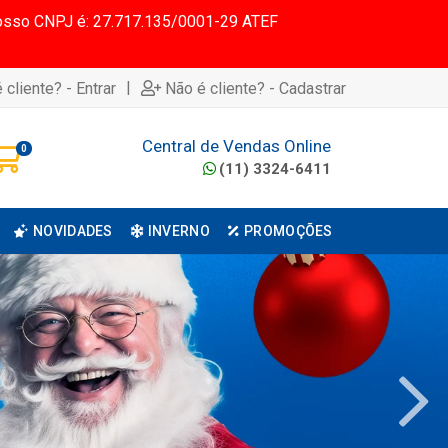
 Nosso CNPJ é: 27.717.135/0001-29 ATEF
|
 cliente? - Entrar
Não é cliente? - Cadastrar
Central de Vendas Online
0
(11) 3324-6411
NOVIDADES
INVERNO
PROMOÇÕES