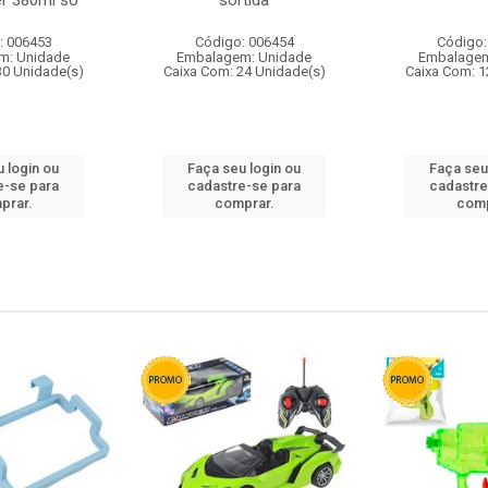
r 380ml so
sortida
: 006453
Código: 006454
Código:
m: Unidade
Embalagem: Unidade
Embalagem
30 Unidade(s)
Caixa Com: 24 Unidade(s)
Caixa Com: 1
 login ou
Faça seu login ou
Faça seu
e-se para
cadastre-se para
cadastre
prar.
comprar.
comp