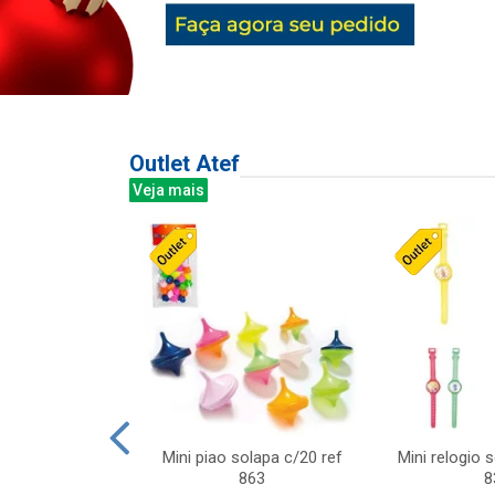
Outlet Atef
Veja mais
last c/div
Mini piao solapa c/20 ref
Mini relogio 
m ursinhos sor
863
8