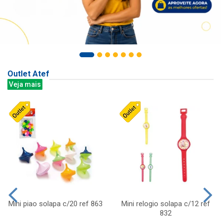
Outlet Atef
Veja mais
Mini piao solapa c/20 ref 863
Mini relogio solapa c/12 ref
832