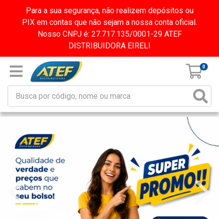
Para a sua segurança, não realizem depósitos ou
PIX em contas que não sejam a nossa conta oficial.
Nosso CNPJ é: 27.717.135/0001-29 ATEF
DISTRIBUIDORA EIRELI
0