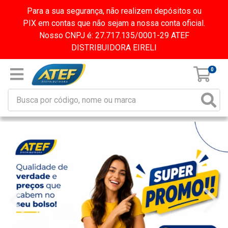
Para a sua segurança, não realizem depósitos ou
PIX em contas que não sejam a nossa conta oficial.
Nosso CNPJ é: 27.717.135/0001-29 ATEF
DISTRIBUIDORA EIRELI
0