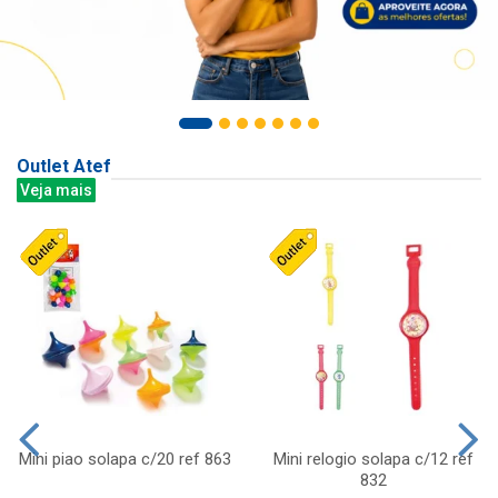
Outlet Atef
Veja mais
Mini piao solapa c/20 ref 863
Mini relogio solapa c/12 ref
832