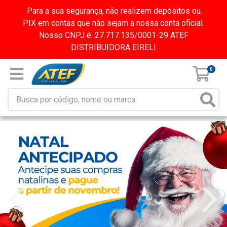
Para a sua segurança, não realizem depósitos ou
PIX em contas que não sejam a nossa conta oficial.
Nosso CNPJ é: 27.717.135/0001-29 ATEF
DISTRIBUIDORA EIRELI
0