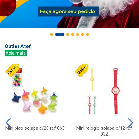
Outlet Atef
Veja mais
Mini piao solapa c/20 ref 863
Mini relogio solapa c/12 ref
832