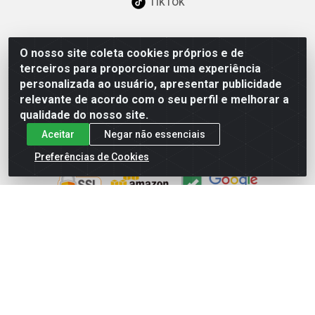
TikTok
O nosso site coleta cookies próprios e de
Baixe já nosso APP
terceiros para proporcionar uma experiência
personalizada ao usuário, apresentar publicidade
relevante de acordo com o seu perfil e melhorar a
qualidade do nosso site.
Aceitar
Negar não essenciais
Site Seguro
Preferências de Cookies
Loja / Showroom
Tel.: (11) 3227-0546
Av Vautier, 587/597 - Pari - São Paulo/SP