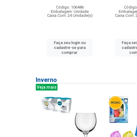
: 275814
Código: 106486
Código
m: Unidade
Embalagem: Unidade
Embalage
240 Unidade(s)
Caixa Com: 24 Unidade(s)
Caixa Com: 
u login ou
Faça seu login ou
Faça seu
e-se para
cadastre-se para
cadastr
prar.
comprar.
com
Inverno
Veja mais