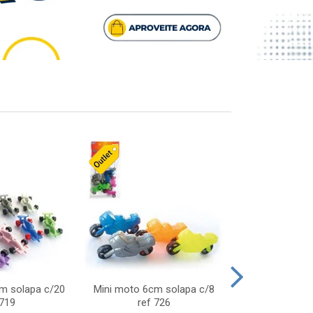
cm solapa c/20
Mini moto 6cm solapa c/8
Giro helice so
 719
ref 726
75