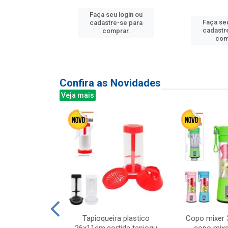
Faça seu login ou
u login ou
Faça seu
cadastre-se para
e-se para
cadastr
comprar.
prar.
com
Confira as Novidades
Veja mais
mesa cer 18cm
Tapioqueira plastico
Copo mixer 