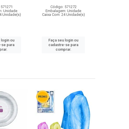
 571271
Código: 571272
Código:
: Unidade
Embalagem: Unidade
Embalagem
4 Unidade(s)
Caixa Com: 24 Unidade(s)
Caixa Com: 4
 login ou
Faça seu login ou
Faça seu 
-se para
cadastre-se para
cadastre
rar.
comprar.
comp