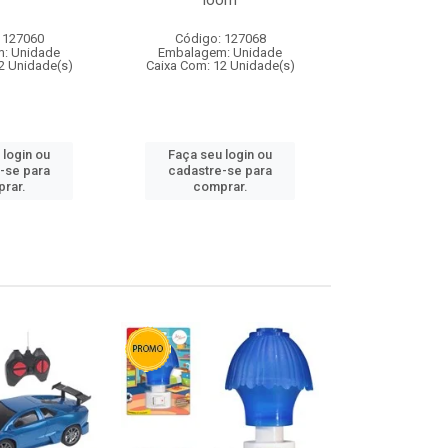
loom
 127060
Código: 127068
Código:
: Unidade
Embalagem: Unidade
Embalagem
2 Unidade(s)
Caixa Com: 12 Unidade(s)
Caixa Com: 1
 login ou
Faça seu login ou
Faça seu 
-se para
cadastre-se para
cadastre
rar.
comprar.
comp