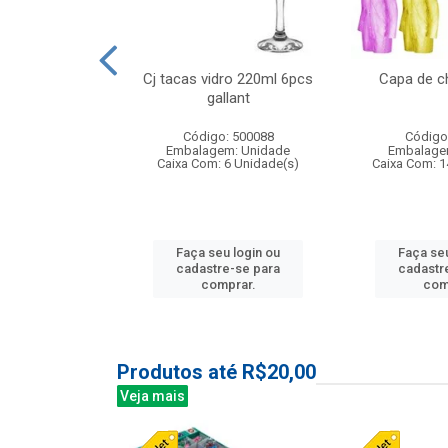
o raso 25,5cm
Cj tacas vidro 220ml 6pcs
Capa de c
e petala
gallant
: 503787
Código: 500088
Código
m: Unidade
Embalagem: Unidade
Embalage
24 Unidade(s)
Caixa Com: 6 Unidade(s)
Caixa Com: 1
u login ou
Faça seu login ou
Faça seu
e-se para
cadastre-se para
cadastr
prar.
comprar.
com
Produtos até R$20,00
Veja mais