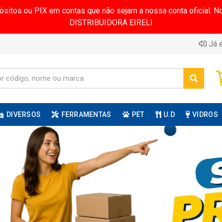
pósitos ou PIX em contas que não sejam a nossa conta oficial.
DISTRIBUIDORA EIRELI
Já é
DIVERSOS
FERRAMENTAS
PET
U.D
VIDROS