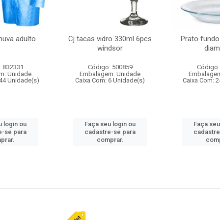
huva adulto
Cj tacas vidro 330ml 6pcs
Prato fundo
windsor
diam
: 832331
Código: 500859
Código:
m: Unidade
Embalagem: Unidade
Embalagem
44 Unidade(s)
Caixa Com: 6 Unidade(s)
Caixa Com: 2
 login ou
Faça seu login ou
Faça seu
e-se para
cadastre-se para
cadastre
prar.
comprar.
comp