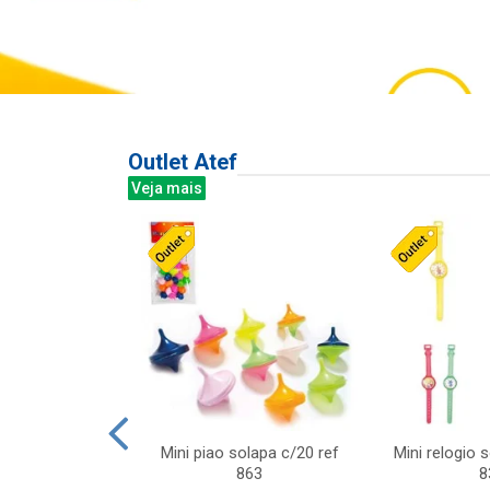
Outlet Atef
Veja mais
last c/div
Mini piao solapa c/20 ref
Mini relogio 
m ursinhos sor
863
8