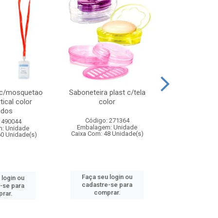
 c/mosquetao
Saboneteira plast c/tela
Prato plas
tical color
color
colo
idos
Código: 271364
Código:
 490044
Embalagem: Unidade
Embalagem
: Unidade
Caixa Com: 48 Unidade(s)
Caixa Com: 4
60 Unidade(s)
Faça seu login ou
Faça seu 
 login ou
cadastre-se para
cadastre
-se para
comprar.
comp
rar.