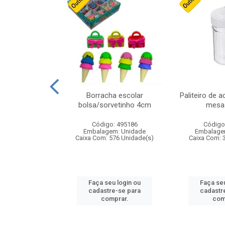
stico n.4 12cm
Borracha escolar
Paliteiro de a
bolsa/sorvetinho 4cm
mesa 
: 940550
Código: 495186
Código
m: Unidade
Embalagem: Unidade
Embalage
24 Unidade(s)
Caixa Com: 576 Unidade(s)
Caixa Com: 
u login ou
Faça seu login ou
Faça seu
e-se para
cadastre-se para
cadastr
prar.
comprar.
com