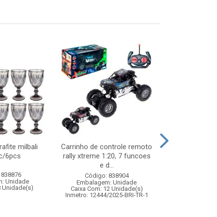
afite milbali
Carrinho de controle remoto
Capa de
c/6pcs
rally xtreme 1:20, 7 funcoes
p/motoquei
e d...
 838876
Código:
Código: 838904
: Unidade
Embalagem
Embalagem: Unidade
8 Unidade(s)
Caixa Com: 2
Caixa Com: 12 Unidade(s)
Inmetro: 12444/2025-BRI-TR-1