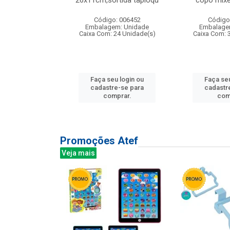
irios
26x11cm,sortida tapioqu
copo mixe
: 135177
Código: 006452
Código
m: Unidade
Embalagem: Unidade
Embalage
12 Unidade(s)
Caixa Com: 24 Unidade(s)
Caixa Com: 
u login ou
Faça seu login ou
Faça seu
e-se para
cadastre-se para
cadastr
prar.
comprar.
com
Promoções Atef
Veja mais