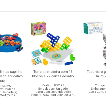
linhas sapinho
Torre de madeira com 16
Taca vidro gr
uedo educativo
blocos e 22 cartas desafio
340ml 
ab...
Código: 840195
Código:
: 832297
Embalagem: Unidade
Embalagem
m: Unidade
Caixa Com: 36 Unidade(s)
Caixa Com: 
6 Unidade(s)
Inmetro: ABCP-BRI-0404-2023-40
006747/2019