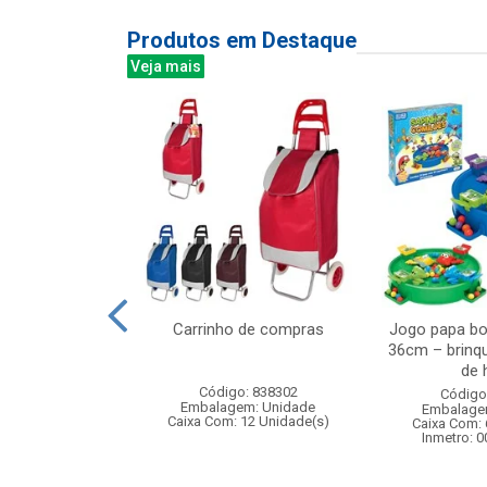
Produtos em Destaque
Veja mais
de madeira com
Carrinho de compras
Jogo papa bo
lheta
36cm – brinq
de h
: 836951
Código: 838302
Código
m: Unidade
Embalagem: Unidade
Embalage
 6 Unidade(s)
Caixa Com: 12 Unidade(s)
Caixa Com: 
006763/2019
Inmetro: 