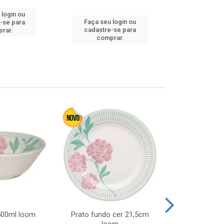
 login ou
Faça seu 
Faça seu login ou
-se para
cadastre
cadastre-se para
rar.
comp
comprar.
 500ml loom
Prato fundo cer 21,5cm
Prato raso c