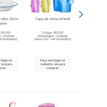
 vidro 22cm
Capa de chuva infantil
Jg prato fun
ante
diam
 501323
Código: 832332
Código:
: Unidade
Embalagem: Unidade
Embalagem
4 Unidade(s)
Caixa Com: 144 Unidade(s)
Caixa Com: 6
 login ou
Faça seu login ou
Faça seu 
-se para
cadastre-se para
cadastre
rar.
comprar.
comp