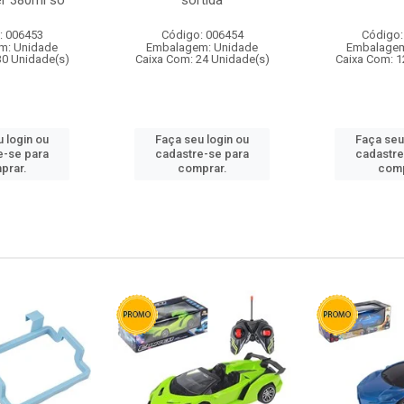
r 380ml so
sortida
: 006453
Código: 006454
Código:
m: Unidade
Embalagem: Unidade
Embalagem
30 Unidade(s)
Caixa Com: 24 Unidade(s)
Caixa Com: 1
 login ou
Faça seu login ou
Faça seu
e-se para
cadastre-se para
cadastre
prar.
comprar.
comp