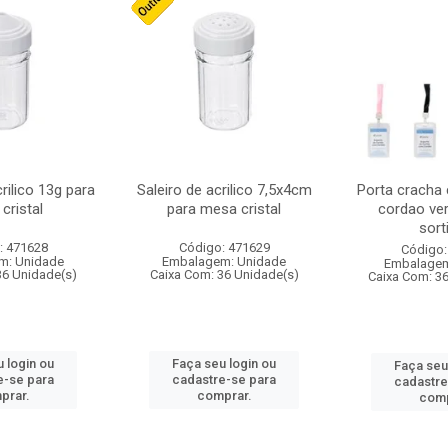
crilico 13g para
Saleiro de acrilico 7,5x4cm
Porta cracha
cristal
para mesa cristal
cordao ver
sort
: 471628
Código: 471629
Código:
m: Unidade
Embalagem: Unidade
Embalagem
36 Unidade(s)
Caixa Com: 36 Unidade(s)
Caixa Com: 3
 login ou
Faça seu login ou
Faça seu
e-se para
cadastre-se para
cadastre
prar.
comprar.
comp