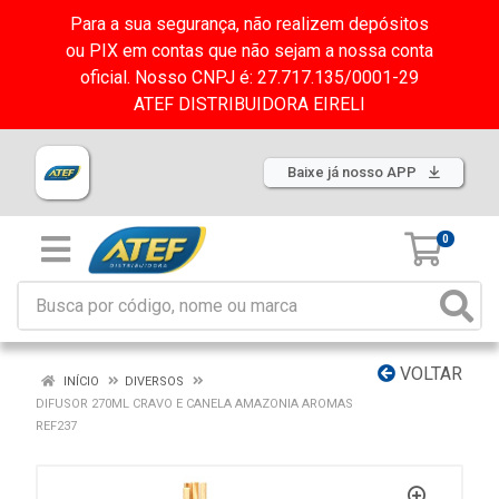
Para a sua segurança, não realizem depósitos
ou PIX em contas que não sejam a nossa conta
oficial. Nosso CNPJ é: 27.717.135/0001-29
ATEF DISTRIBUIDORA EIRELI
Baixe já nosso APP
0
VOLTAR
INÍCIO
DIVERSOS
DIFUSOR 270ML CRAVO E CANELA AMAZONIA AROMAS
REF237