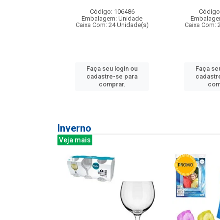
:240
Código: 106486
Código
: 275814
Embalagem: Unidade
Embalage
m: Unidade
Caixa Com: 24 Unidade(s)
Caixa Com: 
240 Unidade(s)
Faça seu login ou
Faça seu
u login ou
cadastre-se para
cadastr
e-se para
comprar.
com
prar.
Inverno
Veja mais