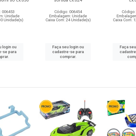
80ml so cx:030
sortida cx:024
cx:
: 006453
Código: 006454
Código:
m: Unidade
Embalagem: Unidade
Embalagem
30 Unidade(s)
Caixa Com: 24 Unidade(s)
Caixa Com: 1
 login ou
Faça seu login ou
Faça seu
e-se para
cadastre-se para
cadastre
prar.
comprar.
comp