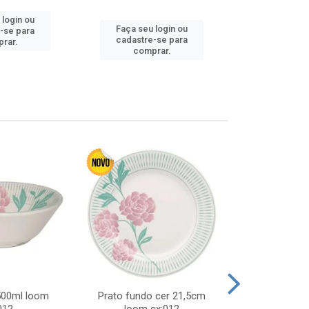
 login ou
Faça seu 
Faça seu login ou
-se para
cadastre
cadastre-se para
rar.
comp
comprar.
 500ml loom
Prato fundo cer 21,5cm
Prato raso c