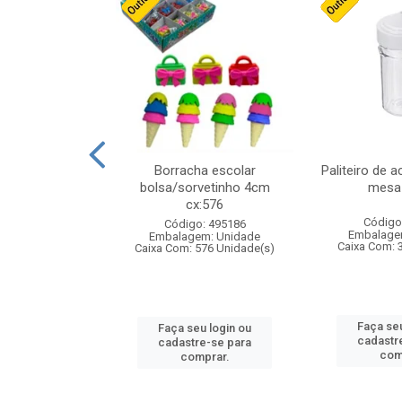
stico n.4 12cm
Borracha escolar
Paliteiro de a
bolsa/sorvetinho 4cm
mesa 
cx:576
: 940550
Código
Código: 495186
m: Unidade
Embalage
Embalagem: Unidade
24 Unidade(s)
Caixa Com: 
Caixa Com: 576 Unidade(s)
u login ou
Faça seu
Faça seu login ou
e-se para
cadastr
cadastre-se para
prar.
com
comprar.