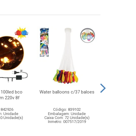
 100led bco
Water balloons c/37 baloes
Noel musical
2m 220v 8f
13x39cm
 842926
Código: 839102
Código:
: Unidade
Embalagem: Unidade
Embalagem
20 Unidade(s)
Caixa Com: 72 Unidade(s)
Caixa Com: 1
Inmetro: 007517/2019