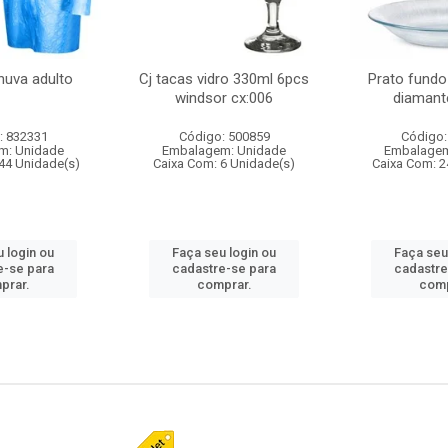
huva adulto
Cj tacas vidro 330ml 6pcs
Prato fundo
windsor cx:006
diamant
: 832331
Código: 500859
Código:
m: Unidade
Embalagem: Unidade
Embalagem
44 Unidade(s)
Caixa Com: 6 Unidade(s)
Caixa Com: 2
 login ou
Faça seu login ou
Faça seu
e-se para
cadastre-se para
cadastre
prar.
comprar.
comp