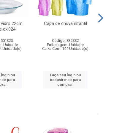
 vidro 22cm
Capa de chuva infantil
Jg prato fun
e cx:024
diam
 501323
Código: 832332
Código:
: Unidade
Embalagem: Unidade
Embalagem
4 Unidade(s)
Caixa Com: 144 Unidade(s)
Caixa Com: 6
 login ou
Faça seu login ou
Faça seu 
-se para
cadastre-se para
cadastre
rar.
comprar.
comp