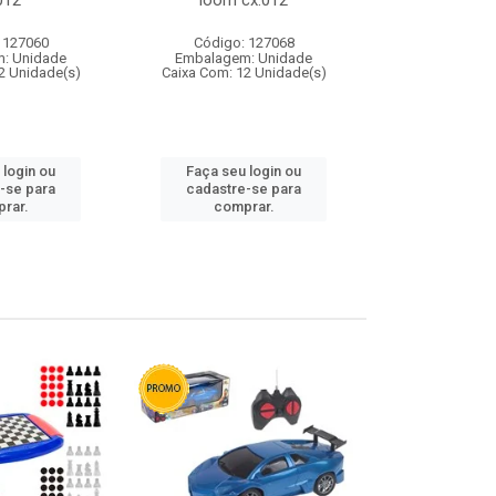
012
loom cx:012
cx:
 127060
Código: 127068
Código:
: Unidade
Embalagem: Unidade
Embalagem
2 Unidade(s)
Caixa Com: 12 Unidade(s)
Caixa Com: 1
 login ou
Faça seu login ou
Faça seu 
-se para
cadastre-se para
cadastre
rar.
comprar.
comp