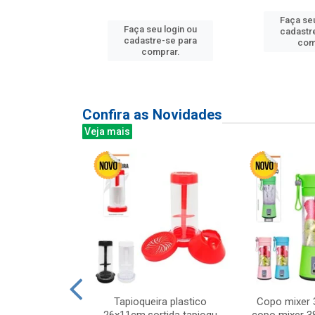
Faça seu
u login ou
Faça seu login ou
cadastr
e-se para
cadastre-se para
com
prar.
comprar.
Confira as Novidades
Veja mais
mesa cer 18cm
Tapioqueira plastico
Copo mixer 