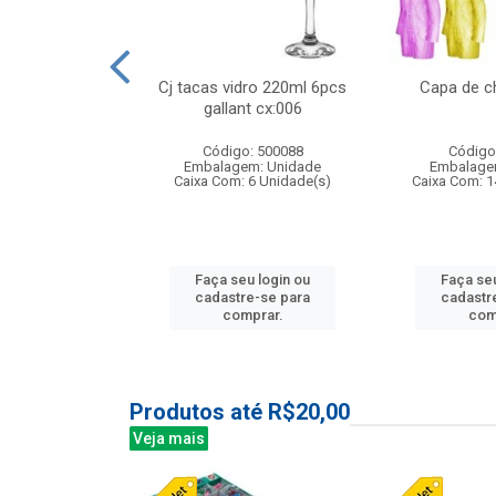
 vidro 23,5cm
Cj tacas vidro 220ml 6pcs
Capa de c
etala cx:024
gallant cx:006
: 503788
Código: 500088
Código
m: Unidade
Embalagem: Unidade
Embalage
24 Unidade(s)
Caixa Com: 6 Unidade(s)
Caixa Com: 1
u login ou
Faça seu login ou
Faça seu
e-se para
cadastre-se para
cadastr
prar.
comprar.
com
Produtos até R$20,00
Veja mais