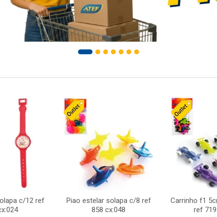
solapa c/12 ref
Piao estelar solapa c/8 ref
Carrinho f1 5
cx:024
858 cx:048
ref 719