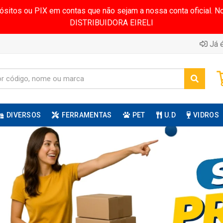
pósitos ou PIX em contas que não sejam a nossa conta oficial.
DISTRIBUIDORA EIRELI
Já é
DIVERSOS
FERRAMENTAS
PET
U.D
VIDROS