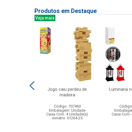
Produtos em Destaque
Veja mais
rativo infantil
Jogo caiu perdeu de
Luminaria n
ica e luz
madeira
: 842205
Código: 707460
Código
m: Unidade
Embalagem: Unidade
Embalage
144 Unidade(s)
Caixa Com: 4 Unidade(s)
Caixa Com: 
006758/2019
Inmetro: 01264-25