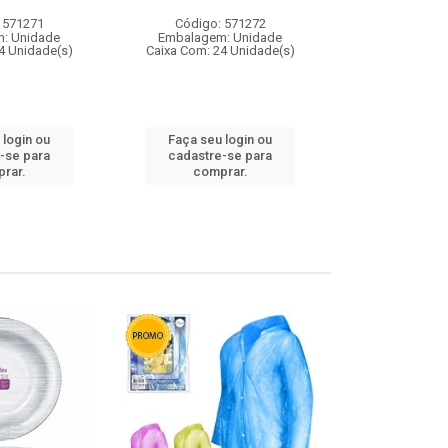
 571271
Código: 571272
Código:
: Unidade
Embalagem: Unidade
Embalagem
4 Unidade(s)
Caixa Com: 24 Unidade(s)
Caixa Com: 4
 login ou
Faça seu login ou
Faça seu 
-se para
cadastre-se para
cadastre
rar.
comprar.
comp