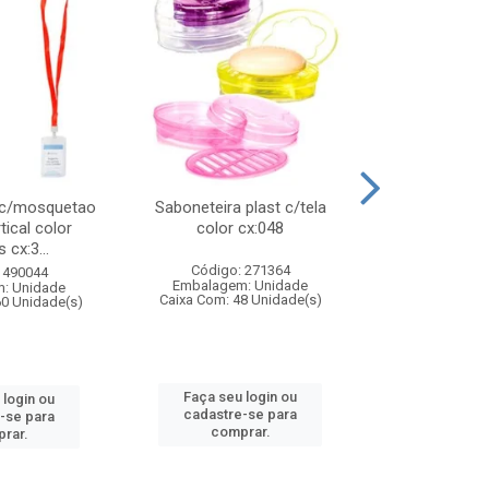
 c/mosquetao
Saboneteira plast c/tela
Prato plas
tical color
color cx:048
colorido
 cx:3...
Código: 271364
Código:
 490044
Embalagem: Unidade
Embalagem
: Unidade
Caixa Com: 48 Unidade(s)
Caixa Com: 4
60 Unidade(s)
Faça seu login ou
Faça seu 
 login ou
cadastre-se para
cadastre
-se para
comprar.
comp
rar.