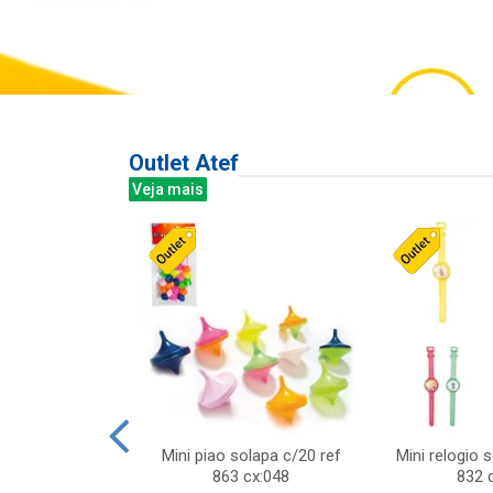
Outlet Atef
Veja mais
last c/div
Mini piao solapa c/20 ref
Mini relogio 
m ursinhos sor
863 cx:048
832 