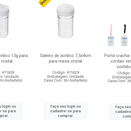
crilico 13g para
Saleiro de acrilico 7,5x4cm
Porta cracha
cristal
para mesa cristal
cordao ver
sortidos
: 471628
Código: 471629
Código:
m: Unidade
Embalagem: Unidade
Embalagem
36 Unidade(s)
Caixa Com: 36 Unidade(s)
Caixa Com: 3
 login ou
Faça seu login ou
Faça seu
e-se para
cadastre-se para
cadastre
prar.
comprar.
comp