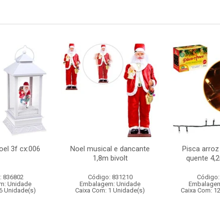
oel 3f cx:006
Noel musical e dancante
Pisca arroz
1,8m bivolt
quente 4,
: 836802
Código: 831210
Código:
m: Unidade
Embalagem: Unidade
Embalagem
6 Unidade(s)
Caixa Com: 1 Unidade(s)
Caixa Com: 1