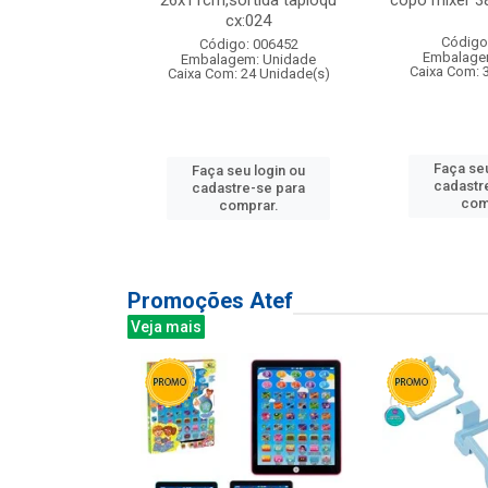
s cx:012
26x11cm,sortida tapioqu
copo mixer 3
cx:024
: 135177
Código
Código: 006452
m: Unidade
Embalage
Embalagem: Unidade
12 Unidade(s)
Caixa Com: 
Caixa Com: 24 Unidade(s)
u login ou
Faça seu
Faça seu login ou
e-se para
cadastr
cadastre-se para
prar.
com
comprar.
Promoções Atef
Veja mais