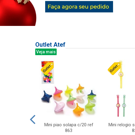
Outlet Atef
Veja mais
last c/div
Mini piao solapa c/20 ref
Mini relogio 
m ursinhos sor
863
8