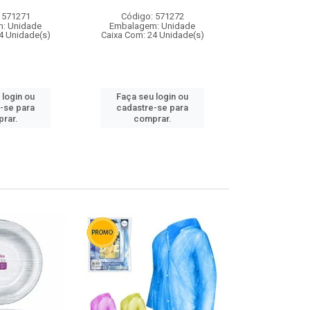
 571271
Código: 571272
Código:
: Unidade
Embalagem: Unidade
Embalagem
4 Unidade(s)
Caixa Com: 24 Unidade(s)
Caixa Com: 4
 login ou
Faça seu login ou
Faça seu 
-se para
cadastre-se para
cadastre
rar.
comprar.
comp