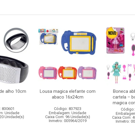
de alho 10cm
Lousa magica elefante com
Boneca abb
abaco 16x24cm
cartela – 
magica com
: 830601
Código: 837923
Código:
m: Unidade
Embalagem: Unidade
Embalagem
20 Unidade(s)
Caixa Com: 96 Unidade(s)
Caixa Com: 4
Inmetro: 005964/2019
Inmetro: 0