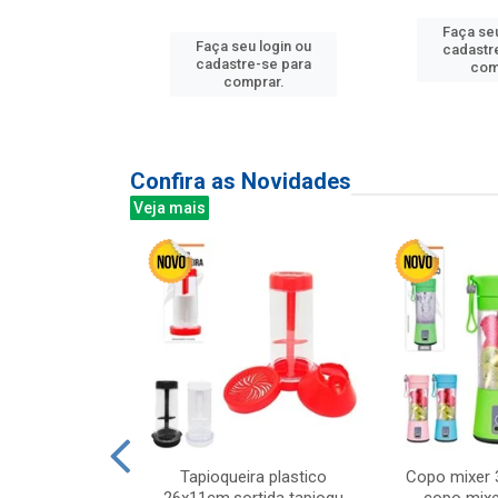
u login ou
Faça seu
Faça seu login ou
e-se para
cadastr
cadastre-se para
prar.
com
comprar.
Confira as Novidades
Veja mais
mesa cer 18cm
Tapioqueira plastico
Copo mixer 