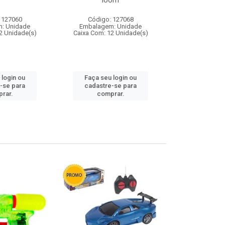
loom
 127060
Código: 127068
Código:
: Unidade
Embalagem: Unidade
Embalagem
2 Unidade(s)
Caixa Com: 12 Unidade(s)
Caixa Com: 1
 login ou
Faça seu login ou
Faça seu 
-se para
cadastre-se para
cadastre
rar.
comprar.
comp