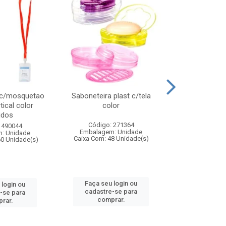
 c/mosquetao
Saboneteira plast c/tela
Prato plas
tical color
color
colo
idos
Código: 271364
Código:
 490044
Embalagem: Unidade
Embalagem
: Unidade
Caixa Com: 48 Unidade(s)
Caixa Com: 4
60 Unidade(s)
Faça seu login ou
Faça seu 
 login ou
cadastre-se para
cadastre
-se para
comprar.
comp
rar.