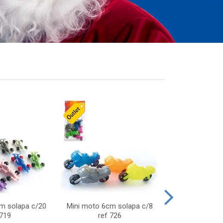
cm solapa c/20
Mini moto 6cm solapa c/8
Giro helice so
 719
ref 726
75