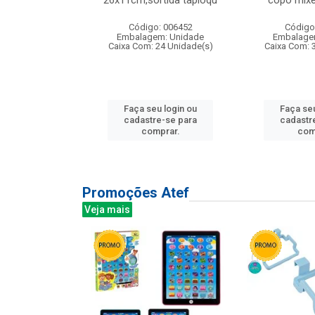
irios
26x11cm,sortida tapioqu
copo mixe
: 135177
Código: 006452
Código
m: Unidade
Embalagem: Unidade
Embalage
12 Unidade(s)
Caixa Com: 24 Unidade(s)
Caixa Com: 
u login ou
Faça seu login ou
Faça seu
e-se para
cadastre-se para
cadastr
prar.
comprar.
com
Promoções Atef
Veja mais