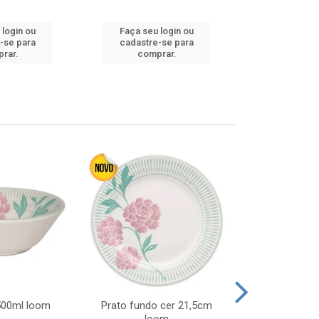
Faça seu 
 login ou
Faça seu login ou
cadastre
-se para
cadastre-se para
comp
rar.
comprar.
 500ml loom
Prato fundo cer 21,5cm
Prato raso c