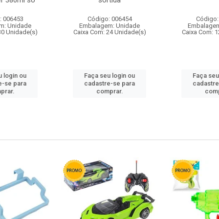
r 380ml so
sortida
: 006453
Código: 006454
Código:
m: Unidade
Embalagem: Unidade
Embalagem
30 Unidade(s)
Caixa Com: 24 Unidade(s)
Caixa Com: 1
 login ou
Faça seu login ou
Faça seu
e-se para
cadastre-se para
cadastre
prar.
comprar.
comp