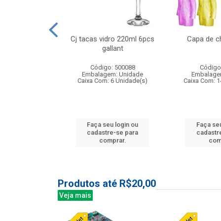
o raso 25,5cm
Cj tacas vidro 220ml 6pcs
Capa de c
e petala
gallant
: 503787
Código: 500088
Código
m: Unidade
Embalagem: Unidade
Embalage
24 Unidade(s)
Caixa Com: 6 Unidade(s)
Caixa Com: 1
u login ou
Faça seu login ou
Faça seu
e-se para
cadastre-se para
cadastr
prar.
comprar.
com
Produtos até R$20,00
Veja mais