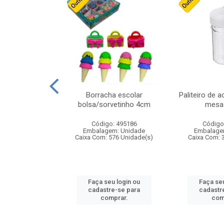
cores sortidas
Borracha escolar
Paliteiro de a
ref 130s
bolsa/sorvetinho 4cm
mesa 
: 826147
Código: 495186
Código
m: Unidade
Embalagem: Unidade
Embalage
160 Unidade(s)
Caixa Com: 576 Unidade(s)
Caixa Com: 
u login ou
Faça seu login ou
Faça seu
e-se para
cadastre-se para
cadastr
prar.
comprar.
com