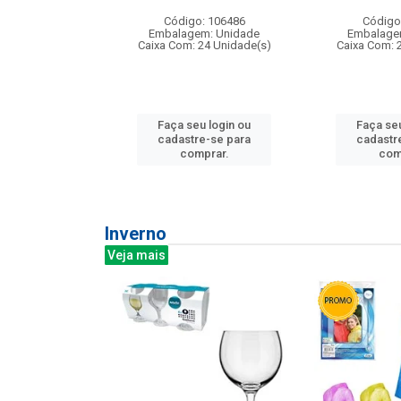
: 275814
Código: 106486
Código
m: Unidade
Embalagem: Unidade
Embalage
240 Unidade(s)
Caixa Com: 24 Unidade(s)
Caixa Com: 
u login ou
Faça seu login ou
Faça seu
e-se para
cadastre-se para
cadastr
prar.
comprar.
com
Inverno
Veja mais