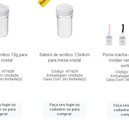
crilico 13g para
Saleiro de acrilico 7,5x4cm
Porta cracha
cristal
para mesa cristal
cordao ver
sort
: 471628
Código: 471629
Código:
m: Unidade
Embalagem: Unidade
Embalagem
36 Unidade(s)
Caixa Com: 36 Unidade(s)
Caixa Com: 3
 login ou
Faça seu login ou
Faça seu
e-se para
cadastre-se para
cadastre
prar.
comprar.
comp