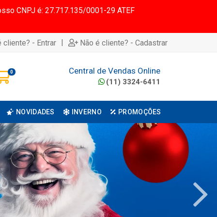
 Nosso CNPJ é: 27.717.135/0001-29 ATEF
|
 cliente? - Entrar
Não é cliente? - Cadastrar
Central de Vendas Online
0
(11) 3324-6411
NOVIDADES
INVERNO
PROMOÇÕES