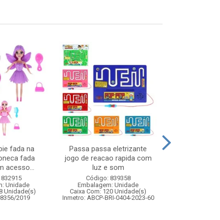
ie fada na
Passa passa eletrizante
Bambole col
boneca fada
jogo de reacao rapida com
unidades
 acesso...
luz e som
Código:
 832915
Código: 839358
Embalagem
: Unidade
Embalagem: Unidade
Caixa Com: 1
8 Unidade(s)
Caixa Com: 120 Unidade(s)
Inmetro: 0
08356/2019
Inmetro: ABCP-BRI-0404-2023-60