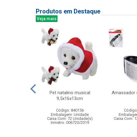
Produtos em Destaque
Veja mais
ado multiuso
Pet natalino musical
Amassador 
l 40x70cm
9,5x16x13cm
: 831322
Código: 840156
Código
m: Unidade
Embalagem: Unidade
Embalage
144 Unidade(s)
Caixa Com: 72 Unidade(s)
Caixa Com: 1
Inmetro: 006720/2019