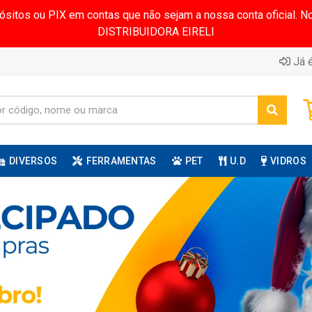
pósitos ou PIX em contas que não sejam a nossa conta oficial.
DISTRIBUIDORA EIRELI
Já é
DIVERSOS
FERRAMENTAS
PET
U.D
VIDROS