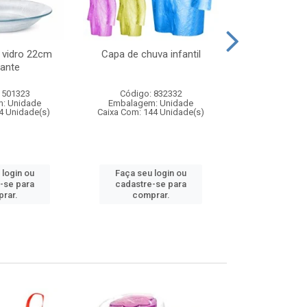
 vidro 22cm
Capa de chuva infantil
Jg prato fun
ante
diam
 501323
Código: 832332
Código:
: Unidade
Embalagem: Unidade
Embalagem
4 Unidade(s)
Caixa Com: 144 Unidade(s)
Caixa Com: 6
 login ou
Faça seu login ou
Faça seu 
-se para
cadastre-se para
cadastre
rar.
comprar.
comp