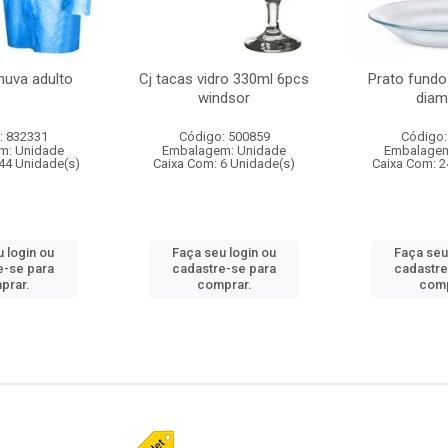
huva adulto
Cj tacas vidro 330ml 6pcs
Prato fundo
windsor
diam
: 832331
Código: 500859
Código:
m: Unidade
Embalagem: Unidade
Embalagem
44 Unidade(s)
Caixa Com: 6 Unidade(s)
Caixa Com: 2
 login ou
Faça seu login ou
Faça seu
e-se para
cadastre-se para
cadastre
prar.
comprar.
comp