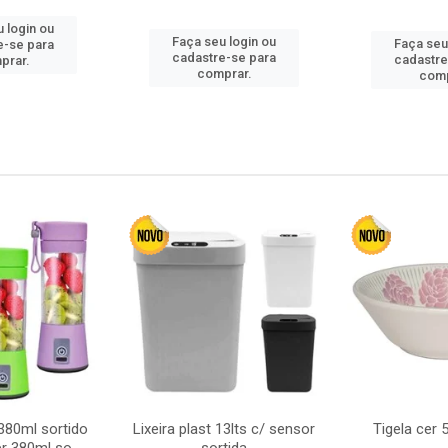
 login ou
Faça seu login ou
Faça seu
e-se para
cadastre-se para
cadastre
prar.
comprar.
comp
380ml sortido
Lixeira plast 13lts c/ sensor
Tigela cer