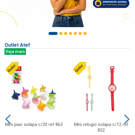
Outlet Atef
Veja mais
Mini piao solapa c/20 ref 863
Mini relogio solapa c/12 ref
832