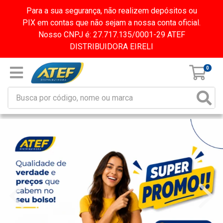
Para a sua segurança, não realizem depósitos ou
PIX em contas que não sejam a nossa conta oficial.
Nosso CNPJ é: 27.717.135/0001-29 ATEF
DISTRIBUIDORA EIRELI
0