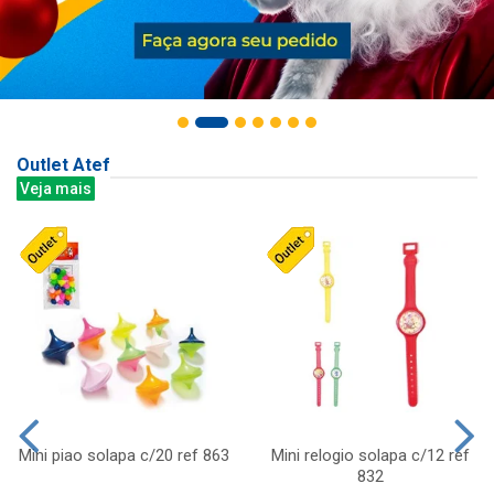
Outlet Atef
Veja mais
Mini piao solapa c/20 ref 863
Mini relogio solapa c/12 ref
832