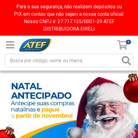
Para a sua segurança, não realizem depósitos ou
PIX em contas que não sejam a nossa conta oficial.
Nosso CNPJ é: 27.717.135/0001-29 ATEF
DISTRIBUIDORA EIRELI
0