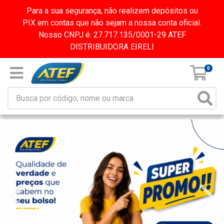
Para a sua segurança, não realizem depósitos ou
PIX em contas que não sejam a nossa conta oficial.
Nosso CNPJ é: 27.717.135/0001-29 ATEF
DISTRIBUIDORA EIRELI
0