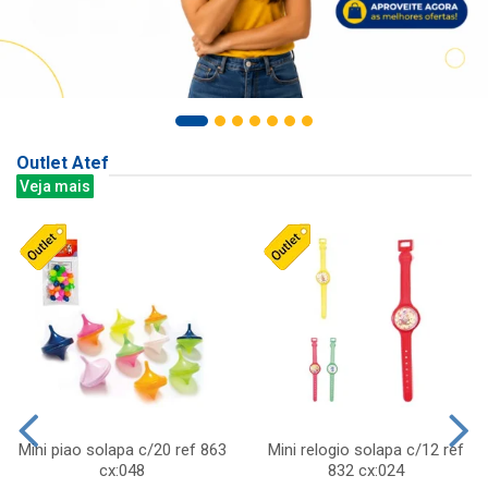
Outlet Atef
Veja mais
Mini piao solapa c/20 ref 863
Mini relogio solapa c/12 ref
cx:048
832 cx:024