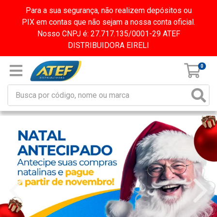
Para a sua segurança, não realizem depósitos ou
PIX em contas que não sejam a nossa conta oficial.
Nosso CNPJ é: 27.717.135/0001-29 ATEF
DISTRIBUIDORA EIRELI
0