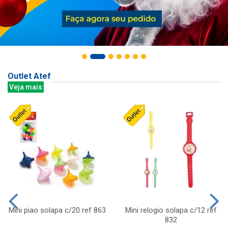
Outlet Atef
Veja mais
Mini piao solapa c/20 ref 863
Mini relogio solapa c/12 ref
832