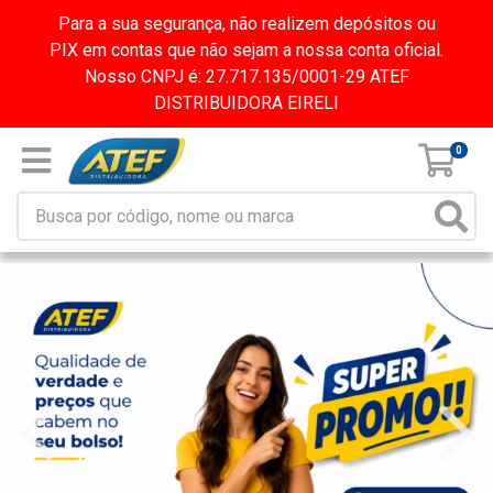
Para a sua segurança, não realizem depósitos ou
PIX em contas que não sejam a nossa conta oficial.
Nosso CNPJ é: 27.717.135/0001-29 ATEF
DISTRIBUIDORA EIRELI
0