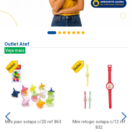
Outlet Atef
Veja mais
Mini piao solapa c/20 ref 863
Mini relogio solapa c/12 ref
832