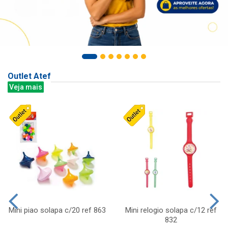
Outlet Atef
Veja mais
Mini piao solapa c/20 ref 863
Mini relogio solapa c/12 ref
832