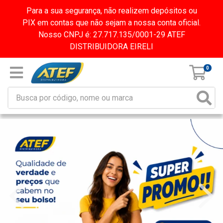
Para a sua segurança, não realizem depósitos ou
PIX em contas que não sejam a nossa conta oficial.
Nosso CNPJ é: 27.717.135/0001-29 ATEF
DISTRIBUIDORA EIRELI
0