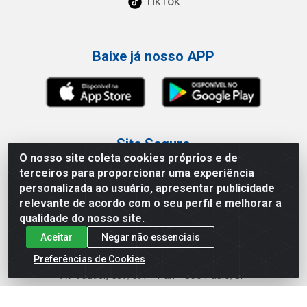
TikTok
Baixe já nosso APP
Site Seguro
O nosso site coleta cookies próprios e de
terceiros para proporcionar uma experiência
personalizada ao usuário, apresentar publicidade
relevante de acordo com o seu perfil e melhorar a
qualidade do nosso site.
Loja / Showroom
Aceitar
Negar não essenciais
Tel.: (11) 3227-0546
Preferências de Cookies
Av Vautier, 587/597 - Pari - São Paulo/SP