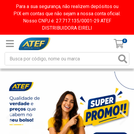
Para a sua segurança, não realizem depósitos ou
PIX em contas que não sejam a nossa conta oficial.
Nosso CNPJ é: 27.717.135/0001-29 ATEF
DISTRIBUIDORA EIRELI
0