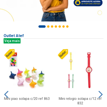
Outlet Atef
Veja mais
Mini piao solapa c/20 ref 863
Mini relogio solapa c/12 ref
832