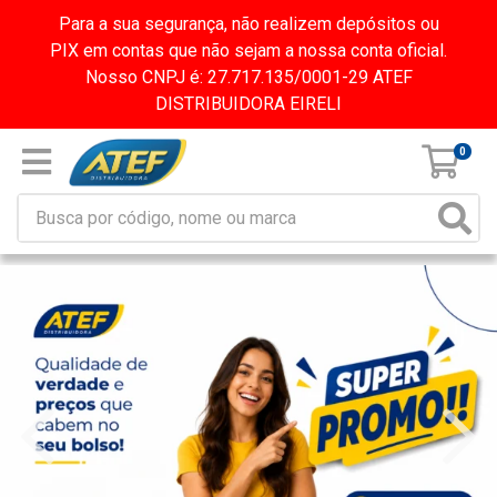
Para a sua segurança, não realizem depósitos ou
PIX em contas que não sejam a nossa conta oficial.
Nosso CNPJ é: 27.717.135/0001-29 ATEF
DISTRIBUIDORA EIRELI
0