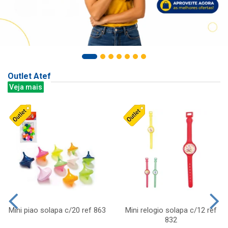
Outlet Atef
Veja mais
Mini piao solapa c/20 ref 863
Mini relogio solapa c/12 ref
832