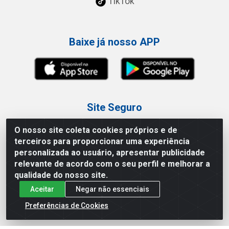
TikTok
Baixe já nosso APP
Site Seguro
O nosso site coleta cookies próprios e de
terceiros para proporcionar uma experiência
personalizada ao usuário, apresentar publicidade
relevante de acordo com o seu perfil e melhorar a
Loja / Showroom
qualidade do nosso site.
Aceitar
Negar não essenciais
Tel.: (11) 3227-0546
Av Vautier, 587/597 - Pari - São Paulo/SP
Preferências de Cookies