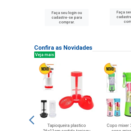
u login ou
Faça seu
Faça seu login ou
e-se para
cadastr
cadastre-se para
prar.
com
comprar.
Confira as Novidades
Veja mais
mesa cer 18cm
Tapioqueira plastico
Copo mixer 