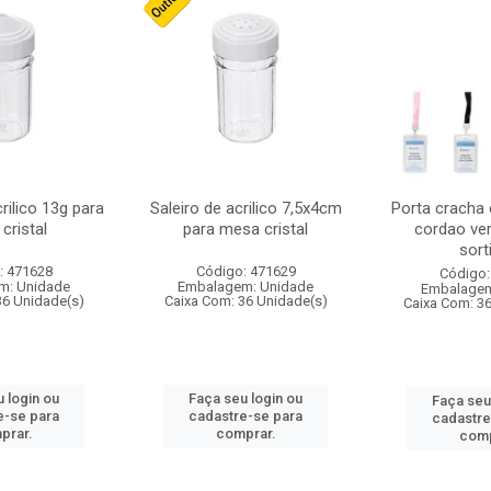
crilico 13g para
Saleiro de acrilico 7,5x4cm
Porta cracha
cristal
para mesa cristal
cordao ver
sort
: 471628
Código: 471629
Código:
m: Unidade
Embalagem: Unidade
Embalagem
36 Unidade(s)
Caixa Com: 36 Unidade(s)
Caixa Com: 3
 login ou
Faça seu login ou
Faça seu
e-se para
cadastre-se para
cadastre
prar.
comprar.
comp