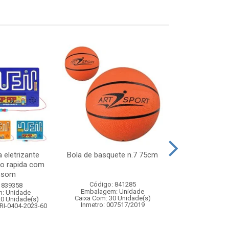
 eletrizante
Bola de basquete n.7 75cm
Geleca 
ao rapida com
e som
Código: 841285
Código:
 839358
Embalagem: Unidade
Embalagem
: Unidade
Caixa Com: 30 Unidade(s)
Caixa Com: 14
20 Unidade(s)
Inmetro: 007517/2019
Inmetro: 0
RI-0404-2023-60