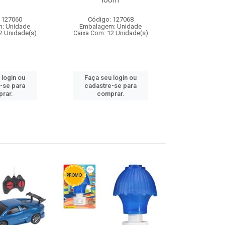
loom
 127060
Código: 127068
Código:
: Unidade
Embalagem: Unidade
Embalagem
2 Unidade(s)
Caixa Com: 12 Unidade(s)
Caixa Com: 1
 login ou
Faça seu login ou
Faça seu 
-se para
cadastre-se para
cadastre
rar.
comprar.
comp