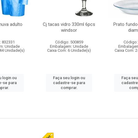
huva adulto
Cj tacas vidro 330ml 6pcs
Prato fundo
windsor
diam
: 832331
Código: 500859
Código:
m: Unidade
Embalagem: Unidade
Embalagem
44 Unidade(s)
Caixa Com: 6 Unidade(s)
Caixa Com: 2
 login ou
Faça seu login ou
Faça seu
e-se para
cadastre-se para
cadastre
prar.
comprar.
comp