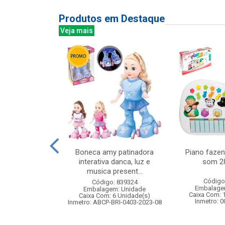
Produtos em Destaque
Veja mais
la batata
Boneca amy patinadora
Piano fazen
interativa danca, luz e
som 2
musica present...
: 842214
Código
Código: 839324
m: Unidade
Embalage
Embalagem: Unidade
24 Unidade(s)
Caixa Com: 
Caixa Com: 6 Unidade(s)
006747/2019
Inmetro: 
Inmetro: ABCP-BRI-0403-2023-08