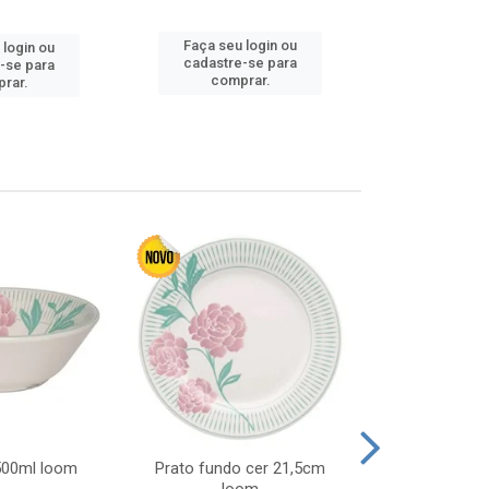
Faça seu login ou
Faça seu 
 login ou
cadastre-se para
cadastre
-se para
comprar.
comp
rar.
 500ml loom
Prato fundo cer 21,5cm
Prato raso c