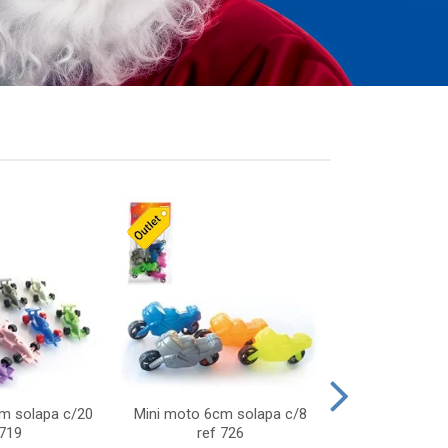
cm solapa c/20
Mini moto 6cm solapa c/8
Giro helice so
 719
ref 726
75