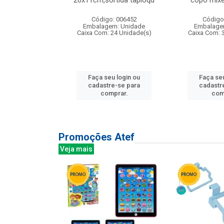
irios
26x11cm,sortida tapioqu
copo mixe
: 135177
Código: 006452
Código
m: Unidade
Embalagem: Unidade
Embalage
12 Unidade(s)
Caixa Com: 24 Unidade(s)
Caixa Com: 
u login ou
Faça seu login ou
Faça seu
e-se para
cadastre-se para
cadastr
prar.
comprar.
com
Promoções Atef
Veja mais