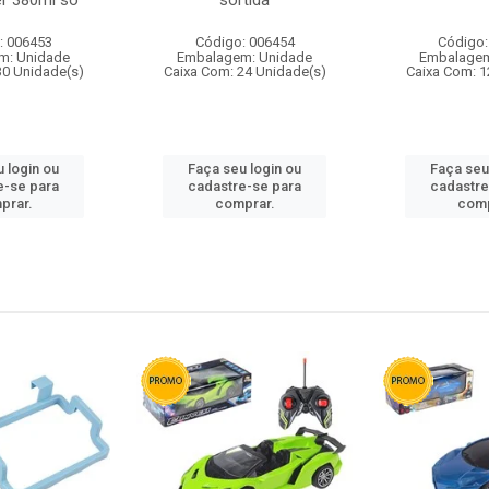
r 380ml so
sortida
: 006453
Código: 006454
Código:
m: Unidade
Embalagem: Unidade
Embalagem
30 Unidade(s)
Caixa Com: 24 Unidade(s)
Caixa Com: 1
 login ou
Faça seu login ou
Faça seu
e-se para
cadastre-se para
cadastre
prar.
comprar.
comp