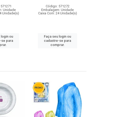
 571271
Código: 571272
Código:
: Unidade
Embalagem: Unidade
Embalagem
4 Unidade(s)
Caixa Com: 24 Unidade(s)
Caixa Com: 4
 login ou
Faça seu login ou
Faça seu 
-se para
cadastre-se para
cadastre
rar.
comprar.
comp