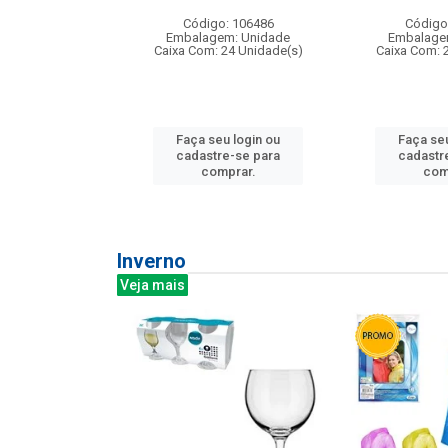
: 275814
Código: 106486
Código
m: Unidade
Embalagem: Unidade
Embalage
240 Unidade(s)
Caixa Com: 24 Unidade(s)
Caixa Com: 
u login ou
Faça seu login ou
Faça seu
e-se para
cadastre-se para
cadastr
prar.
comprar.
com
Inverno
Veja mais