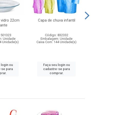
 vidro 22cm
Capa de chuva infantil
Jg prato fun
ante
diam
 501323
Código: 832332
Código:
: Unidade
Embalagem: Unidade
Embalagem
4 Unidade(s)
Caixa Com: 144 Unidade(s)
Caixa Com: 6
 login ou
Faça seu login ou
Faça seu 
-se para
cadastre-se para
cadastre
rar.
comprar.
comp