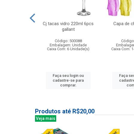
o raso 25,5cm
Cj tacas vidro 220ml 6pcs
Capa de c
e petala
gallant
: 503787
Código: 500088
Código
m: Unidade
Embalagem: Unidade
Embalage
24 Unidade(s)
Caixa Com: 6 Unidade(s)
Caixa Com: 1
u login ou
Faça seu login ou
Faça seu
e-se para
cadastre-se para
cadastr
prar.
comprar.
com
Produtos até R$20,00
Veja mais