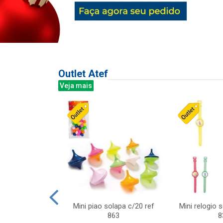
Outlet Atef
Veja mais
last c/div
Mini piao solapa c/20 ref
Mini relogio 
m ursinhos sor
863
8