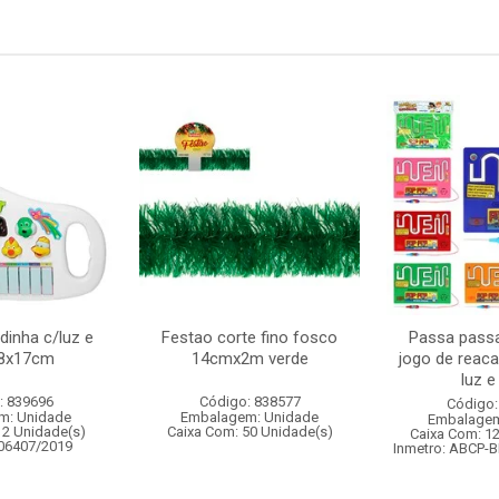
dinha c/luz e
Festao corte fino fosco
Passa passa
8x17cm
14cmx2m verde
jogo de reac
luz 
: 839696
Código: 838577
Código:
m: Unidade
Embalagem: Unidade
Embalagem
12 Unidade(s)
Caixa Com: 50 Unidade(s)
Caixa Com: 1
006407/2019
Inmetro: ABCP-B