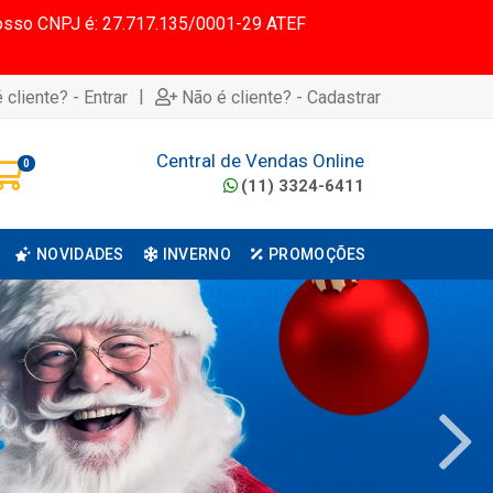
 Nosso CNPJ é: 27.717.135/0001-29 ATEF
|
 cliente? - Entrar
Não é cliente? - Cadastrar
Central de Vendas Online
0
(11) 3324-6411
NOVIDADES
INVERNO
PROMOÇÕES