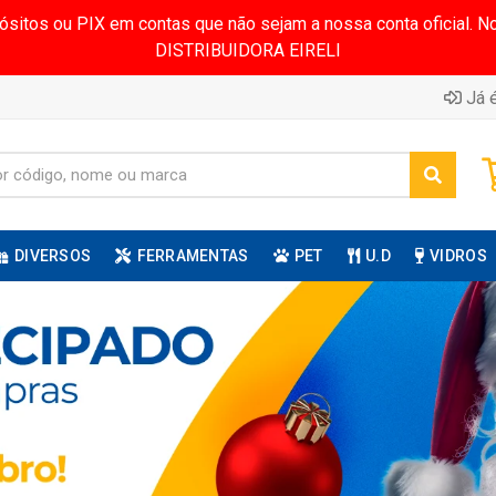
pósitos ou PIX em contas que não sejam a nossa conta oficial.
DISTRIBUIDORA EIRELI
Já é
DIVERSOS
FERRAMENTAS
PET
U.D
VIDROS