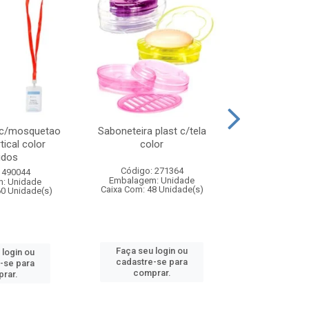
 c/mosquetao
Saboneteira plast c/tela
Prato plas
tical color
color
colo
idos
Código: 271364
Código:
 490044
Embalagem: Unidade
Embalagem
: Unidade
Caixa Com: 48 Unidade(s)
Caixa Com: 4
60 Unidade(s)
Faça seu login ou
Faça seu 
 login ou
cadastre-se para
cadastre
-se para
comprar.
comp
rar.