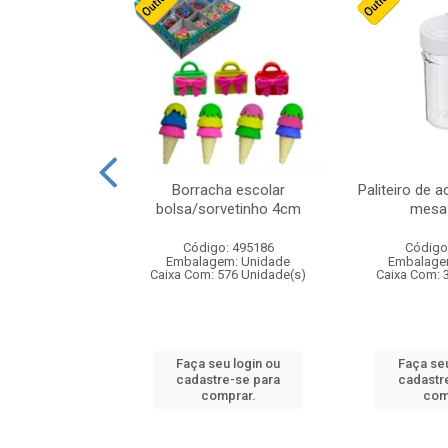
stico n.4 12cm
Borracha escolar
Paliteiro de a
bolsa/sorvetinho 4cm
mesa 
: 940550
Código: 495186
Código
m: Unidade
Embalagem: Unidade
Embalage
24 Unidade(s)
Caixa Com: 576 Unidade(s)
Caixa Com: 
u login ou
Faça seu login ou
Faça seu
e-se para
cadastre-se para
cadastr
prar.
comprar.
com