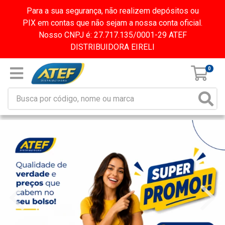
Para a sua segurança, não realizem depósitos ou
PIX em contas que não sejam a nossa conta oficial.
Nosso CNPJ é: 27.717.135/0001-29 ATEF
DISTRIBUIDORA EIRELI
0