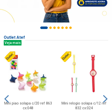
Outlet Atef
Veja mais
Mini piao solapa c/20 ref 863
Mini relogio solapa c/12 ref
cx:048
832 cx:024