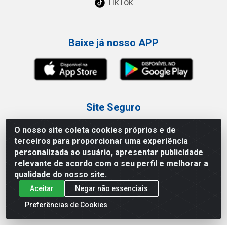
TikTok
Baixe já nosso APP
Site Seguro
O nosso site coleta cookies próprios e de
terceiros para proporcionar uma experiência
personalizada ao usuário, apresentar publicidade
relevante de acordo com o seu perfil e melhorar a
Loja / Showroom
qualidade do nosso site.
Aceitar
Negar não essenciais
Tel.: (11) 3227-0546
Av Vautier, 587/597 - Pari - São Paulo/SP
Preferências de Cookies