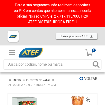
Para a sua segurança, não realizem depósitos
ou PIX em contas que não sejam a nossa conta
oficial. Nosso CNPJ é: 27.717.135/0001-29
ATEF DISTRIBUIDORA EIRELI
Baixe já nosso APP
0
VOLTAR
INÍCIO
ENFEITES DE NATAL
ENF QUEBRA NOZES PRINCESA 17X5CM