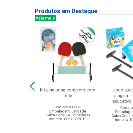
Produtos em Destaque
Veja mais
led bco frio 8m
Kit ping pong completo com
Jogo queb
 ft 8f
rede
pinguim -
educativo p
: 842944
Código: 837376
Código
m: Unidade
Embalagem: Unidade
Embalage
50 Unidade(s)
Caixa Com: 24 Unidade(s)
Caixa Com: 
Inmetro: 006717/2019
Inmetro: 