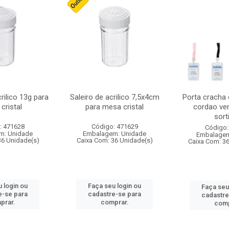
crilico 13g para
Saleiro de acrilico 7,5x4cm
Porta cracha
cristal
para mesa cristal
cordao ver
sort
: 471628
Código: 471629
Código:
m: Unidade
Embalagem: Unidade
Embalagem
36 Unidade(s)
Caixa Com: 36 Unidade(s)
Caixa Com: 3
 login ou
Faça seu login ou
Faça seu
e-se para
cadastre-se para
cadastre
prar.
comprar.
comp