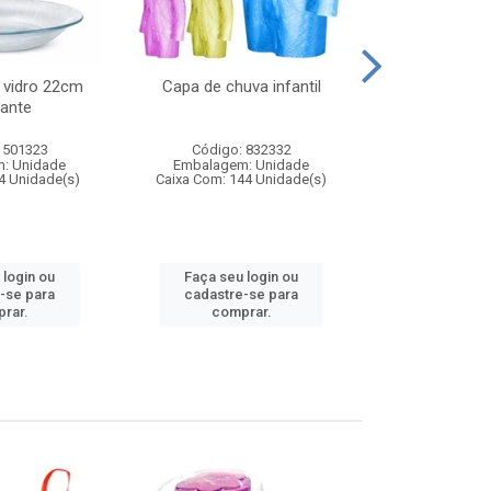
 vidro 22cm
Capa de chuva infantil
Jg prato fun
ante
diam
 501323
Código: 832332
Código:
: Unidade
Embalagem: Unidade
Embalagem
4 Unidade(s)
Caixa Com: 144 Unidade(s)
Caixa Com: 6
 login ou
Faça seu login ou
Faça seu 
-se para
cadastre-se para
cadastre
rar.
comprar.
comp