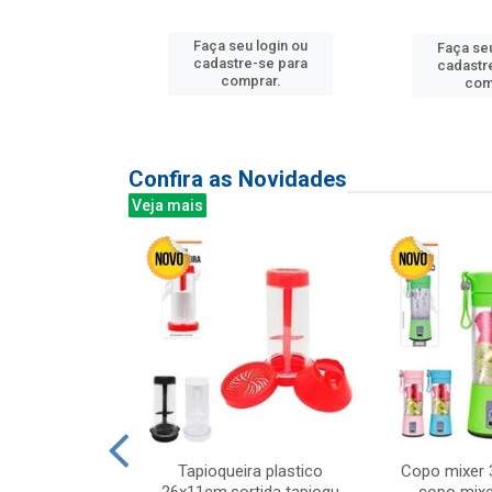
u login ou
Faça seu login ou
Faça seu
e-se para
cadastre-se para
cadastr
prar.
comprar.
com
Confira as Novidades
Veja mais
mesa cer 18cm
Tapioqueira plastico
Copo mixer 