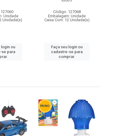
loom
 127060
Código: 127068
Código:
: Unidade
Embalagem: Unidade
Embalagem
2 Unidade(s)
Caixa Com: 12 Unidade(s)
Caixa Com: 1
 login ou
Faça seu login ou
Faça seu 
-se para
cadastre-se para
cadastre
rar.
comprar.
comp