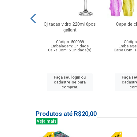
o raso 25,5cm
Cj tacas vidro 220ml 6pcs
Capa de c
e petala
gallant
: 503787
Código: 500088
Código
m: Unidade
Embalagem: Unidade
Embalage
24 Unidade(s)
Caixa Com: 6 Unidade(s)
Caixa Com: 1
u login ou
Faça seu login ou
Faça seu
e-se para
cadastre-se para
cadastr
prar.
comprar.
com
Produtos até R$20,00
Veja mais