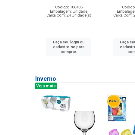
: 275814
Código: 106486
Código
m: Unidade
Embalagem: Unidade
Embalage
240 Unidade(s)
Caixa Com: 24 Unidade(s)
Caixa Com: 
u login ou
Faça seu login ou
Faça seu
e-se para
cadastre-se para
cadastr
prar.
comprar.
com
Inverno
Veja mais