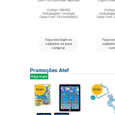
irios
26x11cm,sortida tapioqu
copo mixe
: 135177
Código: 006452
Código
m: Unidade
Embalagem: Unidade
Embalage
12 Unidade(s)
Caixa Com: 24 Unidade(s)
Caixa Com: 
u login ou
Faça seu login ou
Faça seu
e-se para
cadastre-se para
cadastr
prar.
comprar.
com
Promoções Atef
Veja mais