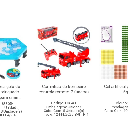
ra-gelo do
Caminhao de bombeiro
Gel artificia
 brinquedo
controle remoto 7 funcoes
6g
ara crian...
Código: 836460
Código:
: 833054
Embalagem: Unidade
Embalagem
m: Unidade
Caixa Com: 6 Unidade(s)
Caixa Com: 10
48 Unidade(s)
Inmetro: 12444/2025-BRI-TR-1
010004/2023