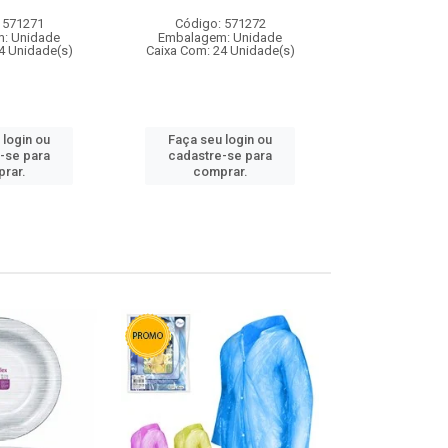
 571271
Código: 571272
Código:
: Unidade
Embalagem: Unidade
Embalagem
4 Unidade(s)
Caixa Com: 24 Unidade(s)
Caixa Com: 4
 login ou
Faça seu login ou
Faça seu 
-se para
cadastre-se para
cadastre
rar.
comprar.
comp