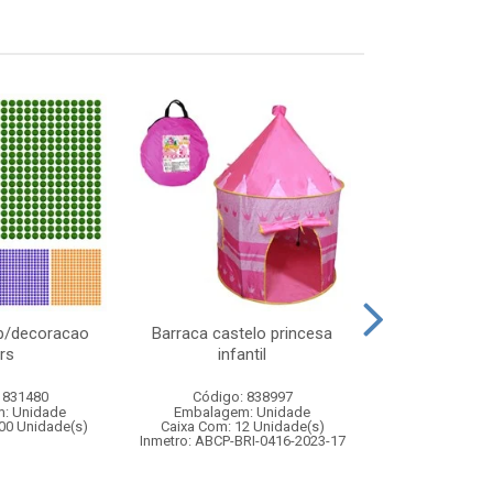
l p/decoracao
Barraca castelo princesa
Taca vidro gr
rs
infantil
340ml 
 831480
Código: 838997
Código:
: Unidade
Embalagem: Unidade
Embalagem
00 Unidade(s)
Caixa Com: 12 Unidade(s)
Caixa Com: 8
Inmetro: ABCP-BRI-0416-2023-17