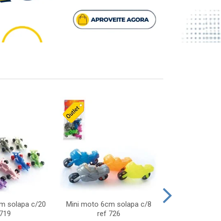
cm solapa c/20
Mini moto 6cm solapa c/8
Giro helice so
 719
ref 726
75