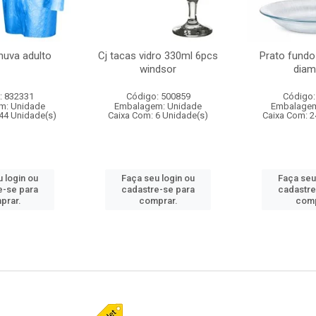
huva adulto
Cj tacas vidro 330ml 6pcs
Prato fundo
windsor
diam
: 832331
Código: 500859
Código:
m: Unidade
Embalagem: Unidade
Embalagem
44 Unidade(s)
Caixa Com: 6 Unidade(s)
Caixa Com: 2
 login ou
Faça seu login ou
Faça seu
e-se para
cadastre-se para
cadastre
prar.
comprar.
comp