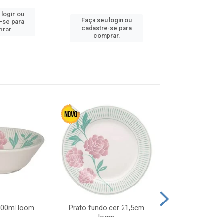
 login ou
Faça seu 
Faça seu login ou
-se para
cadastre
cadastre-se para
rar.
comp
comprar.
 500ml loom
Prato fundo cer 21,5cm
Prato raso c