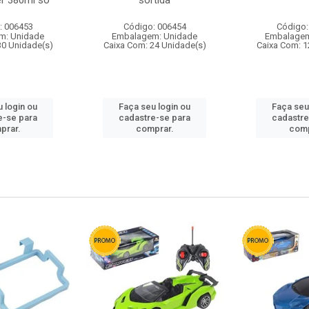
r 380ml so
sortida
: 006453
Código: 006454
Código:
m: Unidade
Embalagem: Unidade
Embalagem
30 Unidade(s)
Caixa Com: 24 Unidade(s)
Caixa Com: 1
 login ou
Faça seu login ou
Faça seu
e-se para
cadastre-se para
cadastre
prar.
comprar.
comp