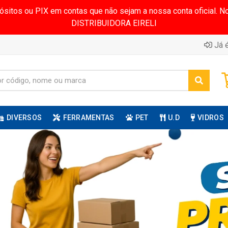
pósitos ou PIX em contas que não sejam a nossa conta oficial.
DISTRIBUIDORA EIRELI
Já é
DIVERSOS
FERRAMENTAS
PET
U.D
VIDROS