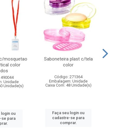
 c/mosquetao
Saboneteira plast c/tela
Prato plas
tical color
color
colo
idos
Código: 271364
Código:
 490044
Embalagem: Unidade
Embalagem
: Unidade
Caixa Com: 48 Unidade(s)
Caixa Com: 4
60 Unidade(s)
Faça seu login ou
Faça seu 
 login ou
cadastre-se para
cadastre
-se para
comprar.
comp
rar.