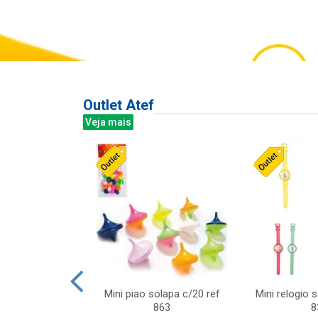
Outlet Atef
Veja mais
last c/div
Mini piao solapa c/20 ref
Mini relogio 
m ursinhos sor
863
8