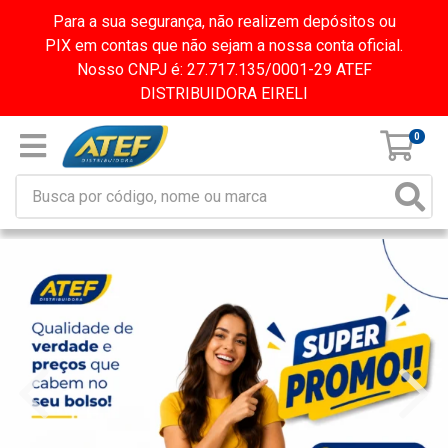
Para a sua segurança, não realizem depósitos ou
PIX em contas que não sejam a nossa conta oficial.
Nosso CNPJ é: 27.717.135/0001-29 ATEF
DISTRIBUIDORA EIRELI
0