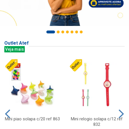
Outlet Atef
Veja mais
Mini piao solapa c/20 ref 863
Mini relogio solapa c/12 ref
832