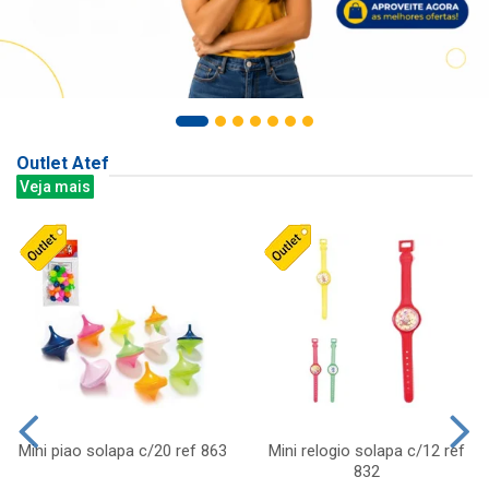
Outlet Atef
Veja mais
Mini piao solapa c/20 ref 863
Mini relogio solapa c/12 ref
832