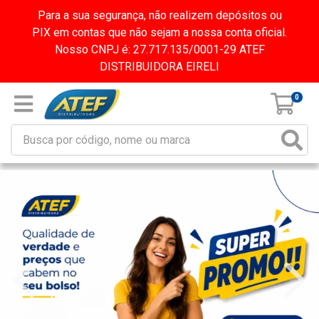
Para a sua segurança, não realizem depósitos ou
PIX em contas que não sejam a nossa conta oficial.
Nosso CNPJ é: 27.717.135/0001-29 ATEF
DISTRIBUIDORA EIRELI
0