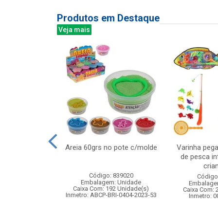
Produtos em Destaque
Veja mais
cal com rena
Areia 60grs no pote c/molde
Varinha pega
4x20cm
de pesca in
crian
: 830862
Código: 839020
Código
m: Unidade
Embalagem: Unidade
Embalage
24 Unidade(s)
Caixa Com: 192 Unidade(s)
Caixa Com: 
Inmetro: ABCP-BRI-0404-2023-53
Inmetro: 