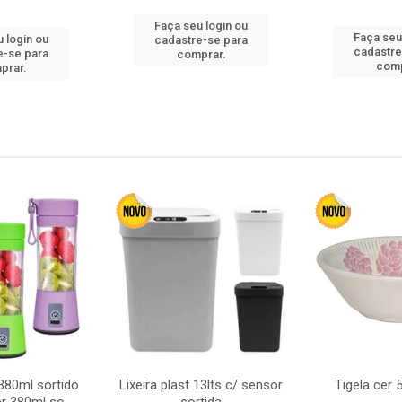
Faça seu login ou
Faça seu
 login ou
cadastre-se para
cadastre
e-se para
comprar.
comp
prar.
380ml sortido
Lixeira plast 13lts c/ sensor
Tigela cer