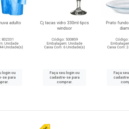
huva adulto
Cj tacas vidro 330ml 6pcs
Prato fundo
windsor
diam
: 832331
Código: 500859
Código:
m: Unidade
Embalagem: Unidade
Embalagem
44 Unidade(s)
Caixa Com: 6 Unidade(s)
Caixa Com: 2
 login ou
Faça seu login ou
Faça seu
e-se para
cadastre-se para
cadastre
prar.
comprar.
comp