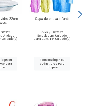
 vidro 22cm
Capa de chuva infantil
Jg prato fun
ante
diam
 501323
Código: 832332
Código:
: Unidade
Embalagem: Unidade
Embalagem
4 Unidade(s)
Caixa Com: 144 Unidade(s)
Caixa Com: 6
 login ou
Faça seu login ou
Faça seu 
-se para
cadastre-se para
cadastre
rar.
comprar.
comp