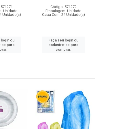
 571271
Código: 571272
Código:
: Unidade
Embalagem: Unidade
Embalagem
4 Unidade(s)
Caixa Com: 24 Unidade(s)
Caixa Com: 4
 login ou
Faça seu login ou
Faça seu 
-se para
cadastre-se para
cadastre
rar.
comprar.
comp