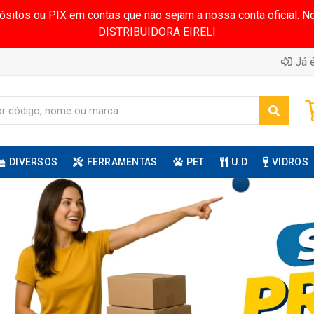
pósitos ou PIX em contas que não sejam a nossa conta oficial.
DISTRIBUIDORA EIRELI
Já é
DIVERSOS
FERRAMENTAS
PET
U.D
VIDROS