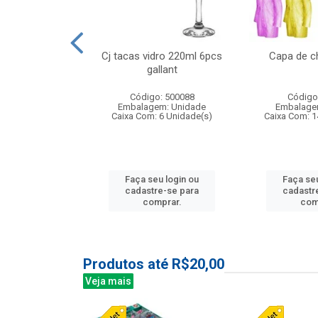
 vidro 23,5cm
Cj tacas vidro 220ml 6pcs
Capa de c
e petala
gallant
: 503788
Código: 500088
Código
m: Unidade
Embalagem: Unidade
Embalage
24 Unidade(s)
Caixa Com: 6 Unidade(s)
Caixa Com: 1
u login ou
Faça seu login ou
Faça seu
e-se para
cadastre-se para
cadastr
prar.
comprar.
com
Produtos até R$20,00
Veja mais