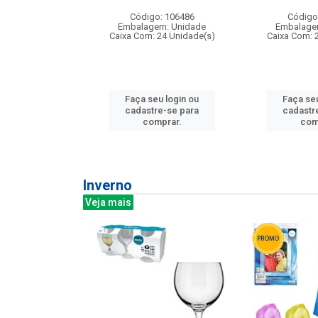
: 275814
Código: 106486
Código
m: Unidade
Embalagem: Unidade
Embalage
240 Unidade(s)
Caixa Com: 24 Unidade(s)
Caixa Com: 
u login ou
Faça seu login ou
Faça seu
e-se para
cadastre-se para
cadastr
prar.
comprar.
com
Inverno
Veja mais