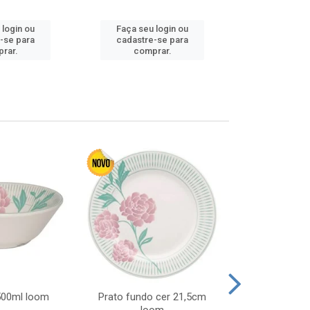
 login ou
Faça seu login ou
Faça seu 
-se para
cadastre-se para
cadastre
rar.
comprar.
comp
 500ml loom
Prato fundo cer 21,5cm
Prato raso c