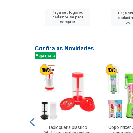
u login ou
Faça seu login ou
Faça seu
e-se para
cadastre-se para
cadastr
prar.
comprar.
com
Confira as Novidades
Veja mais
mesa cer 18cm
Tapioqueira plastico
Copo mixer 