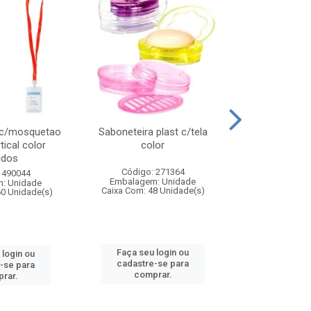
 c/mosquetao
Saboneteira plast c/tela
Prato plas
tical color
color
colo
idos
Código: 271364
Código:
 490044
Embalagem: Unidade
Embalagem
: Unidade
Caixa Com: 48 Unidade(s)
Caixa Com: 4
60 Unidade(s)
Faça seu login ou
Faça seu 
 login ou
cadastre-se para
cadastre
-se para
comprar.
comp
rar.