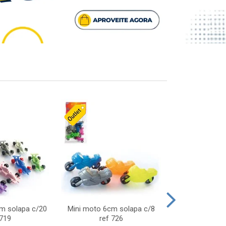
cm solapa c/20
Mini moto 6cm solapa c/8
Giro helice so
 719
ref 726
75