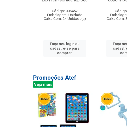
irios
26x11cm,sortida tapioqu
copo mixe
: 135177
Código: 006452
Código
m: Unidade
Embalagem: Unidade
Embalage
12 Unidade(s)
Caixa Com: 24 Unidade(s)
Caixa Com: 
u login ou
Faça seu login ou
Faça seu
e-se para
cadastre-se para
cadastr
prar.
comprar.
com
Promoções Atef
Veja mais