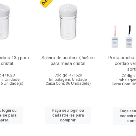
crilico 13g para
Saleiro de acrilico 7,5x4cm
Porta cracha
cristal
para mesa cristal
cordao ver
sort
: 471628
Código: 471629
Código:
m: Unidade
Embalagem: Unidade
Embalagem
36 Unidade(s)
Caixa Com: 36 Unidade(s)
Caixa Com: 3
 login ou
Faça seu login ou
Faça seu
e-se para
cadastre-se para
cadastre
prar.
comprar.
comp