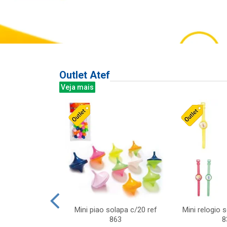
Outlet Atef
Veja mais
last c/div
Mini piao solapa c/20 ref
Mini relogio 
m ursinhos sor
863
8