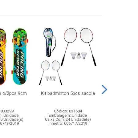
o c/2pcs 9cm
Kit badminton 5pcs sacola
Skate de ded
infan
 833299
Código: 831684
Código:
: Unidade
Embalagem: Unidade
Embalagem
60 Unidade(s)
Caixa Com: 24 Unidade(s)
Caixa Com: 24
06743/2019
Inmetro: 006717/2019
Inmetro: 0