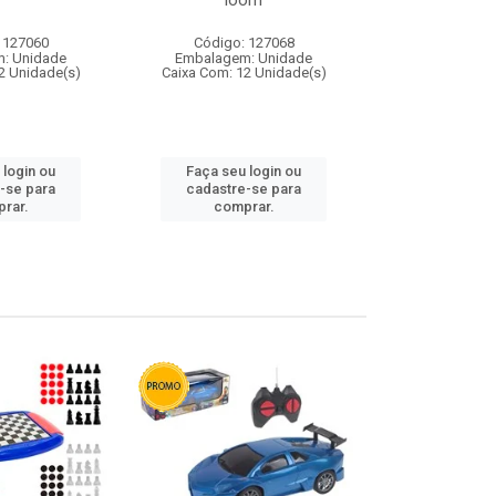
loom
 127060
Código: 127068
Código:
: Unidade
Embalagem: Unidade
Embalagem
2 Unidade(s)
Caixa Com: 12 Unidade(s)
Caixa Com: 1
 login ou
Faça seu login ou
Faça seu 
-se para
cadastre-se para
cadastre
rar.
comprar.
comp