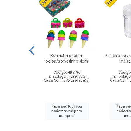
stico n.4 12cm
Borracha escolar
Paliteiro de a
bolsa/sorvetinho 4cm
mesa 
: 940550
Código: 495186
Código
m: Unidade
Embalagem: Unidade
Embalage
24 Unidade(s)
Caixa Com: 576 Unidade(s)
Caixa Com: 
u login ou
Faça seu login ou
Faça seu
e-se para
cadastre-se para
cadastr
prar.
comprar.
com