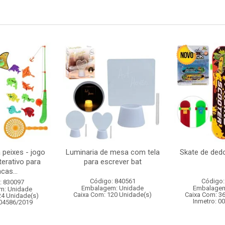
 peixes - jogo
Luminaria de mesa com tela
Skate de ded
terativo para
para escrever bat
cas...
Código: 840561
Código:
: 830097
Embalagem: Unidade
Embalagem
m: Unidade
Caixa Com: 120 Unidade(s)
Caixa Com: 3
24 Unidade(s)
Inmetro: 0
004586/2019