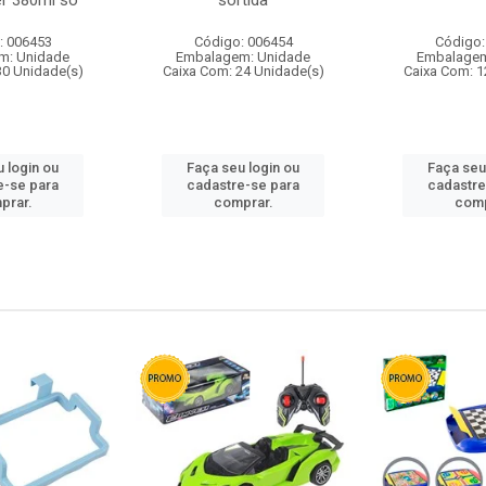
r 380ml so
sortida
: 006453
Código: 006454
Código:
m: Unidade
Embalagem: Unidade
Embalagem
30 Unidade(s)
Caixa Com: 24 Unidade(s)
Caixa Com: 1
 login ou
Faça seu login ou
Faça seu
e-se para
cadastre-se para
cadastre
prar.
comprar.
comp