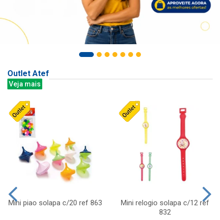
Outlet Atef
Veja mais
Mini piao solapa c/20 ref 863
Mini relogio solapa c/12 ref
832