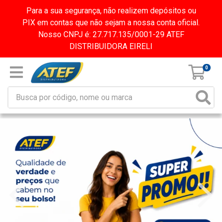
Para a sua segurança, não realizem depósitos ou
PIX em contas que não sejam a nossa conta oficial.
Nosso CNPJ é: 27.717.135/0001-29 ATEF
DISTRIBUIDORA EIRELI
0