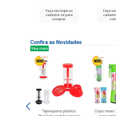
u login ou
Faça seu login ou
Faça seu
e-se para
cadastre-se para
cadastr
prar.
comprar.
com
Confira as Novidades
Veja mais
mesa cer 18cm
Tapioqueira plastico
Copo mixer 