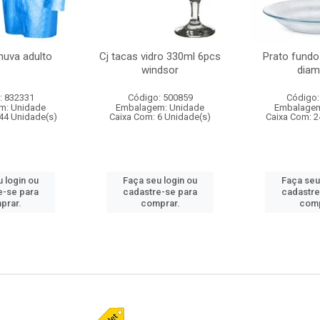
huva adulto
Cj tacas vidro 330ml 6pcs
Prato fundo
windsor
diam
: 832331
Código: 500859
Código:
m: Unidade
Embalagem: Unidade
Embalagem
44 Unidade(s)
Caixa Com: 6 Unidade(s)
Caixa Com: 2
 login ou
Faça seu login ou
Faça seu
e-se para
cadastre-se para
cadastre
prar.
comprar.
comp