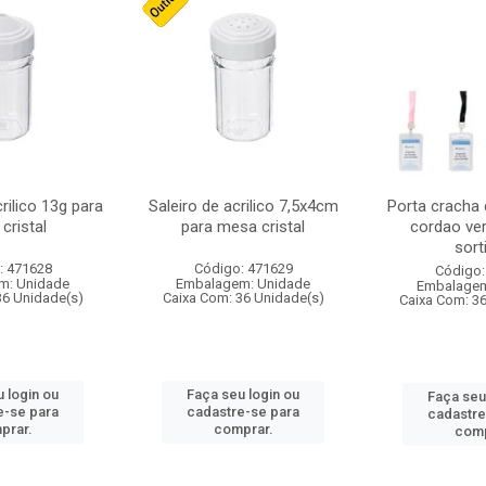
crilico 13g para
Saleiro de acrilico 7,5x4cm
Porta cracha
cristal
para mesa cristal
cordao ver
sort
: 471628
Código: 471629
Código:
m: Unidade
Embalagem: Unidade
Embalagem
36 Unidade(s)
Caixa Com: 36 Unidade(s)
Caixa Com: 3
 login ou
Faça seu login ou
Faça seu
e-se para
cadastre-se para
cadastre
prar.
comprar.
comp