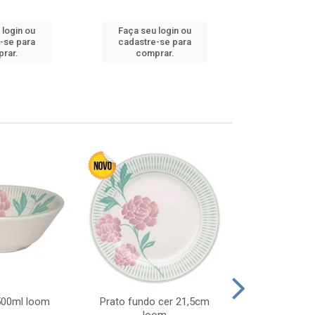
Faça seu 
 login ou
Faça seu login ou
cadastre
-se para
cadastre-se para
comp
rar.
comprar.
 500ml loom
Prato fundo cer 21,5cm
Prato raso c