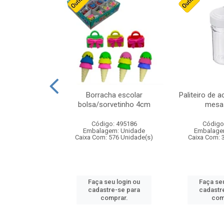
stico n.4 12cm
Borracha escolar
Paliteiro de a
bolsa/sorvetinho 4cm
mesa 
: 940550
Código: 495186
Código
m: Unidade
Embalagem: Unidade
Embalage
24 Unidade(s)
Caixa Com: 576 Unidade(s)
Caixa Com: 
u login ou
Faça seu login ou
Faça seu
e-se para
cadastre-se para
cadastr
prar.
comprar.
com