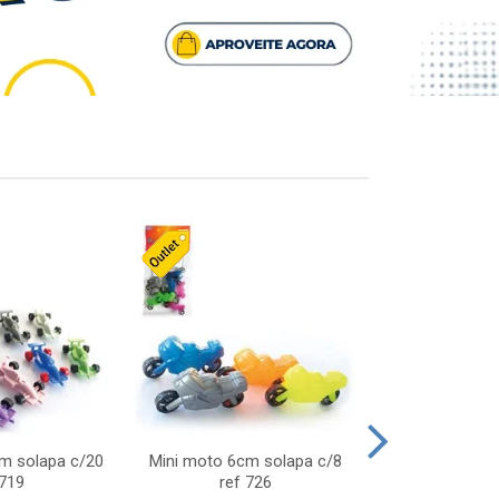
cm solapa c/20
Mini moto 6cm solapa c/8
Giro helice so
 719
ref 726
75