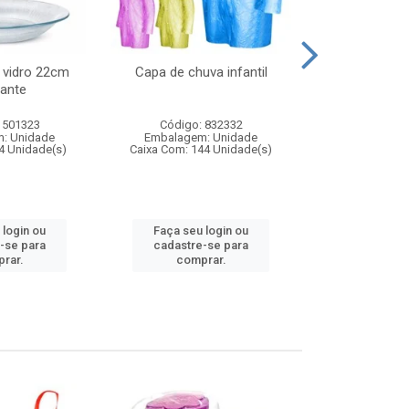
 vidro 22cm
Capa de chuva infantil
Jg prato fun
ante
diam
 501323
Código: 832332
Código:
: Unidade
Embalagem: Unidade
Embalagem
4 Unidade(s)
Caixa Com: 144 Unidade(s)
Caixa Com: 6
 login ou
Faça seu login ou
Faça seu 
-se para
cadastre-se para
cadastre
rar.
comprar.
comp