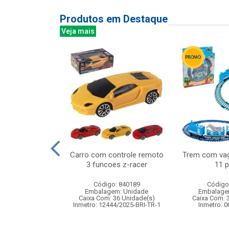
Produtos em Destaque
Veja mais
aranha desce
Carro com controle remoto
Trem com vag
m silicone
3 funcoes z-racer
11 
: 842207
Código: 840189
Código
m: Unidade
Embalagem: Unidade
Embalage
120 Unidade(s)
Caixa Com: 36 Unidade(s)
Caixa Com: 
005527/2020
Inmetro: 12444/2025-BRI-TR-1
Inmetro: 