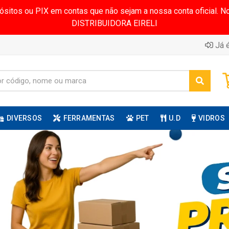
pósitos ou PIX em contas que não sejam a nossa conta oficial.
DISTRIBUIDORA EIRELI
Já é
DIVERSOS
FERRAMENTAS
PET
U.D
VIDROS