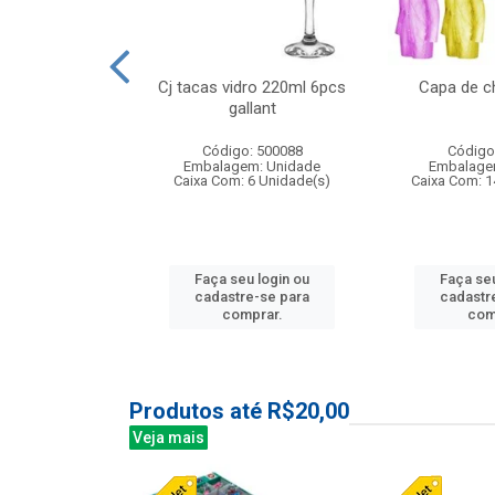
o raso 25,5cm
Cj tacas vidro 220ml 6pcs
Capa de c
e petala
gallant
: 503787
Código: 500088
Código
m: Unidade
Embalagem: Unidade
Embalage
24 Unidade(s)
Caixa Com: 6 Unidade(s)
Caixa Com: 1
u login ou
Faça seu login ou
Faça seu
e-se para
cadastre-se para
cadastr
prar.
comprar.
com
Produtos até R$20,00
Veja mais