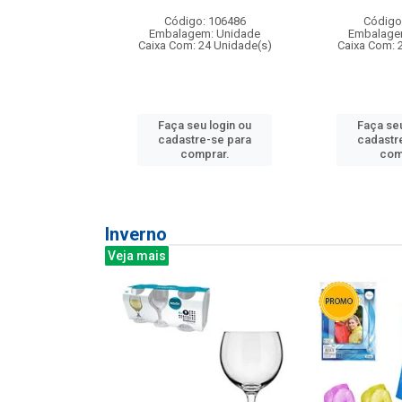
: 275814
Código: 106486
Código
m: Unidade
Embalagem: Unidade
Embalage
240 Unidade(s)
Caixa Com: 24 Unidade(s)
Caixa Com: 
u login ou
Faça seu login ou
Faça seu
e-se para
cadastre-se para
cadastr
prar.
comprar.
com
Inverno
Veja mais