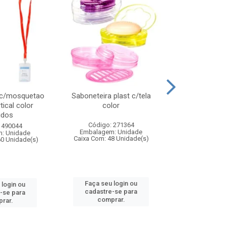
 c/mosquetao
Saboneteira plast c/tela
Prato plas
tical color
color
colo
idos
Código: 271364
Código:
 490044
Embalagem: Unidade
Embalagem
: Unidade
Caixa Com: 48 Unidade(s)
Caixa Com: 4
60 Unidade(s)
Faça seu login ou
Faça seu 
 login ou
cadastre-se para
cadastre
-se para
comprar.
comp
rar.