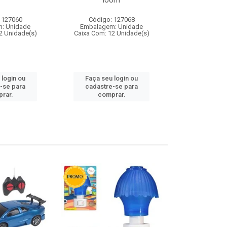
loom
 127060
Código: 127068
Código:
: Unidade
Embalagem: Unidade
Embalagem
2 Unidade(s)
Caixa Com: 12 Unidade(s)
Caixa Com: 1
 login ou
Faça seu login ou
Faça seu 
-se para
cadastre-se para
cadastre
rar.
comprar.
comp