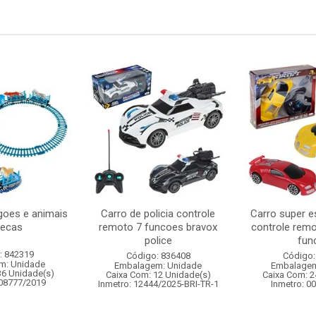
oes e animais
Carro de policia controle
Carro super e
pecas
remoto 7 funcoes bravox
controle remo
police
func
: 842319
Código: 836408
Código:
m: Unidade
Embalagem: Unidade
Embalagem
36 Unidade(s)
Caixa Com: 12 Unidade(s)
Caixa Com: 2
008777/2019
Inmetro: 12444/2025-BRI-TR-1
Inmetro: 0