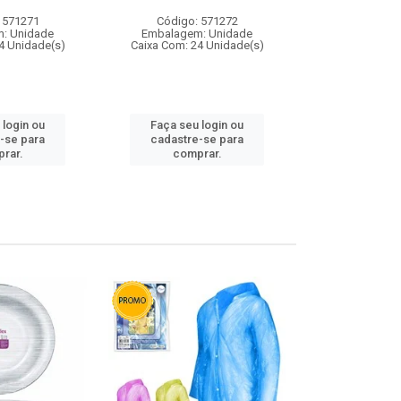
 571271
Código: 571272
Código:
: Unidade
Embalagem: Unidade
Embalagem
4 Unidade(s)
Caixa Com: 24 Unidade(s)
Caixa Com: 4
 login ou
Faça seu login ou
Faça seu 
-se para
cadastre-se para
cadastre
rar.
comprar.
comp