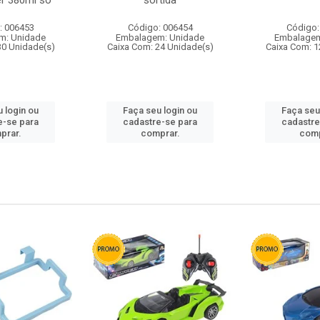
r 380ml so
sortida
: 006453
Código: 006454
Código:
m: Unidade
Embalagem: Unidade
Embalagem
30 Unidade(s)
Caixa Com: 24 Unidade(s)
Caixa Com: 1
 login ou
Faça seu login ou
Faça seu
e-se para
cadastre-se para
cadastre
prar.
comprar.
comp