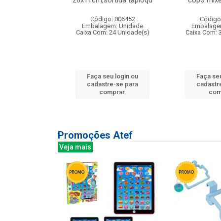
irios
26x11cm,sortida tapioqu
copo mixe
: 135177
Código: 006452
Código
m: Unidade
Embalagem: Unidade
Embalage
12 Unidade(s)
Caixa Com: 24 Unidade(s)
Caixa Com: 
u login ou
Faça seu login ou
Faça seu
e-se para
cadastre-se para
cadastr
prar.
comprar.
com
Promoções Atef
Veja mais