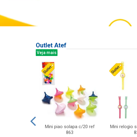
Outlet Atef
Veja mais
last c/div
Mini piao solapa c/20 ref
Mini relogio 
m ursinhos sor
863
8