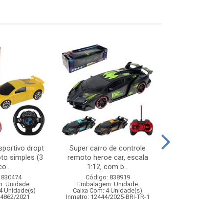
sportivo dropt
Super carro de controle
Balanca dig
to simples (3
remoto heroe car, escala
plas
o...
1:12, com b...
Código:
 830474
Código: 838919
Embalagem
: Unidade
Embalagem: Unidade
Caixa Com: 2
4 Unidade(s)
Caixa Com: 4 Unidade(s)
04862/2021
Inmetro: 12444/2025-BRI-TR-1