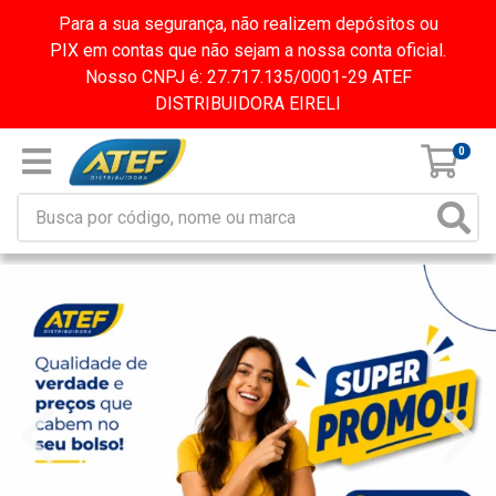
Para a sua segurança, não realizem depósitos ou
PIX em contas que não sejam a nossa conta oficial.
Nosso CNPJ é: 27.717.135/0001-29 ATEF
DISTRIBUIDORA EIRELI
0