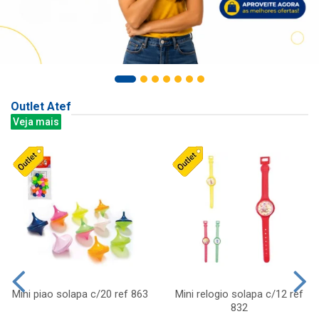
Outlet Atef
Veja mais
Mini piao solapa c/20 ref 863
Mini relogio solapa c/12 ref
832