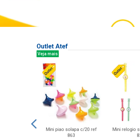
Outlet Atef
Veja mais
last c/div
Mini piao solapa c/20 ref
Mini relogio 
m ursinhos sor
863
8