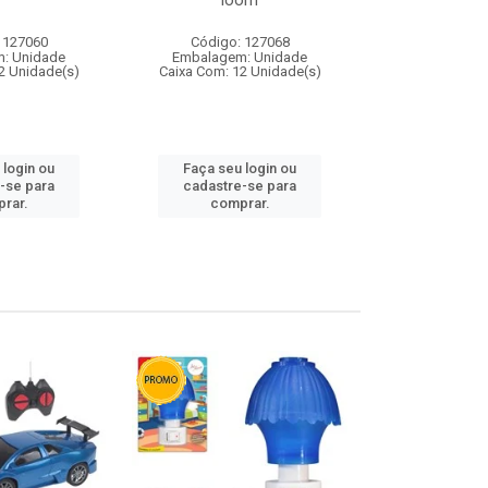
loom
 127060
Código: 127068
Código:
: Unidade
Embalagem: Unidade
Embalagem
2 Unidade(s)
Caixa Com: 12 Unidade(s)
Caixa Com: 1
 login ou
Faça seu login ou
Faça seu 
-se para
cadastre-se para
cadastre
rar.
comprar.
comp