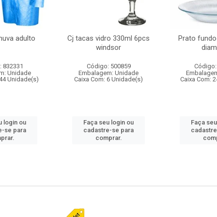
huva adulto
Cj tacas vidro 330ml 6pcs
Prato fundo
windsor
diam
: 832331
Código: 500859
Código:
m: Unidade
Embalagem: Unidade
Embalagem
44 Unidade(s)
Caixa Com: 6 Unidade(s)
Caixa Com: 2
 login ou
Faça seu login ou
Faça seu
e-se para
cadastre-se para
cadastre
prar.
comprar.
comp