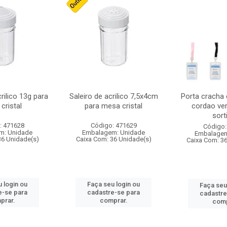
crilico 13g para
Saleiro de acrilico 7,5x4cm
Porta cracha
cristal
para mesa cristal
cordao ver
sort
: 471628
Código: 471629
Código:
m: Unidade
Embalagem: Unidade
Embalagem
36 Unidade(s)
Caixa Com: 36 Unidade(s)
Caixa Com: 3
 login ou
Faça seu login ou
Faça seu
e-se para
cadastre-se para
cadastre
prar.
comprar.
comp