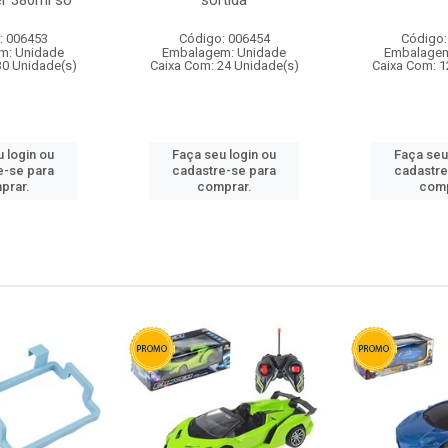
r 380ml so
sortida
: 006453
Código: 006454
Código:
m: Unidade
Embalagem: Unidade
Embalagem
30 Unidade(s)
Caixa Com: 24 Unidade(s)
Caixa Com: 1
 login ou
Faça seu login ou
Faça seu
e-se para
cadastre-se para
cadastre
prar.
comprar.
comp