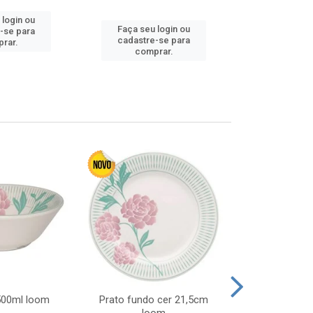
 login ou
Faça seu login ou
Faça seu 
-se para
cadastre-se para
cadastre
rar.
comprar.
comp
 500ml loom
Prato fundo cer 21,5cm
Prato raso c