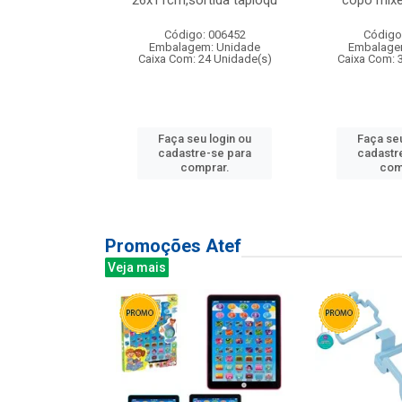
irios
26x11cm,sortida tapioqu
copo mixe
: 135177
Código: 006452
Código
m: Unidade
Embalagem: Unidade
Embalage
12 Unidade(s)
Caixa Com: 24 Unidade(s)
Caixa Com: 
u login ou
Faça seu login ou
Faça seu
e-se para
cadastre-se para
cadastr
prar.
comprar.
com
Promoções Atef
Veja mais