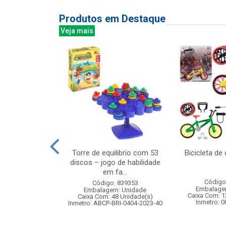
Produtos em Destaque
Veja mais
rodas com luz
Torre de equilibrio com 53
Bicicleta d
l girl
discos – jogo de habilidade
em fa...
: 834897
Código
Código: 839353
m: Unidade
Embalage
Embalagem: Unidade
 6 Unidade(s)
Caixa Com: 1
Caixa Com: 48 Unidade(s)
007551/2019
Inmetro: 
Inmetro: ABCP-BRI-0404-2023-40