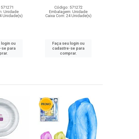
 571271
Código: 571272
Código:
: Unidade
Embalagem: Unidade
Embalagem
4 Unidade(s)
Caixa Com: 24 Unidade(s)
Caixa Com: 4
 login ou
Faça seu login ou
Faça seu 
-se para
cadastre-se para
cadastre
rar.
comprar.
comp