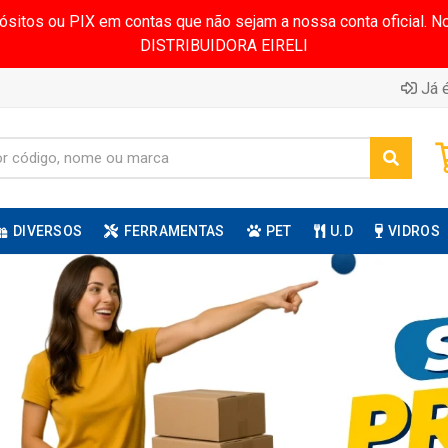
pósitos ou PIX em contas que não sejam a nossa conta oficial.
DISTRIBUIDORA EIRELI
Já é
DIVERSOS
FERRAMENTAS
PET
U.D
VIDROS