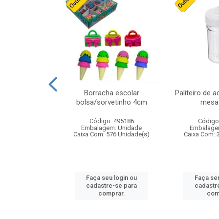
stico n.4 12cm
Borracha escolar
Paliteiro de a
bolsa/sorvetinho 4cm
mesa 
: 940550
Código: 495186
Código
m: Unidade
Embalagem: Unidade
Embalage
24 Unidade(s)
Caixa Com: 576 Unidade(s)
Caixa Com: 
u login ou
Faça seu login ou
Faça seu
e-se para
cadastre-se para
cadastr
prar.
comprar.
com