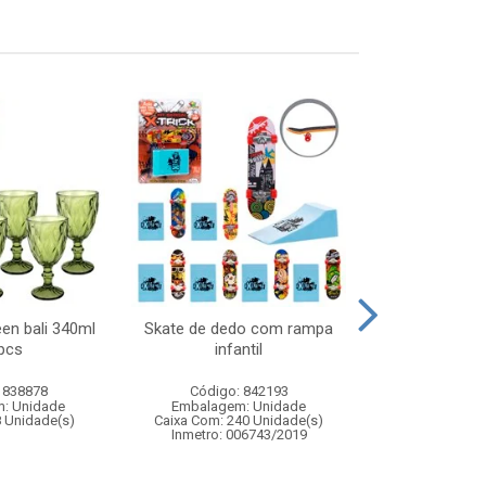
een bali 340ml
Skate de dedo com rampa
Boneca joyce 
pcs
infantil
- boneca in
vestido 
 838878
Código: 842193
Código:
: Unidade
Embalagem: Unidade
Embalagem
8 Unidade(s)
Caixa Com: 240 Unidade(s)
Caixa Com: 6
Inmetro: 006743/2019
Inmetro: 1243