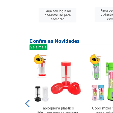
u login ou
Faça seu
Faça seu login ou
e-se para
cadastr
cadastre-se para
prar.
com
comprar.
Confira as Novidades
Veja mais
mesa cer 18cm
Tapioqueira plastico
Copo mixer 