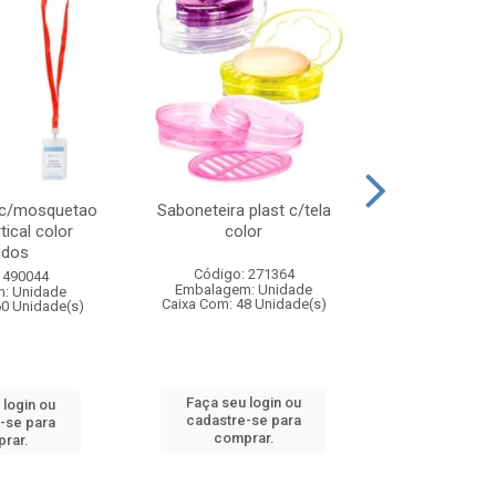
 c/mosquetao
Saboneteira plast c/tela
Prato plas
tical color
color
colo
idos
Código: 271364
Código:
 490044
Embalagem: Unidade
Embalagem
: Unidade
Caixa Com: 48 Unidade(s)
Caixa Com: 4
60 Unidade(s)
Faça seu login ou
Faça seu 
 login ou
cadastre-se para
cadastre
-se para
comprar.
comp
rar.