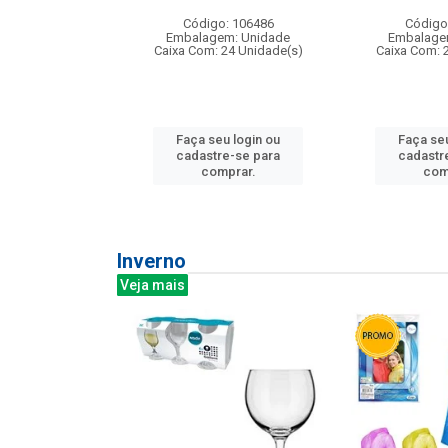
: 275814
Código: 106486
Código
m: Unidade
Embalagem: Unidade
Embalage
240 Unidade(s)
Caixa Com: 24 Unidade(s)
Caixa Com: 
u login ou
Faça seu login ou
Faça seu
e-se para
cadastre-se para
cadastr
prar.
comprar.
com
Inverno
Veja mais