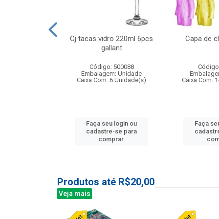
o raso 25,5cm
Cj tacas vidro 220ml 6pcs
Capa de c
e petala
gallant
: 503787
Código: 500088
Código
m: Unidade
Embalagem: Unidade
Embalage
24 Unidade(s)
Caixa Com: 6 Unidade(s)
Caixa Com: 1
u login ou
Faça seu login ou
Faça seu
e-se para
cadastre-se para
cadastr
prar.
comprar.
com
Produtos até R$20,00
Veja mais