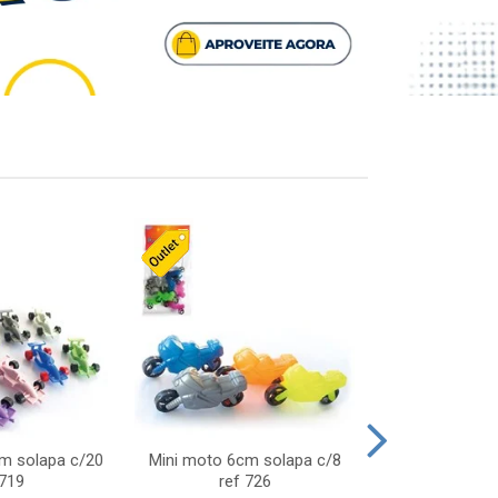
cm solapa c/20
Mini moto 6cm solapa c/8
Giro helice so
 719
ref 726
75