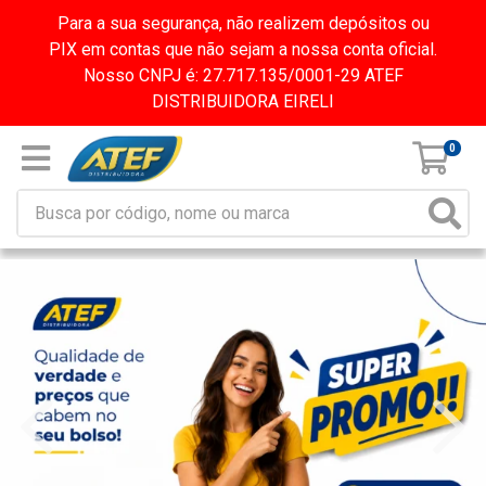
Para a sua segurança, não realizem depósitos ou
PIX em contas que não sejam a nossa conta oficial.
Nosso CNPJ é: 27.717.135/0001-29 ATEF
DISTRIBUIDORA EIRELI
0