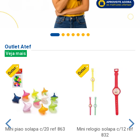
Outlet Atef
Veja mais
Mini piao solapa c/20 ref 863
Mini relogio solapa c/12 ref
832