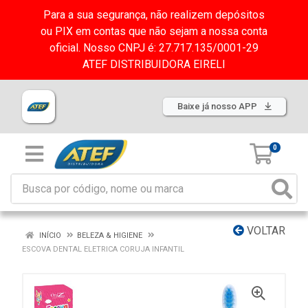
Para a sua segurança, não realizem depósitos
ou PIX em contas que não sejam a nossa conta
oficial. Nosso CNPJ é: 27.717.135/0001-29
ATEF DISTRIBUIDORA EIRELI
Baixe já nosso APP
0
VOLTAR
INÍCIO
BELEZA & HIGIENE
ESCOVA DENTAL ELETRICA CORUJA INFANTIL