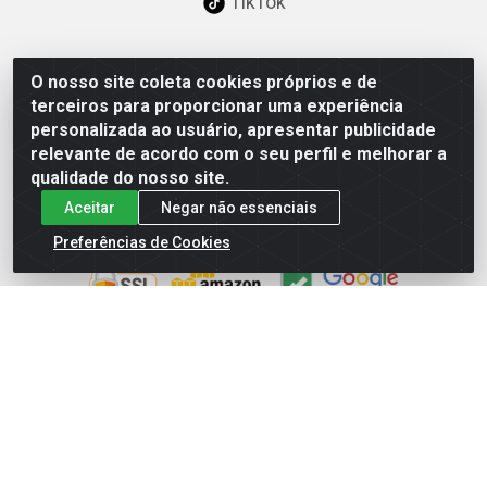
TikTok
O nosso site coleta cookies próprios e de
Baixe já nosso APP
terceiros para proporcionar uma experiência
personalizada ao usuário, apresentar publicidade
relevante de acordo com o seu perfil e melhorar a
qualidade do nosso site.
Aceitar
Negar não essenciais
Site Seguro
Preferências de Cookies
Loja / Showroom
Tel.: (11) 3227-0546
Av Vautier, 587/597 - Pari - São Paulo/SP