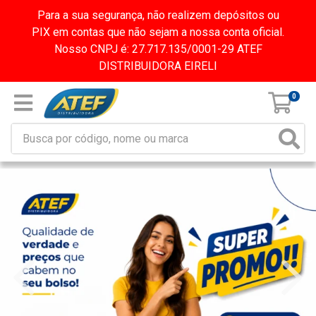
Para a sua segurança, não realizem depósitos ou
PIX em contas que não sejam a nossa conta oficial.
Nosso CNPJ é: 27.717.135/0001-29 ATEF
DISTRIBUIDORA EIRELI
0