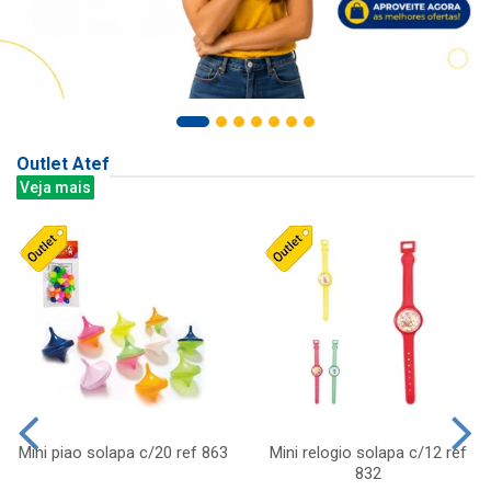
Outlet Atef
Veja mais
Mini piao solapa c/20 ref 863
Mini relogio solapa c/12 ref
832