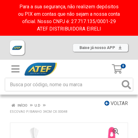
Para a sua segurança, não realizem depósitos
ou PIX em contas que não sejam a nossa conta
oficial. Nosso CNPJ é: 27.717.135/0001-29
ATEF DISTRIBUIDORA EIRELI
Baixe já nosso APP
0
VOLTAR
INÍCIO
U.D
ESCOVAO P/BANHO 34CM CX:00048