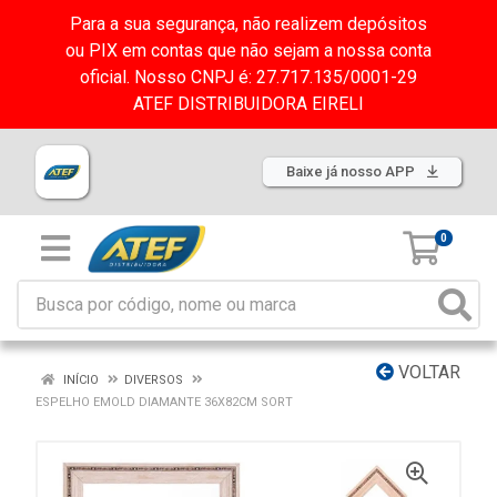
Para a sua segurança, não realizem depósitos
ou PIX em contas que não sejam a nossa conta
oficial. Nosso CNPJ é: 27.717.135/0001-29
ATEF DISTRIBUIDORA EIRELI
Baixe já nosso APP
0
VOLTAR
INÍCIO
DIVERSOS
ESPELHO EMOLD DIAMANTE 36X82CM SORT