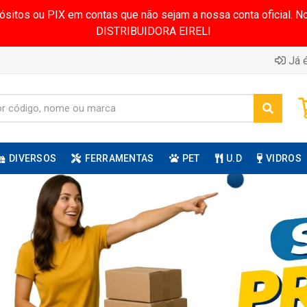
pósitos ou PIX em contas que não sejam a nossa conta oficial.
DISTRIBUIDORA EIRELI
Já é
DIVERSOS
FERRAMENTAS
PET
U.D
VIDROS