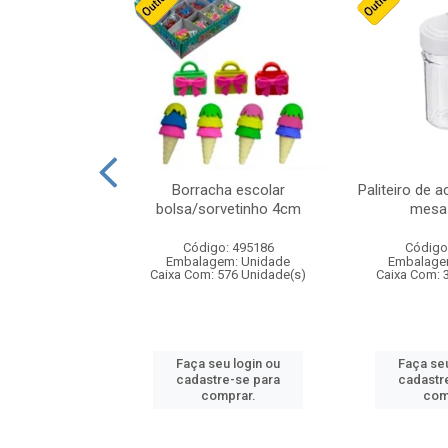
stico n.4 12cm
Borracha escolar
Paliteiro de a
bolsa/sorvetinho 4cm
mesa 
: 940550
Código: 495186
Código
m: Unidade
Embalagem: Unidade
Embalage
24 Unidade(s)
Caixa Com: 576 Unidade(s)
Caixa Com: 
u login ou
Faça seu login ou
Faça seu
e-se para
cadastre-se para
cadastr
prar.
comprar.
com