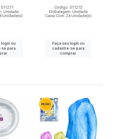
 571271
Código: 571272
Código:
: Unidade
Embalagem: Unidade
Embalagem
4 Unidade(s)
Caixa Com: 24 Unidade(s)
Caixa Com: 4
 login ou
Faça seu login ou
Faça seu 
-se para
cadastre-se para
cadastre
rar.
comprar.
comp