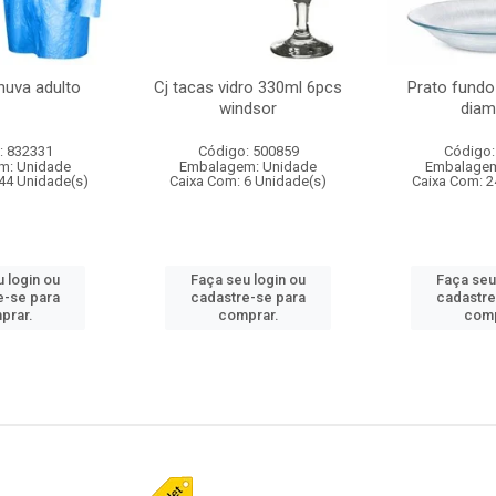
huva adulto
Cj tacas vidro 330ml 6pcs
Prato fundo
windsor
diam
: 832331
Código: 500859
Código:
m: Unidade
Embalagem: Unidade
Embalagem
44 Unidade(s)
Caixa Com: 6 Unidade(s)
Caixa Com: 2
 login ou
Faça seu login ou
Faça seu
e-se para
cadastre-se para
cadastre
prar.
comprar.
comp