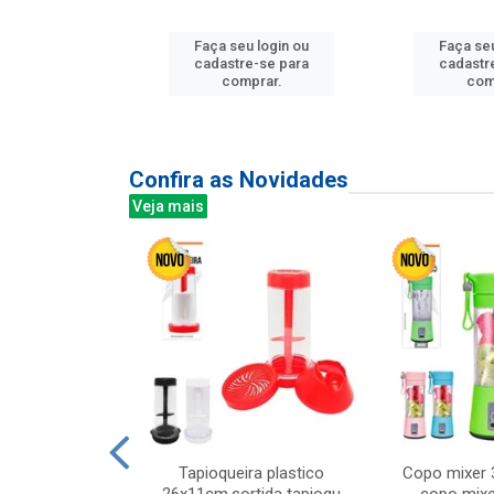
Faça seu login ou
Faça seu
u login ou
cadastre-se para
cadastr
e-se para
comprar.
com
prar.
Confira as Novidades
Veja mais
mesa cer 18cm
Tapioqueira plastico
Copo mixer 