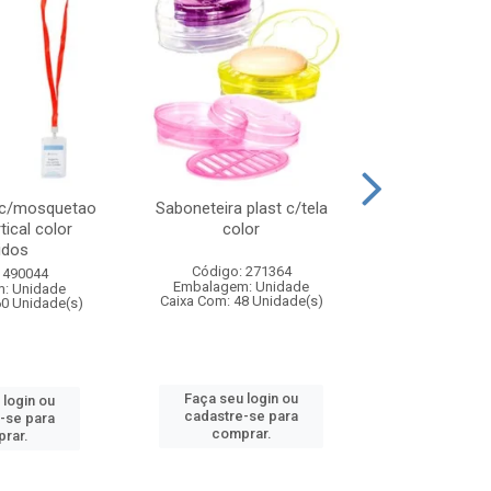
 c/mosquetao
Saboneteira plast c/tela
Prato plas
tical color
color
colo
idos
Código: 271364
Código:
 490044
Embalagem: Unidade
Embalagem
: Unidade
Caixa Com: 48 Unidade(s)
Caixa Com: 4
60 Unidade(s)
Faça seu login ou
Faça seu 
 login ou
cadastre-se para
cadastre
-se para
comprar.
comp
rar.