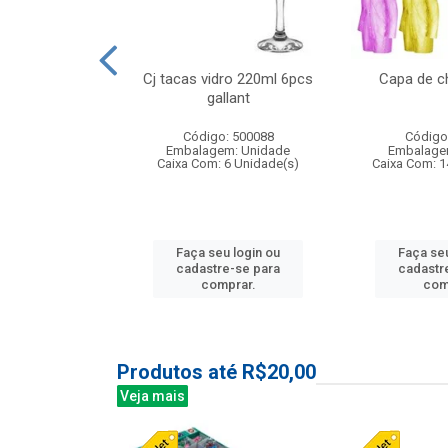
 vidro 23,5cm
Cj tacas vidro 220ml 6pcs
Capa de c
e petala
gallant
: 503788
Código: 500088
Código
m: Unidade
Embalagem: Unidade
Embalage
24 Unidade(s)
Caixa Com: 6 Unidade(s)
Caixa Com: 1
u login ou
Faça seu login ou
Faça seu
e-se para
cadastre-se para
cadastr
prar.
comprar.
com
Produtos até R$20,00
Veja mais