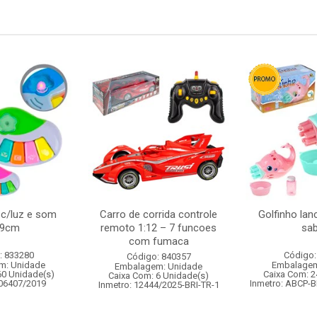
 c/luz e som
Carro de corrida controle
Golfinho lan
x9cm
remoto 1:12 – 7 funcoes
sa
com fumaca
: 833280
Código:
Código: 840357
m: Unidade
Embalagem
Embalagem: Unidade
60 Unidade(s)
Caixa Com: 2
Caixa Com: 6 Unidade(s)
006407/2019
Inmetro: ABCP-B
Inmetro: 12444/2025-BRI-TR-1