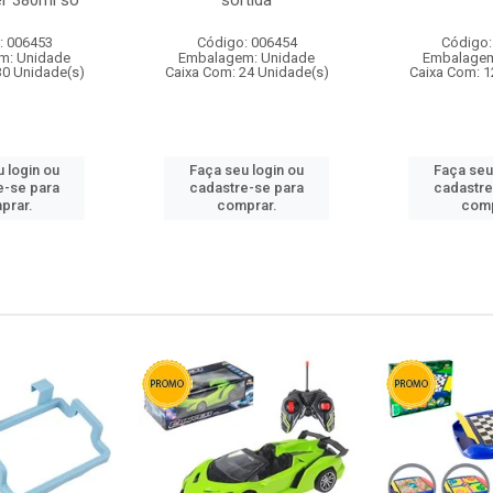
r 380ml so
sortida
: 006453
Código: 006454
Código:
m: Unidade
Embalagem: Unidade
Embalagem
30 Unidade(s)
Caixa Com: 24 Unidade(s)
Caixa Com: 1
 login ou
Faça seu login ou
Faça seu
e-se para
cadastre-se para
cadastre
prar.
comprar.
comp