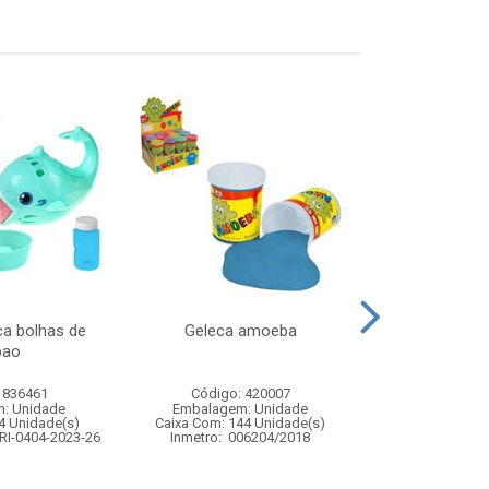
ca bolhas de
Geleca amoeba
Water balloon
bao
 836461
Código: 420007
Código:
: Unidade
Embalagem: Unidade
Embalagem
4 Unidade(s)
Caixa Com: 144 Unidade(s)
Caixa Com: 7
RI-0404-2023-26
Inmetro: 006204/2018
Inmetro: 0