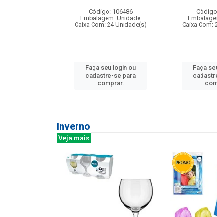
: 275814
Código: 106486
Código
m: Unidade
Embalagem: Unidade
Embalage
240 Unidade(s)
Caixa Com: 24 Unidade(s)
Caixa Com: 
u login ou
Faça seu login ou
Faça seu
e-se para
cadastre-se para
cadastr
prar.
comprar.
com
Inverno
Veja mais