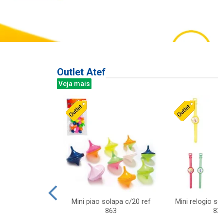
Outlet Atef
Veja mais
last c/div
Mini piao solapa c/20 ref
Mini relogio 
m ursinhos sor
863
8