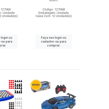
loom
 127060
Código: 127068
Código:
: Unidade
Embalagem: Unidade
Embalagem
2 Unidade(s)
Caixa Com: 12 Unidade(s)
Caixa Com: 1
 login ou
Faça seu login ou
Faça seu 
-se para
cadastre-se para
cadastre
rar.
comprar.
comp