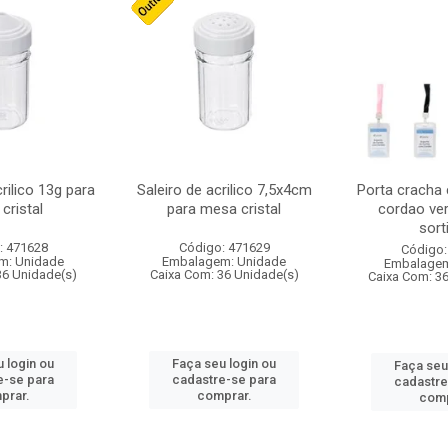
crilico 13g para
Saleiro de acrilico 7,5x4cm
Porta cracha
cristal
para mesa cristal
cordao ver
sort
: 471628
Código: 471629
Código:
m: Unidade
Embalagem: Unidade
Embalagem
36 Unidade(s)
Caixa Com: 36 Unidade(s)
Caixa Com: 3
 login ou
Faça seu login ou
Faça seu
e-se para
cadastre-se para
cadastre
prar.
comprar.
comp