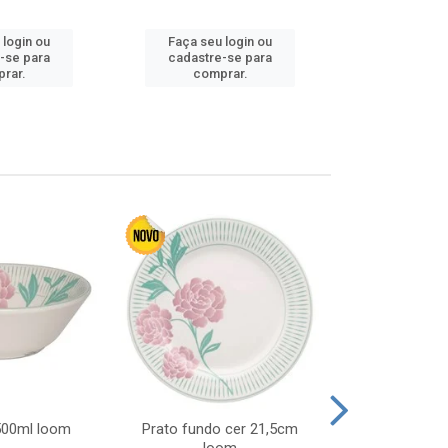
 login ou
Faça seu login ou
Faça seu 
-se para
cadastre-se para
cadastre
rar.
comprar.
comp
 500ml loom
Prato fundo cer 21,5cm
Prato raso c