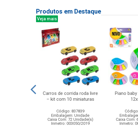
Produtos em Destaque
Veja mais
ntrole remoto
Carros de corrida roda livre
Piano baby
aur 1:16 com 7
– kit com 10 miniaturas
12
ncoes
Código: 837839
Código
: 838907
Embalagem: Unidade
Embalage
m: Unidade
Caixa Com: 72 Unidade(s)
Caixa Com: 
 8 Unidade(s)
Inmetro: 003050/2019
Inmetro: 
4/2025-BRI-TR-1