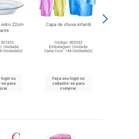
 vidro 22cm
Capa de chuva infantil
Jg prato fun
ante
diam
 501323
Código: 832332
Código:
: Unidade
Embalagem: Unidade
Embalagem
4 Unidade(s)
Caixa Com: 144 Unidade(s)
Caixa Com: 6
 login ou
Faça seu login ou
Faça seu 
-se para
cadastre-se para
cadastre
rar.
comprar.
comp