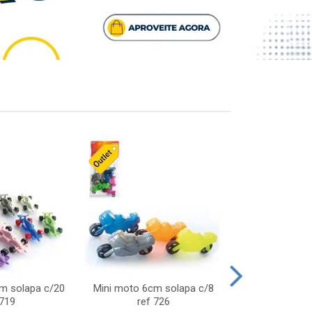
cm solapa c/20
Mini moto 6cm solapa c/8
Giro helice so
 719
ref 726
75