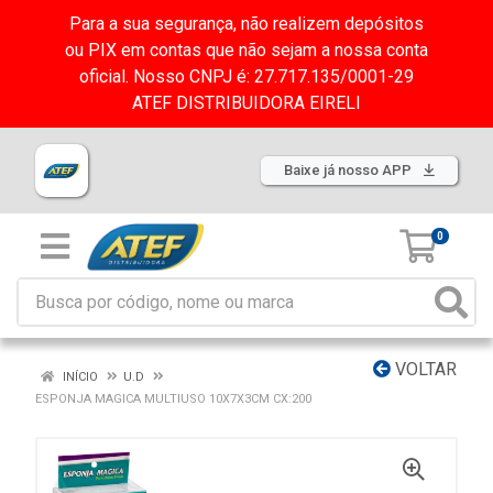
Para a sua segurança, não realizem depósitos
ou PIX em contas que não sejam a nossa conta
oficial. Nosso CNPJ é: 27.717.135/0001-29
ATEF DISTRIBUIDORA EIRELI
Baixe já nosso APP
0
VOLTAR
INÍCIO
U.D
ESPONJA MAGICA MULTIUSO 10X7X3CM CX:200