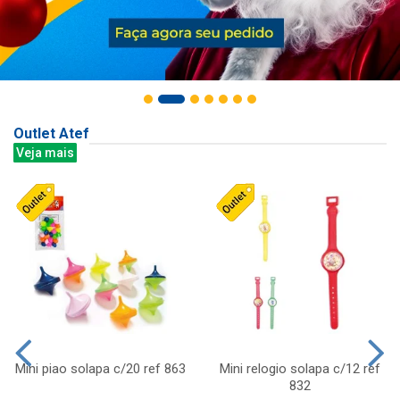
Outlet Atef
Veja mais
Mini piao solapa c/20 ref 863
Mini relogio solapa c/12 ref
832