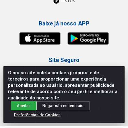
TikTok
Baixe já nosso APP
Site Seguro
O nosso site coleta cookies próprios e de
terceiros para proporcionar uma experiência
personalizada ao usuário, apresentar publicidade
relevante de acordo com o seu perfil e melhorar a
Loja / Showroom
qualidade do nosso site.
Aceitar
Negar não essenciais
Tel.: (11) 3227-0546
Av Vautier, 587/597 - Pari - São Paulo/SP
Preferências de Cookies