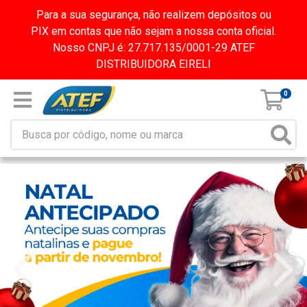
Para a sua segurança, não realizem depósitos ou
PIX em contas que não sejam a nossa conta oficial.
Nosso CNPJ é: 27.717.135/0001-29 ATEF
DISTRIBUIDORA EIRELI
0