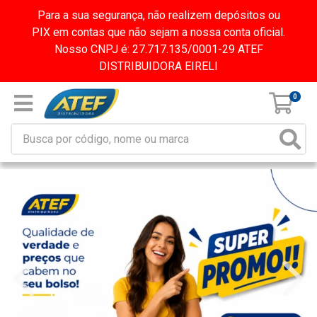
Para a sua segurança, não realizem depósitos ou
PIX em contas que não sejam a nossa conta oficial.
Nosso CNPJ é: 27.717.135/0001-29 ATEF
DISTRIBUIDORA EIRELI
0