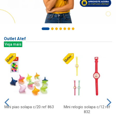
Outlet Atef
Veja mais
Mini piao solapa c/20 ref 863
Mini relogio solapa c/12 ref
832