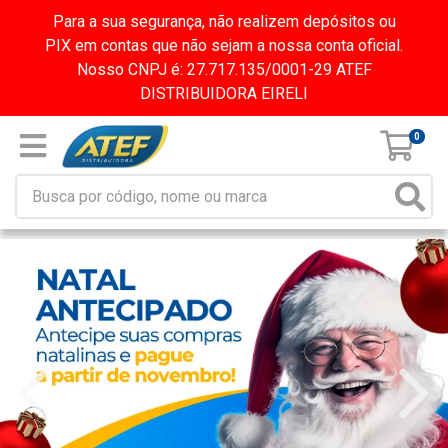
Para a sua segurança, não realizem depósitos ou
PIX em contas que não sejam a nossa conta oficial.
Nosso CNPJ é: 27.717.135/0001-29 ATEF
DISTRIBUIDORA EIRELI
0