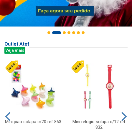
Outlet Atef
Veja mais
Mini piao solapa c/20 ref 863
Mini relogio solapa c/12 ref
832