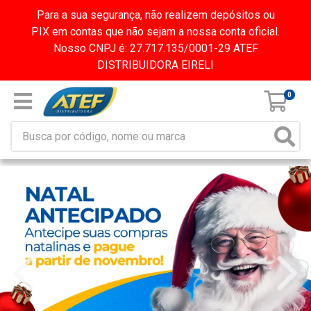
Para a sua segurança, não realizem depósitos ou
PIX em contas que não sejam a nossa conta oficial.
Nosso CNPJ é: 27.717.135/0001-29 ATEF
DISTRIBUIDORA EIRELI
0