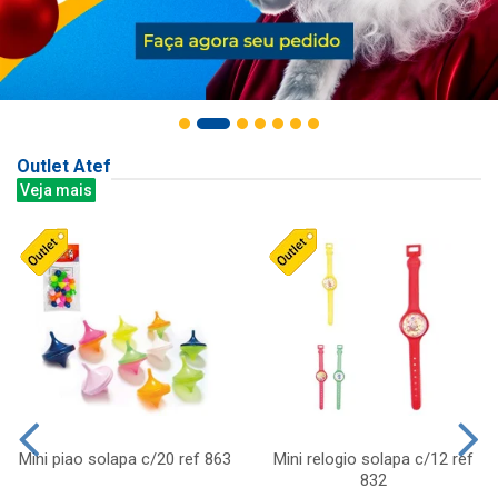
Outlet Atef
Veja mais
Mini piao solapa c/20 ref 863
Mini relogio solapa c/12 ref
832