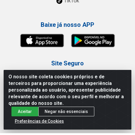
TikTok
Baixe já nosso APP
Site Seguro
O nosso site coleta cookies próprios e de
terceiros para proporcionar uma experiência
personalizada ao usuário, apresentar publicidade
relevante de acordo com o seu perfil e melhorar a
Loja / Showroom
qualidade do nosso site.
Aceitar
Negar não essenciais
Tel.: (11) 3227-0546
Av Vautier, 587/597 - Pari - São Paulo/SP
Preferências de Cookies