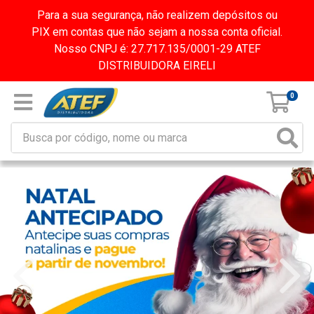
Para a sua segurança, não realizem depósitos ou
PIX em contas que não sejam a nossa conta oficial.
Nosso CNPJ é: 27.717.135/0001-29 ATEF
DISTRIBUIDORA EIRELI
0