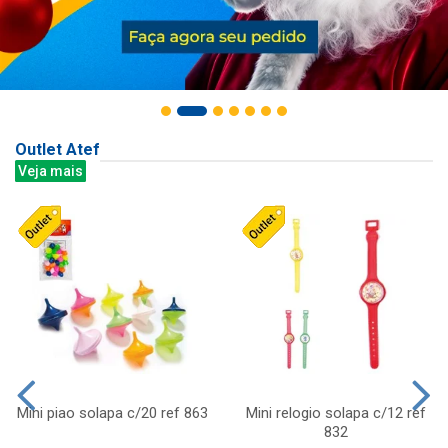
Outlet Atef
Veja mais
Mini piao solapa c/20 ref 863
Mini relogio solapa c/12 ref
832