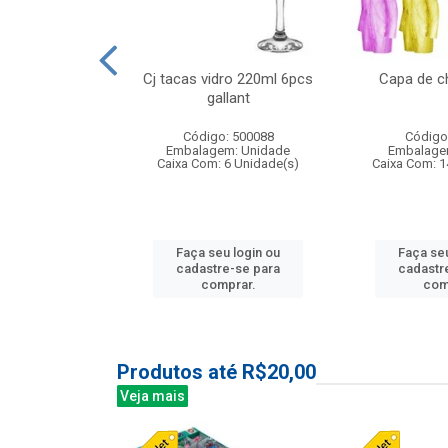
o raso 25,5cm
Cj tacas vidro 220ml 6pcs
Capa de c
e petala
gallant
: 503787
Código: 500088
Código
m: Unidade
Embalagem: Unidade
Embalage
24 Unidade(s)
Caixa Com: 6 Unidade(s)
Caixa Com: 1
u login ou
Faça seu login ou
Faça seu
e-se para
cadastre-se para
cadastr
prar.
comprar.
com
Produtos até R$20,00
Veja mais