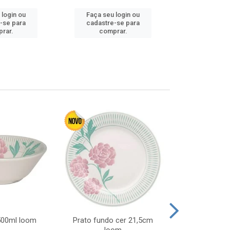
 login ou
Faça seu login ou
Faça seu 
-se para
cadastre-se para
cadastre
rar.
comprar.
comp
 500ml loom
Prato fundo cer 21,5cm
Prato raso c