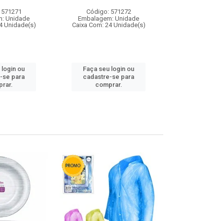
 571271
Código: 571272
Código:
: Unidade
Embalagem: Unidade
Embalagem
4 Unidade(s)
Caixa Com: 24 Unidade(s)
Caixa Com: 4
 login ou
Faça seu login ou
Faça seu 
-se para
cadastre-se para
cadastre
rar.
comprar.
comp