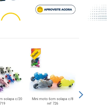
cm solapa c/20
Mini moto 6cm solapa c/8
Giro helice so
 719
ref 726
75