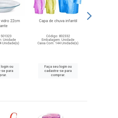
 vidro 22cm
Capa de chuva infantil
Jg prato fun
ante
diam
 501323
Código: 832332
Código:
: Unidade
Embalagem: Unidade
Embalagem
4 Unidade(s)
Caixa Com: 144 Unidade(s)
Caixa Com: 6
 login ou
Faça seu login ou
Faça seu 
-se para
cadastre-se para
cadastre
rar.
comprar.
comp