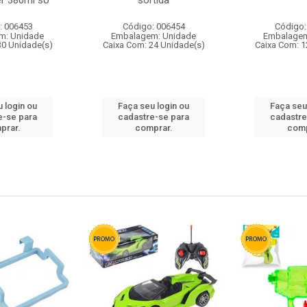
r 380ml so
sortida
: 006453
Código: 006454
Código:
m: Unidade
Embalagem: Unidade
Embalagem
30 Unidade(s)
Caixa Com: 24 Unidade(s)
Caixa Com: 1
 login ou
Faça seu login ou
Faça seu
e-se para
cadastre-se para
cadastre
prar.
comprar.
comp