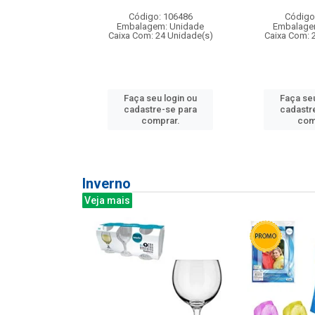
: 275814
Código: 106486
Código
m: Unidade
Embalagem: Unidade
Embalage
240 Unidade(s)
Caixa Com: 24 Unidade(s)
Caixa Com: 
u login ou
Faça seu login ou
Faça seu
e-se para
cadastre-se para
cadastr
prar.
comprar.
com
Inverno
Veja mais