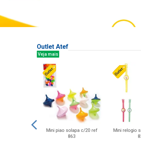
Outlet Atef
Veja mais
last c/div
Mini piao solapa c/20 ref
Mini relogio 
m ursinhos sor
863
8