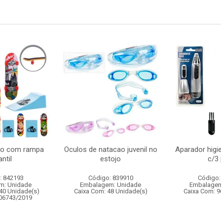
do com rampa
Oculos de natacao juvenil no
Aparador higi
antil
estojo
c/3
: 842193
Código: 839910
Código:
m: Unidade
Embalagem: Unidade
Embalagem
40 Unidade(s)
Caixa Com: 48 Unidade(s)
Caixa Com: 9
006743/2019