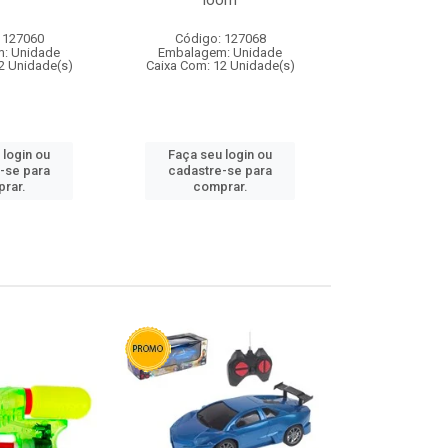
loom
 127060
Código: 127068
Código:
: Unidade
Embalagem: Unidade
Embalagem
2 Unidade(s)
Caixa Com: 12 Unidade(s)
Caixa Com: 1
 login ou
Faça seu login ou
Faça seu 
-se para
cadastre-se para
cadastre
rar.
comprar.
comp