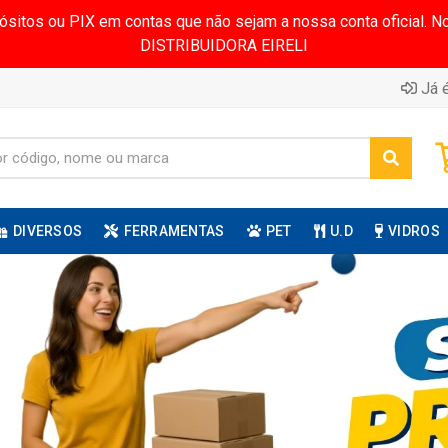
pósitos ou PIX em contas que não sejam a nossa conta oficial.
DISTRIBUIDORA EIRELI
Já é
DIVERSOS
FERRAMENTAS
PET
U.D
VIDROS