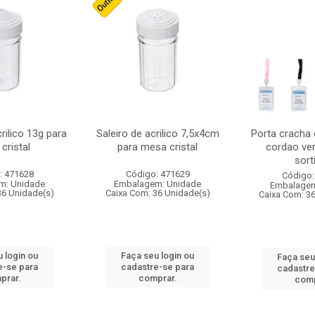
crilico 13g para
Saleiro de acrilico 7,5x4cm
Porta cracha
cristal
para mesa cristal
cordao ver
sort
: 471628
Código: 471629
Código:
m: Unidade
Embalagem: Unidade
Embalagem
36 Unidade(s)
Caixa Com: 36 Unidade(s)
Caixa Com: 3
 login ou
Faça seu login ou
Faça seu
e-se para
cadastre-se para
cadastre
prar.
comprar.
comp