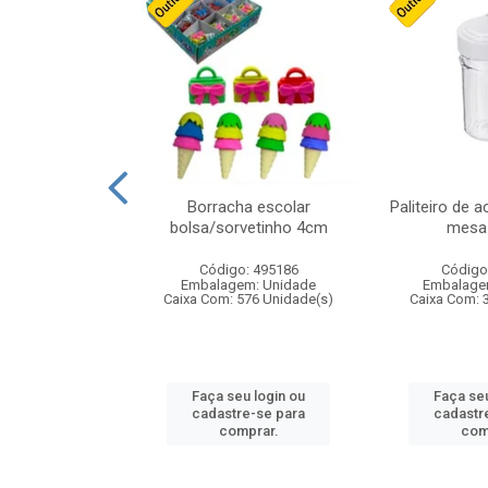
cores sortidas
Borracha escolar
Paliteiro de a
ref 130s
bolsa/sorvetinho 4cm
mesa 
: 826147
Código: 495186
Código
m: Unidade
Embalagem: Unidade
Embalage
160 Unidade(s)
Caixa Com: 576 Unidade(s)
Caixa Com: 
u login ou
Faça seu login ou
Faça seu
e-se para
cadastre-se para
cadastr
prar.
comprar.
com