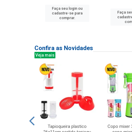
u login ou
Faça seu login ou
Faça seu
e-se para
cadastre-se para
cadastr
prar.
comprar.
com
Confira as Novidades
Veja mais
mesa cer 18cm
Tapioqueira plastico
Copo mixer 