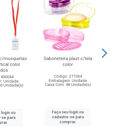
 c/mosquetao
Saboneteira plast c/tela
Prato plas
tical color
color
colo
idos
Código: 271364
Código:
 490044
Embalagem: Unidade
Embalagem
: Unidade
Caixa Com: 48 Unidade(s)
Caixa Com: 4
60 Unidade(s)
Faça seu login ou
Faça seu 
 login ou
cadastre-se para
cadastre
-se para
comprar.
comp
rar.