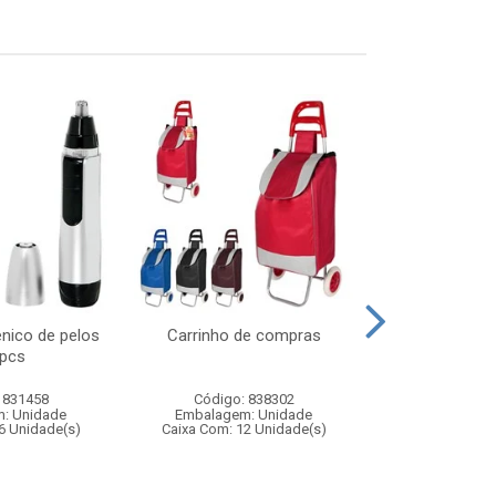
enico de pelos
Carrinho de compras
Carro de poli
 pcs
remoto 7 fun
pol
 831458
Código: 838302
Código:
: Unidade
Embalagem: Unidade
Embalagem
6 Unidade(s)
Caixa Com: 12 Unidade(s)
Caixa Com: 1
Inmetro: 12444