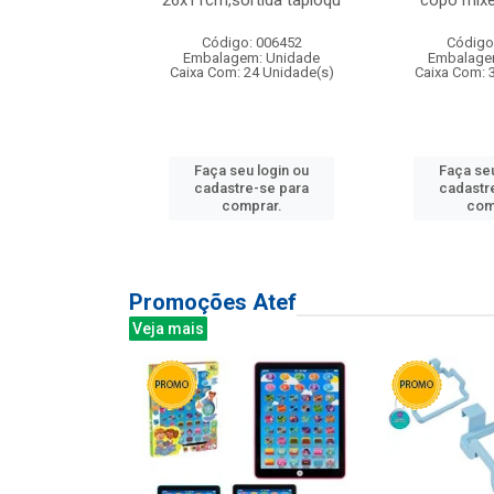
irios
26x11cm,sortida tapioqu
copo mixe
: 135177
Código: 006452
Código
m: Unidade
Embalagem: Unidade
Embalage
12 Unidade(s)
Caixa Com: 24 Unidade(s)
Caixa Com: 
u login ou
Faça seu login ou
Faça seu
e-se para
cadastre-se para
cadastr
prar.
comprar.
com
Promoções Atef
Veja mais