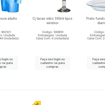
huva adulto
Cj tacas vidro 330ml 6pcs
Prato fundo
windsor
diam
: 832331
Código: 500859
Código:
m: Unidade
Embalagem: Unidade
Embalagem
44 Unidade(s)
Caixa Com: 6 Unidade(s)
Caixa Com: 2
 login ou
Faça seu login ou
Faça seu
e-se para
cadastre-se para
cadastre
prar.
comprar.
comp