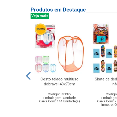
Produtos em Destaque
Veja mais
cetim 40x29cm
Cesto telado multiuso
Skate de de
dobravel 40x70cm
inf
: 840116
Código: 831322
Código
m: Unidade
Embalagem: Unidade
Embalage
96 Unidade(s)
Caixa Com: 144 Unidade(s)
Caixa Com: 2
Inmetro: 