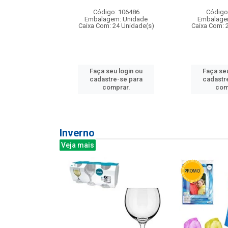
:240
Código: 106486
Código
: 275814
Embalagem: Unidade
Embalage
m: Unidade
Caixa Com: 24 Unidade(s)
Caixa Com: 
240 Unidade(s)
Faça seu login ou
Faça seu
u login ou
cadastre-se para
cadastr
e-se para
comprar.
com
prar.
Inverno
Veja mais