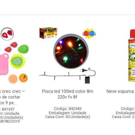
s crec crec –
Pisca led 100led color 8m
Neve espuma 
 de cortar
220v fv 8f
s 9 pe...
Código: 842949
Código:
: 841397
Embalagem: Unidade
Embalagem
m: Unidade
Caixa Com: 50 Unidade(s)
Caixa Com: 2
36 Unidade(s)
008780/2019