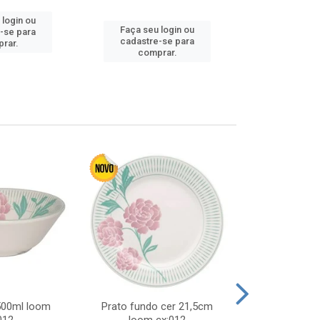
 login ou
Faça seu login ou
Faça seu 
-se para
cadastre-se para
cadastre
rar.
comprar.
comp
 500ml loom
Prato fundo cer 21,5cm
Prato raso c