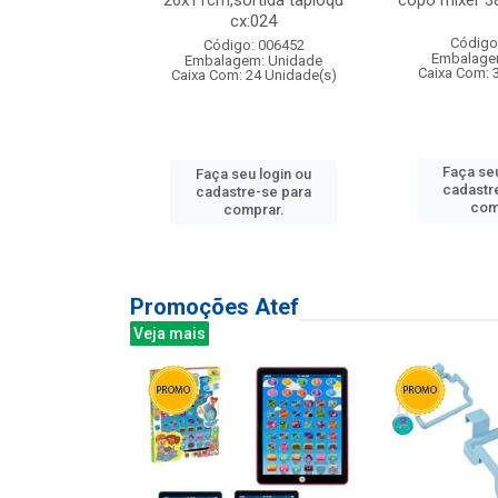
s cx:012
26x11cm,sortida tapioqu
copo mixer 3
cx:024
: 135177
Código
Código: 006452
m: Unidade
Embalage
Embalagem: Unidade
12 Unidade(s)
Caixa Com: 
Caixa Com: 24 Unidade(s)
u login ou
Faça seu
Faça seu login ou
e-se para
cadastr
cadastre-se para
prar.
com
comprar.
Promoções Atef
Veja mais