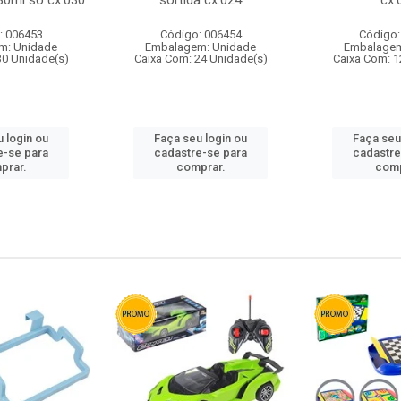
80ml so cx:030
sortida cx:024
cx:
: 006453
Código: 006454
Código:
m: Unidade
Embalagem: Unidade
Embalagem
30 Unidade(s)
Caixa Com: 24 Unidade(s)
Caixa Com: 1
 login ou
Faça seu login ou
Faça seu
e-se para
cadastre-se para
cadastre
prar.
comprar.
comp