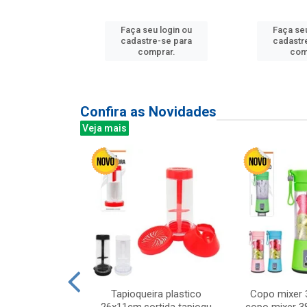
u login ou
Faça seu login ou
Faça seu
e-se para
cadastre-se para
cadastr
prar.
comprar.
com
Confira as Novidades
Veja mais
mesa cer 18cm
Tapioqueira plastico
Copo mixer 