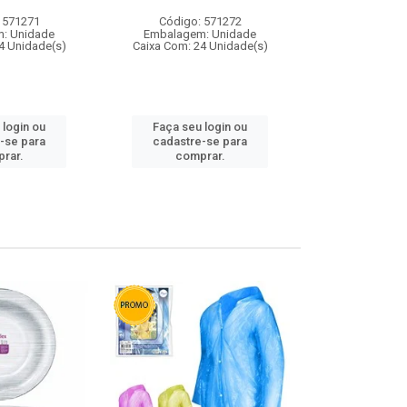
 571271
Código: 571272
Código:
: Unidade
Embalagem: Unidade
Embalagem
4 Unidade(s)
Caixa Com: 24 Unidade(s)
Caixa Com: 4
 login ou
Faça seu login ou
Faça seu 
-se para
cadastre-se para
cadastre
rar.
comprar.
comp