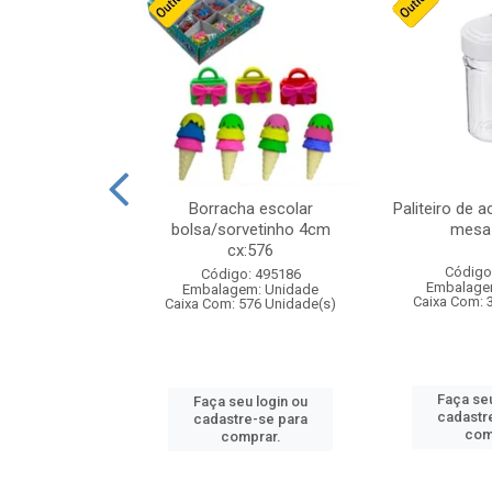
stico n.4 12cm
Borracha escolar
Paliteiro de a
bolsa/sorvetinho 4cm
mesa 
cx:576
: 940550
Código
Código: 495186
m: Unidade
Embalage
Embalagem: Unidade
24 Unidade(s)
Caixa Com: 
Caixa Com: 576 Unidade(s)
u login ou
Faça seu
Faça seu login ou
e-se para
cadastr
cadastre-se para
prar.
com
comprar.