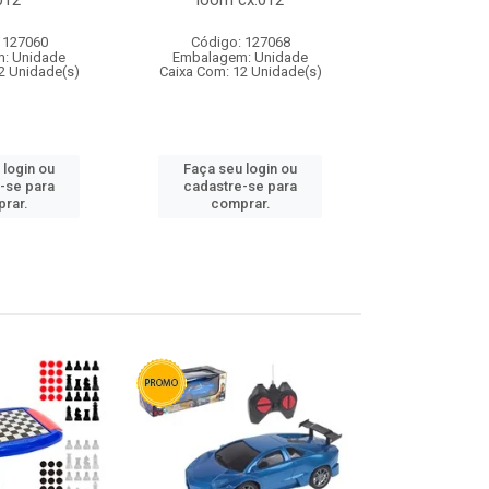
012
loom cx:012
cx:
 127060
Código: 127068
Código:
: Unidade
Embalagem: Unidade
Embalagem
2 Unidade(s)
Caixa Com: 12 Unidade(s)
Caixa Com: 1
 login ou
Faça seu login ou
Faça seu 
-se para
cadastre-se para
cadastre
rar.
comprar.
comp