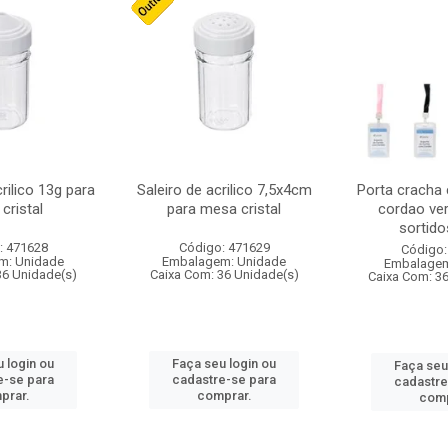
crilico 13g para
Saleiro de acrilico 7,5x4cm
Porta cracha
cristal
para mesa cristal
cordao ver
sortidos
: 471628
Código: 471629
Código:
m: Unidade
Embalagem: Unidade
Embalagem
36 Unidade(s)
Caixa Com: 36 Unidade(s)
Caixa Com: 3
 login ou
Faça seu login ou
Faça seu
e-se para
cadastre-se para
cadastre
prar.
comprar.
comp