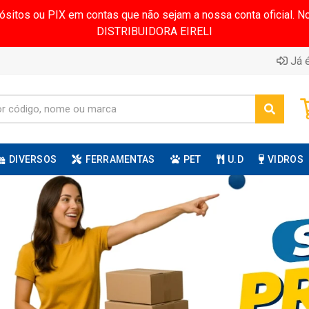
pósitos ou PIX em contas que não sejam a nossa conta oficial.
DISTRIBUIDORA EIRELI
Já é
DIVERSOS
FERRAMENTAS
PET
U.D
VIDROS