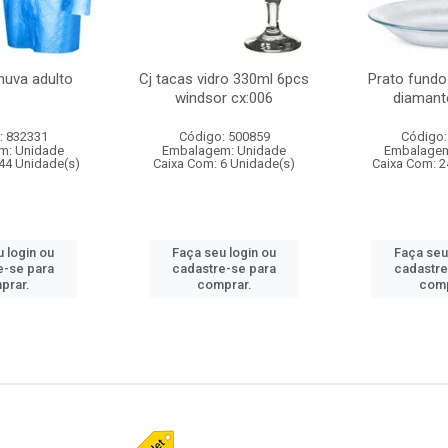
huva adulto
Cj tacas vidro 330ml 6pcs
Prato fundo
windsor cx:006
diamant
: 832331
Código: 500859
Código:
m: Unidade
Embalagem: Unidade
Embalagem
44 Unidade(s)
Caixa Com: 6 Unidade(s)
Caixa Com: 2
 login ou
Faça seu login ou
Faça seu
e-se para
cadastre-se para
cadastre
prar.
comprar.
comp