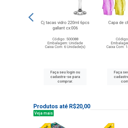
 vidro 23,5cm
Cj tacas vidro 220ml 6pcs
Capa de c
etala cx:024
gallant cx:006
: 503788
Código: 500088
Código
m: Unidade
Embalagem: Unidade
Embalage
24 Unidade(s)
Caixa Com: 6 Unidade(s)
Caixa Com: 1
u login ou
Faça seu login ou
Faça seu
e-se para
cadastre-se para
cadastr
prar.
comprar.
com
Produtos até R$20,00
Veja mais