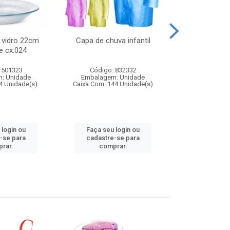
 vidro 22cm
Capa de chuva infantil
Jg prato fun
e cx:024
diam
 501323
Código: 832332
Código:
: Unidade
Embalagem: Unidade
Embalagem
4 Unidade(s)
Caixa Com: 144 Unidade(s)
Caixa Com: 6
 login ou
Faça seu login ou
Faça seu 
-se para
cadastre-se para
cadastre
rar.
comprar.
comp