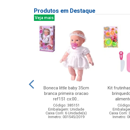
Produtos em Destaque
Veja mais
uncoes 1:24 z-
Boneca little baby 35cm
Kit frutinha
r seven
branca primeira oracao
brinquedo
ref151 cx:00...
alimento
: 838900
Código: 385151
Código
m: Unidade
Embalagem: Unidade
Embalage
24 Unidade(s)
Caixa Com: 6 Unidade(s)
Caixa Com: 
4/2025-BRI-TR-1
Inmetro: 001545/2019
Inmetro: 