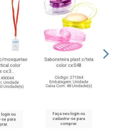
 c/mosquetao
Saboneteira plast c/tela
Prato plas
tical color
color cx:048
colorido
 cx:3...
Código: 271364
Código:
 490044
Embalagem: Unidade
Embalagem
: Unidade
Caixa Com: 48 Unidade(s)
Caixa Com: 4
60 Unidade(s)
Faça seu login ou
Faça seu 
 login ou
cadastre-se para
cadastre
-se para
comprar.
comp
rar.