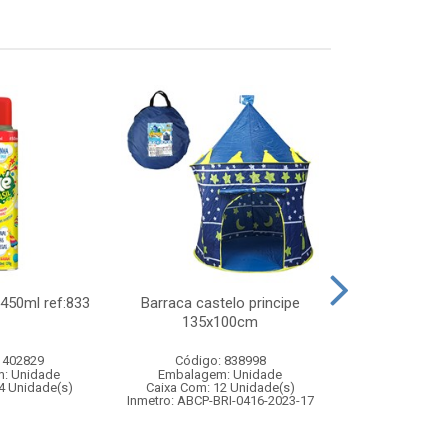
450ml ref:833
Barraca castelo principe
Bola de basqu
135x100cm
 402829
Código: 838998
Código:
: Unidade
Embalagem: Unidade
Embalagem
4 Unidade(s)
Caixa Com: 12 Unidade(s)
Caixa Com: 3
Inmetro: ABCP-BRI-0416-2023-17
Inmetro: 0