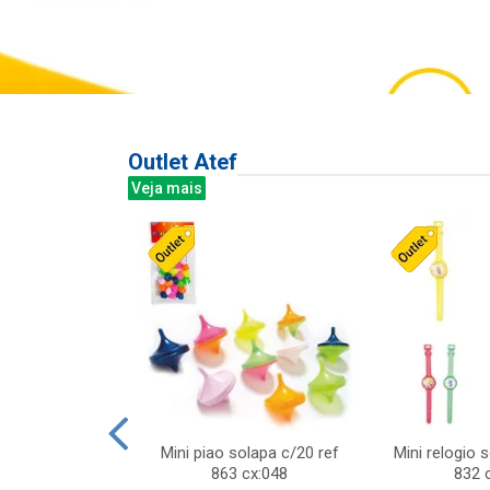
Outlet Atef
Veja mais
last c/div
Mini piao solapa c/20 ref
Mini relogio 
m ursinhos sor
863 cx:048
832 