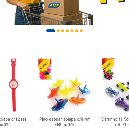
solapa c/12 ref
Piao estelar solapa c/8 ref
Carrinho f1 5
cx:024
858 cx:048
ref 719