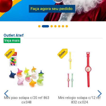
Outlet Atef
Veja mais
Mini piao solapa c/20 ref 863
Mini relogio solapa c/12 ref
cx:048
832 cx:024