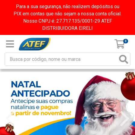
Para a sua segurança, não realizem depósitos ou
PIX em contas que não sejam a nossa conta oficial.
Nosso CNPJ é: 27.717.135/0001-29 ATEF
DISTRIBUIDORA EIRELI
0